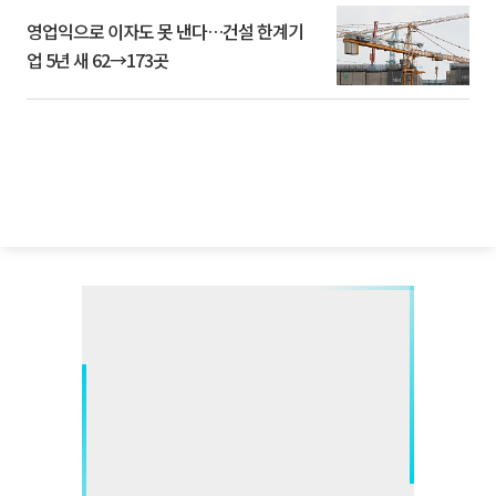
영업익으로 이자도 못 낸다…건설 한계기
업 5년 새 62→173곳