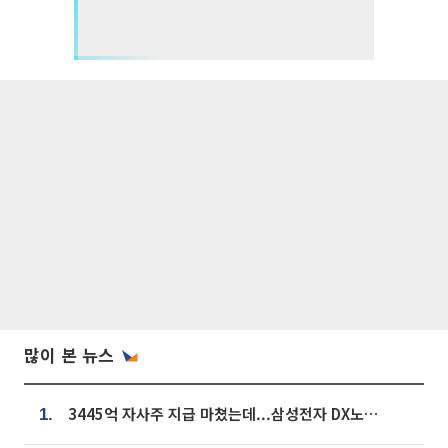
많이 본 뉴스
3445억 자사주 지급 마쳤는데...삼성전자 DX노조, 뒤늦은 '떼쓰기 집회'
1.