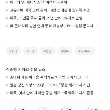
미국의 ‘AI 제네시스’ 참여전략 세워야
고유가에 미국 소비 둔화⋯4월 소매판매 증가폭 축소
미국, 30년물 국채 금리 19년 만에 5%대로 발행
美 클래리티 법안 연내 통과 가능성 13%…상원 문턱서 제동
#증극
#미국
#중동
#원유
#국제유가
김준형 기자의 주요 뉴스
초대형 자동 파라솔 수백개로 뙤약볕 틀어 막고⋯나라별 폭염 생존법
일본 강진 사망자 28명⋯TSMC "생산 재개까지 시간 필요해"
미국, 엿새 만에 대이란 공습 재개⋯국제유가 다시 급등