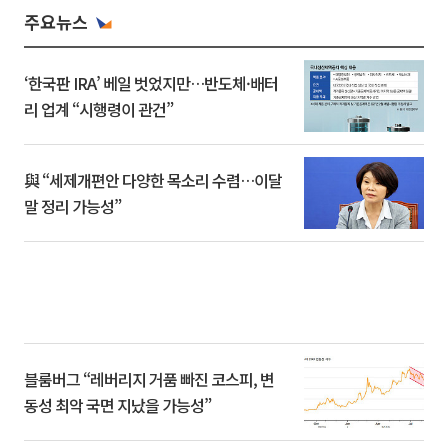
주요뉴스
‘한국판 IRA’ 베일 벗었지만…반도체·배터
리 업계 “시행령이 관건”
與 “세제개편안 다양한 목소리 수렴…이달
말 정리 가능성”
블룸버그 “레버리지 거품 빠진 코스피, 변
동성 최악 국면 지났을 가능성”