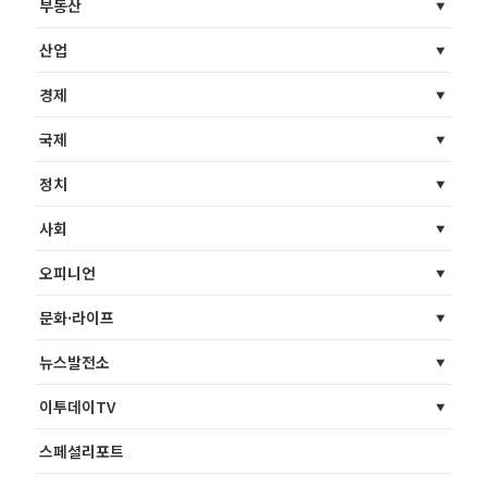
부동산
산업
경제
국제
정치
사회
오피니언
문화·라이프
뉴스발전소
이투데이TV
스페셜리포트