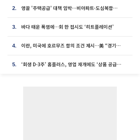
영끌 '주택공급' 대책 임박⋯비아파트·도심복합까지 총동원
2.
바다 태운 폭염에…회 한 접시도 ‘히트플레이션’
3.
이란, 미국에 호르무즈 합의 조건 제시…美 “경기 아직 안 끝나” [종합]
4.
‘회생 D-3주’ 홈플러스, 영업 재개에도 ‘상품 공급망’ 복구가 생존 관건
5.