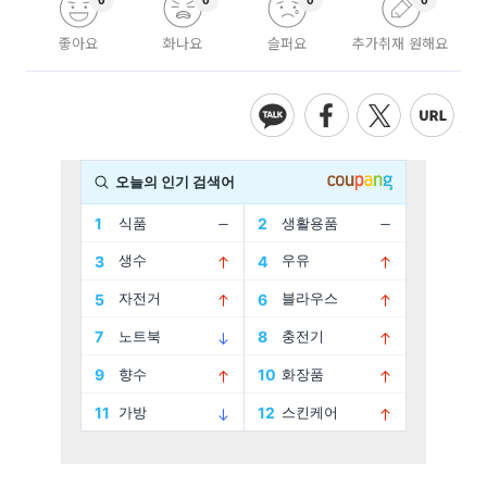
0
0
0
0
좋아요
화나요
슬퍼요
추가취재 원해요