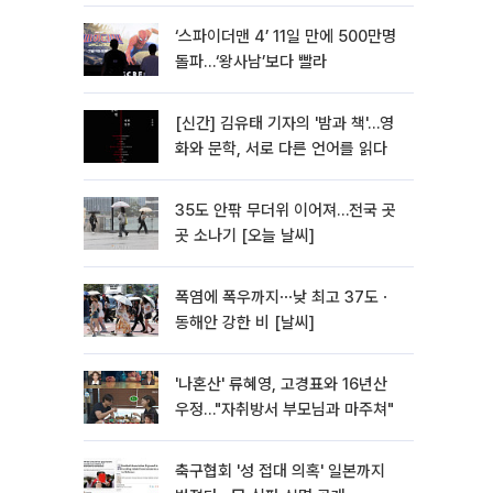
‘스파이더맨 4’ 11일 만에 500만명
돌파…‘왕사남’보다 빨라
[신간] 김유태 기자의 '밤과 책'…영
화와 문학, 서로 다른 언어를 읽다
35도 안팎 무더위 이어져…전국 곳
곳 소나기 [오늘 날씨]
폭염에 폭우까지⋯낮 최고 37도ㆍ
동해안 강한 비 [날씨]
'나혼산' 류혜영, 고경표와 16년산
우정…"자취방서 부모님과 마주쳐"
축구협회 '성 접대 의혹' 일본까지