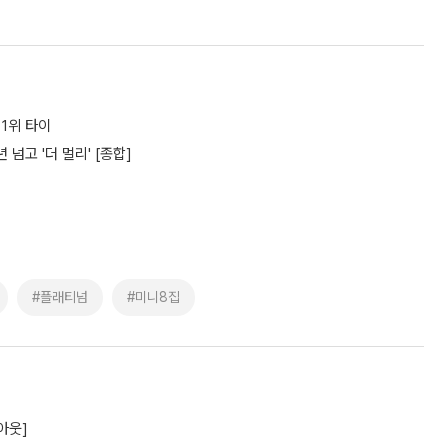
1위 타이
넘고 '더 멀리' [종합]
#플래티넘
#미니8집
아웃]