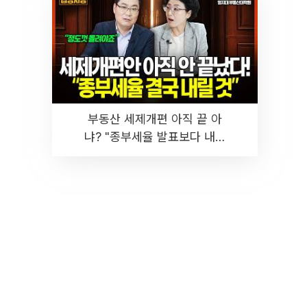
부동산 세제개편 아직 끝 아
냐? "종부세율 발표보다 내릴
것" 장기거주·양도세 전망 I 집
땅지성 I 김인만, 진미윤