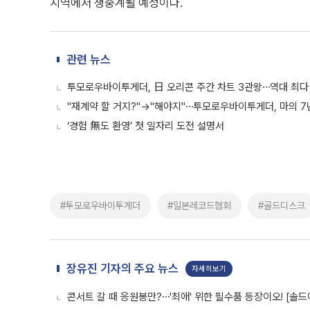
지역에서 생중계될 예정이다.
관련 뉴스
투모로우바이투게더, 日 오리콘 주간 차트 3관왕⋯역대 최다 
"재계약 할 거지?"→"해야지"⋯투모로우바이투게더, 마의 7년 
‘경험 無도 환영’ 첫 일자리 도전 설명서
#투모로우바이투게더
#일본레코드협회
#골드디스크
장유진 기자의 주요 뉴스
자세히보기
콘서트 갈 때 응원봉만?⋯'최애' 위한 필수품 등장이오! [솔드