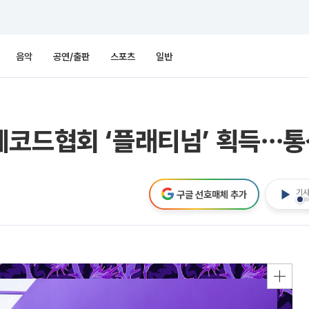
음악
공연/출판
스포츠
일반
레코드협회 ‘플래티넘’ 획득⋯통
기사
구글 선호매체 추가