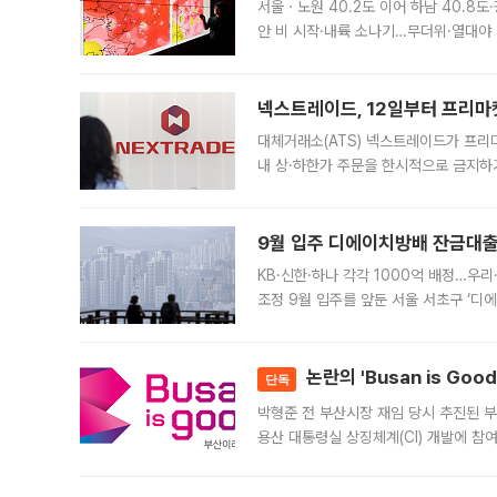
서울ㆍ노원 40.2도 이어 하남 40.8도
안 비 시작·내륙 소나기…무더위·열대야 
에서도 40도를 웃도는 기온이 관측됐다
의 극심한
넥스트레이드, 12일부터 프리마
대체거래소(ATS) 넥스트레이드가 프리
내 상·하한가 주문을 한시적으로 금지하
가 체결 사례와 관련해 설명자료를 내고
9월 입주 디에이치방배 잔금대출
KB·신한·하나 각각 1000억 배정…우
조정 9월 입주를 앞둔 서울 서초구 ‘디
은행과 NH농협은행도 대출 취급을 검토
민은행
논란의 'Busan is Go
단독
박형준 전 부산시장 재임 당시 추진된 부산
용산 대통령실 상징체계(CI) 개발에 참
도시브랜드 사업이 공개 이후 시민 공감