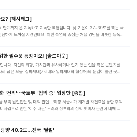
리를 잡기 시작했지만, 매장 곳곳엔 여전히 텅 빈 매대가 먼저 눈에 들어왔
까요? [해시태그]
’의 단계까지 온 지독하고 지독한 폭염입니다. 낮 기온이 37~39도를 찍는 극
 선선하게 느껴질 지경인데요. 이번 폭염의 중심은 처음 영남을 비롯한 동쪽
 북서풍이 산맥을 넘어 영남 쪽으로 내려오면서 뜨겁고 건조해졌는데요.
 위한 필수품 등장이오! [솔드아웃]
합니다. 자신의 취향, 가치관과 유사하거나 인기 있는 인물 혹은 콘텐츠를
'가 자리 잡은 오늘, 잘파세대(Z세대와 알파세대의 합성어)의 눈길이 쏠린 곳은
리는 공연장. 응원봉만큼이나 눈에 띄는 게 있습니다. 공연이 시작되기
 '건의'⋯국토부 "협의 중" 입장만 [종합]
급 부족 원인진단 및 대책 관련 브리핑 서울시가 재개발·재건축을 통한 주택
비사업으로 인한 '이주 대란' 우려와 정부와의 정책 엇박자 논란에 대해 정
실장은 2031년까지 31만 가구 착공 목표에 차질이 없다는 입장이나,
·광양 40.2도…전국 '펄펄'