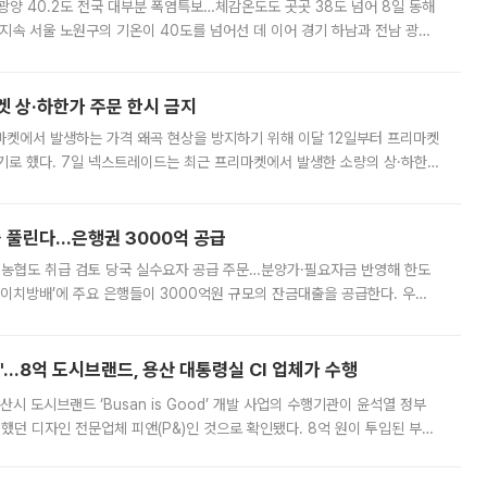
·광양 40.2도 전국 대부분 폭염특보…체감온도도 곳곳 38도 넘어 8일 동해
지속 서울 노원구의 기온이 40도를 넘어선 데 이어 경기 하남과 전남 광양
. 전국 대부분 지역에 폭염특보가 내려진 가운데 곳곳에서 39~40도 안팎
켓 상·하한가 주문 한시 금지
마켓에서 발생하는 가격 왜곡 현상을 방지하기 위해 이달 12일부터 프리마켓
기로 했다. 7일 넥스트레이드는 최근 프리마켓에서 발생한 소량의 상·하한
, 주문 오류로 인한 가격 급등락을 최소화하기 위한 비상 대응방안을 발표
 풀린다…은행권 3000억 공급
리·농협도 취급 검토 당국 실수요자 공급 주문…분양가·필요자금 반영해 한도
에이치방배’에 주요 은행들이 3000억원 규모의 잔금대출을 공급한다. 우리
하고 있어 향후 공급 규모가 늘어날 전망이다. 7일 금융권에 따르면 KB국
od'…8억 도시브랜드, 용산 대통령실 CI 업체가 수행
시 도시브랜드 ‘Busan is Good’ 개발 사업의 수행기관이 윤석열 정부
여했던 디자인 전문업체 피앤(P&)인 것으로 확인됐다. 8억 원이 투입된 부산
 부족과 디자인 정체성 논란에 휩싸였던 만큼, 사업 선정 과정과 결과물에