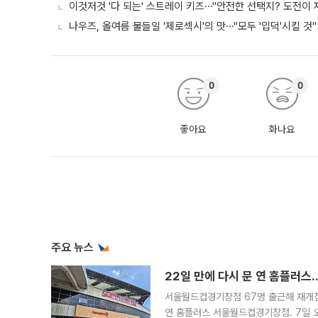
이것저것 '다 되는' 스트레이 키즈⋯"안전한 선택지? 도전이 재
나우즈, 올여름 물들일 '제로섹시'의 맛⋯"모두 '입덕'시킬 것"
0
0
좋아요
화나요
주요 뉴스
22일 만에 다시 문 연 홈플러스
서울월드컵경기장점 67명 출근해 재개점 
연 홈플러스 서울월드컵경기장점. 7일 