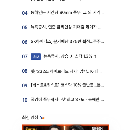
동해안은 시간당 80㎜ 폭우, 그 외 지역은 폭염…‘극과 극 날씨’
04
뉴욕증시, 연준 금리인상 기대감 꺾이자 상승...S&P500 사상 최고치 [종합]
05
SK하이닉스, 분기배당 375원 확정…주주환원책 9월로 앞당겨 발표
06
뉴욕증시, 상승...나스닥 1.3% ↑
07
속보
08
美 ‘232조 하이브리드 제재’ 임박…K-태양광, 불확실성 털고 날개 다나
[베스트&워스트] 코스닥 10% 급반등…본느, 최대주주 변경 기대에 270% 폭등
09
폭염에 폭우까지⋯낮 최고 37도ㆍ동해안 강한 비 [날씨]
10
최신 영상