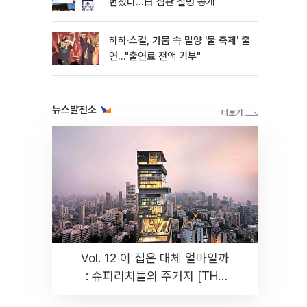
번졌다…日 심판 실명 공개
하하·스컬, 가뭄 속 밀양 '물 축제' 출
연…"출연료 전액 기부"
뉴스발전소
Vol. 12 이 집은 대체 얼마일까
: 슈퍼리치들의 주거지 [THE
RARE]