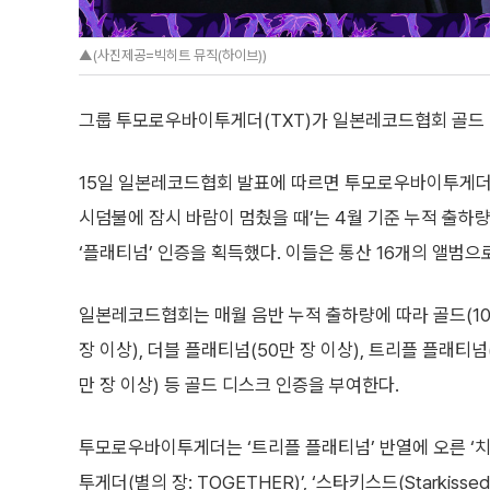
▲(사진제공=빅히트 뮤직(하이브))
그룹 투모로우바이투게더(TXT)가 일본레코드협회 골드 
15일 일본레코드협회 발표에 따르면 투모로우바이투게더의 미
시덤불에 잠시 바람이 멈췄을 때’는 4월 기준 누적 출하량
‘플래티넘’ 인증을 획득했다. 이들은 통산 16개의 앨범으
일본레코드협회는 매월 음반 누적 출하량에 따라 골드(10만
장 이상), 더블 플래티넘(50만 장 이상), 트리플 플래티넘(
만 장 이상) 등 골드 디스크 인증을 부여한다.
투모로우바이투게더는 ‘트리플 플래티넘’ 반열에 오른 ‘치카이(
투게더(별의 장: TOGETHER)’, ‘스타키스드(Starkissed