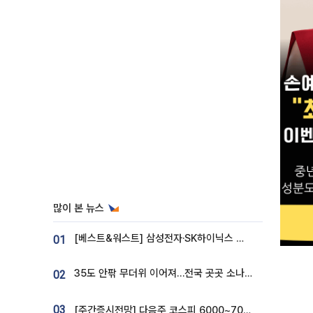
많이 본 뉴스
[베스트&워스트] 삼성전자·SK하이닉스 밀린 한 주…상상인증권은 85% 급등
01
35도 안팎 무더위 이어져…전국 곳곳 소나기 [오늘 날씨]
02
03
[주간증시전망] 다음주 코스피 6000~7000⋯“外人 수급은 정책이 변수”