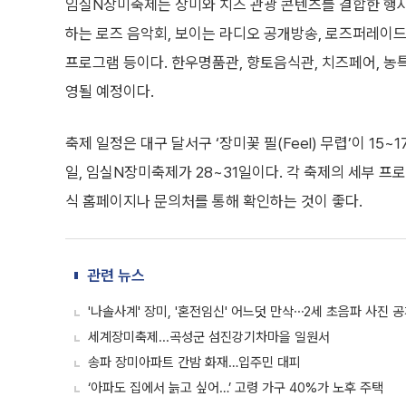
임실N장미축제는 장미와 치즈 관광 콘텐츠를 결합한 행사
하는 로즈 음악회, 보이는 라디오 공개방송, 로즈퍼레이드
프로그램 등이다. 한우명품관, 향토음식관, 치즈페어, 농
영될 예정이다.
축제 일정은 대구 달서구 ‘장미꽃 필(Feel) 무렵’이 15~
일, 임실N장미축제가 28~31일이다. 각 축제의 세부 프
식 홈페이지나 문의처를 통해 확인하는 것이 좋다.
관련 뉴스
'나솔사계' 장미, '혼전임신' 어느덧 만삭⋯2세 초음파 사진 
세계장미축제...곡성군 섬진강기차마을 일원서
송파 장미아파트 간밤 화재…입주민 대피
‘아파도 집에서 늙고 싶어…’ 고령 가구 40%가 노후 주택