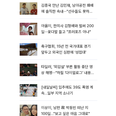
김종국 만난 김민재, 남아공전 패배
에 솔직한 속내⋯"선수들도 못하긴
했다"
아옳이, 한의사 김형배와 벌써 200
일⋯꽃다발 들고 "프러포즈 아냐"
축구협회, 15년 전 국가대표 경기
앞두고 외국인 심판에 ‘성접대’
타일러, '외압설' 부른 활동 중단 영
상 해명⋯"하필 '다이얼로그' 내용이
라"
[내일날씨] 입추에도 39도 폭염 계
속…일부 지역 소나기
이상이, 남편 故 박동빈 떠난 지
100일…"보고 싶은 마음 그대로"