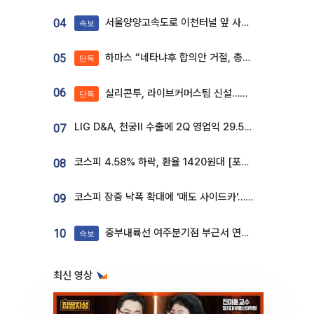
서울양양고속도로 이천터널 앞 사고 발생
04
속보
하마스 “네타냐후 합의안 거절, 총선 앞두고 시간 끌기”
05
단독
06
실리콘투, 라이브커머스팀 신설…K뷰티 ‘글로벌 판매망’ 확대[K뷰티 라방戰]
단독
LIG D&A, 천궁Ⅱ 수출에 2Q 영업익 29.5%↑…수주잔고 24.6조 [종합]
07
코스피 4.58% 하락, 환율 1420원대 [포토]
08
코스피 장중 낙폭 확대에 '매도 사이드카'…외인 2.8조'팔자'· 개인 3.1조 '사자'
09
중부내륙선 여주분기점 부근서 연이은 추돌사고 발생
10
속보
최신 영상