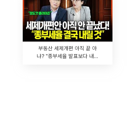
부동산 세제개편 아직 끝 아
냐? "종부세율 발표보다 내릴
것" 장기거주·양도세 전망 I 집
땅지성 I 김인만, 진미윤