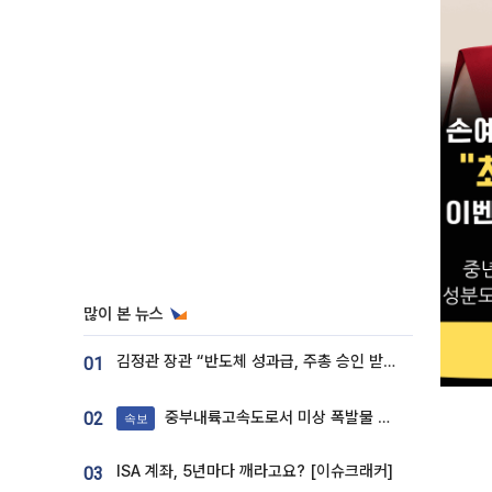
많이 본 뉴스
김정관 장관 “반도체 성과급, 주총 승인 받도록”…상법·자본시장법 개정 시사
01
중부내륙고속도로서 미상 폭발물 발견
02
속보
ISA 계좌, 5년마다 깨라고요? [이슈크래커]
03