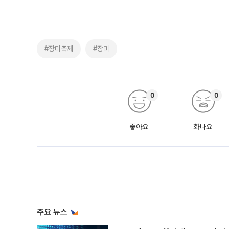
#장미축제
#장미
0
0
좋아요
화나요
주요 뉴스