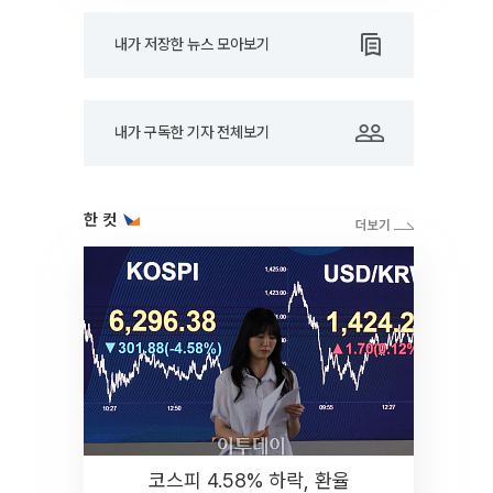
내가 저장한 뉴스 모아보기
내가 구독한 기자 전체보기
한 컷
코스피 4.58% 하락, 환율