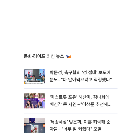
문화·라이프 최신 뉴스
박문성, 축구협회 '성 접대' 보도에
분노…"다 말아먹으려고 작정했나"
'미스트롯 포유' 허찬미, 김나희에
배신감 든 사연⋯"이상준 추천해주
더라"
'특종세상' 방은희, 이혼 허락해 준
아들⋯"너무 잘 커줬다" 오열