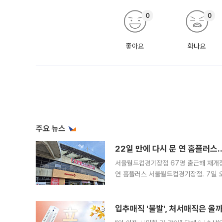
0
0
좋아요
화나요
주요 뉴스
22일 만에 다시 문 연 홈플러스
서울월드컵경기장점 67명 출근해 재개점 
연 홈플러스 서울월드컵경기장점. 7일 
우유, 과일 같은 신선식품이 차근차근 자
입추매직 '불발', 처서매직은 올