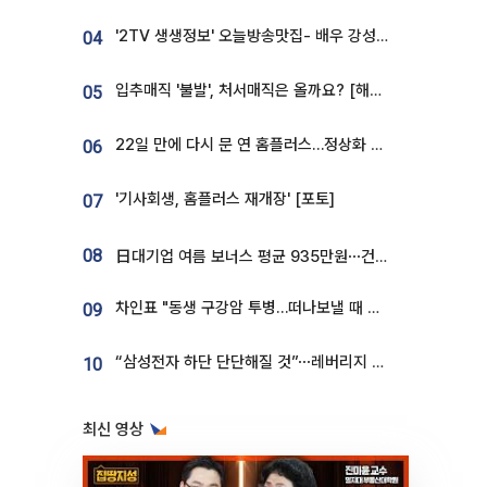
'2TV 생생정보' 오늘방송맛집- 배우 강성진 단골! 쌀국수ㆍ푸팟퐁 커리 맛집 '블○○○'
04
입추매직 '불발', 처서매직은 올까요? [해시태그]
05
22일 만에 다시 문 연 홈플러스…정상화 바쁜데 재고 없어 ‘발동동’[가보니]
06
'기사회생, 홈플러스 재개장' [포토]
07
08
日대기업 여름 보너스 평균 935만원⋯건설회사 1800만 넘어
차인표 "동생 구강암 투병…떠나보낼 때 가장 힘들었다”
09
“삼성전자 하단 단단해질 것”⋯레버리지 규제에 쏠림 완화 [찐코노미]
10
최신 영상