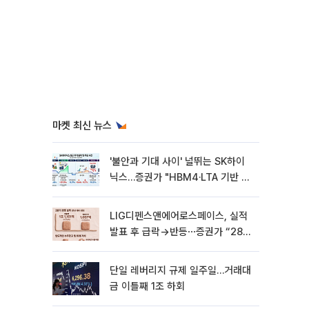
마켓 최신 뉴스
'불안과 기대 사이' 널뛰는 SK하이
닉스…증권가 "HBM4·LTA 기반 펀
터멘털 견고"
LIG디펜스앤에어로스페이스, 실적
발표 후 급락→반등⋯증권가 “28년
까지 튼튼”
단일 레버리지 규제 일주일…거래대
금 이틀째 1조 하회