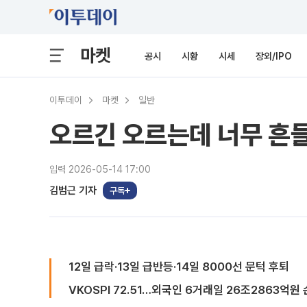
마켓
공시
시황
시세
장외/IPO
이투데이
마켓
일반
오르긴 오르는데 너무 흔들
입력 2026-05-14 17:00
김범근 기자
구독
12일 급락·13일 급반등·14일 8000선 문턱 후퇴
VKOSPI 72.51…외국인 6거래일 26조2863억원