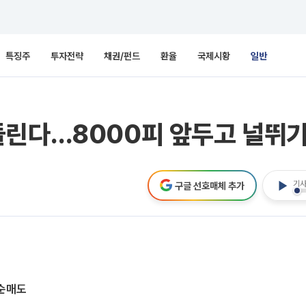
특징주
투자전략
채권/펀드
환율
국제시황
일반
린다…8000피 앞두고 널뛰기 
기사
구글 선호매체 추가
 순매도