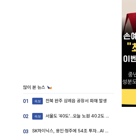
많이 본 뉴스
전북 완주 삼례읍 공장서 화재 발생
01
속보
서울도 '40도'…오늘 노원 40.2도 기록
02
속보
SK하이닉스, 용인·청주에 54조 투자…AI 메모리 생산기지 키운다
03