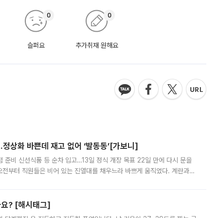
0
0
슬퍼요
추가취재 원해요
…정상화 바쁜데 재고 없어 ‘발동동’[가보니]
준비 신선식품 등 순차 입고…13일 정식 개장 목표 22일 만에 다시 문을
오전부터 직원들은 비어 있는 진열대를 채우느라 바쁘게 움직였다. 계란과
리를 잡기 시작했지만, 매장 곳곳엔 여전히 텅 빈 매대가 먼저 눈에 들어왔
까요? [해시태그]