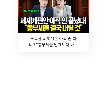
부동산 세제개편 아직 끝 아
냐? "종부세율 발표보다 내릴
것" 장기거주·양도세 전망 I 집
땅지성 I 김인만, 진미윤