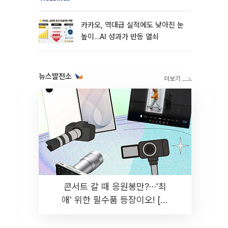
카카오, 역대급 실적에도 낮아진 눈
높이…AI 성과가 반등 열쇠
뉴스발전소
콘서트 갈 때 응원봉만?⋯'최
애' 위한 필수품 등장이오! [솔
드아웃]