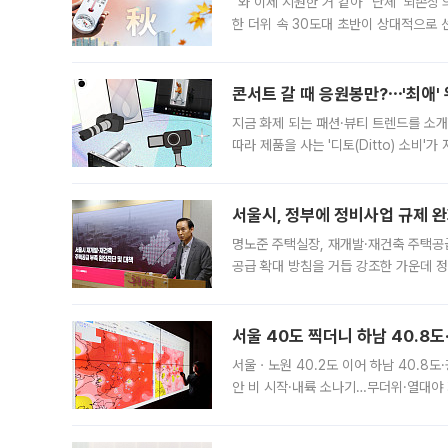
“와 이제 시원한 거 같아” 단체 ‘뇌손상
한 더위 속 30도대 초반이 상대적으로
지역에 있었습니다. 7월 말에는 서풍과
콘서트 갈 때 응원봉만?⋯'최애'
지금 화제 되는 패션·뷰티 트렌드를 소개
따라 제품을 사는 '디토(Ditto) 소비
어디일까요? 아이돌 콘서트 시작을 기다
서울시, 정부에 정비사업 규제 완화
명노준 주택실장, 재개발·재건축 주택공
공급 확대 방침을 거듭 강조한 가운데 정
면 반박하고 나섰다. 명노준 서울시 주택
서울 40도 찍더니 하남 40.8도
서울ㆍ노원 40.2도 이어 하남 40.8도
안 비 시작·내륙 소나기…무더위·열대야 
에서도 40도를 웃도는 기온이 관측됐다
의 극심한