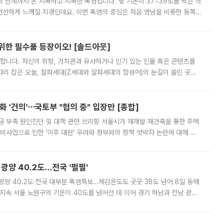
’의 단계까지 온 지독하고 지독한 폭염입니다. 낮 기온이 37~39도를 찍는 극
 선선하게 느껴질 지경인데요. 이번 폭염의 중심은 처음 영남을 비롯한 동쪽
 북서풍이 산맥을 넘어 영남 쪽으로 내려오면서 뜨겁고 건조해졌는데요.
 위한 필수품 등장이오! [솔드아웃]
합니다. 자신의 취향, 가치관과 유사하거나 인기 있는 인물 혹은 콘텐츠를
'가 자리 잡은 오늘, 잘파세대(Z세대와 알파세대의 합성어)의 눈길이 쏠린 곳은
리는 공연장. 응원봉만큼이나 눈에 띄는 게 있습니다. 공연이 시작되기
 '건의'⋯국토부 "협의 중" 입장만 [종합]
급 부족 원인진단 및 대책 관련 브리핑 서울시가 재개발·재건축을 통한 주택
비사업으로 인한 '이주 대란' 우려와 정부와의 정책 엇박자 논란에 대해 정
실장은 2031년까지 31만 가구 착공 목표에 차질이 없다는 입장이나,
·광양 40.2도…전국 '펄펄'
·광양 40.2도 전국 대부분 폭염특보…체감온도도 곳곳 38도 넘어 8일 동해
지속 서울 노원구의 기온이 40도를 넘어선 데 이어 경기 하남과 전남 광양
. 전국 대부분 지역에 폭염특보가 내려진 가운데 곳곳에서 39~40도 안팎