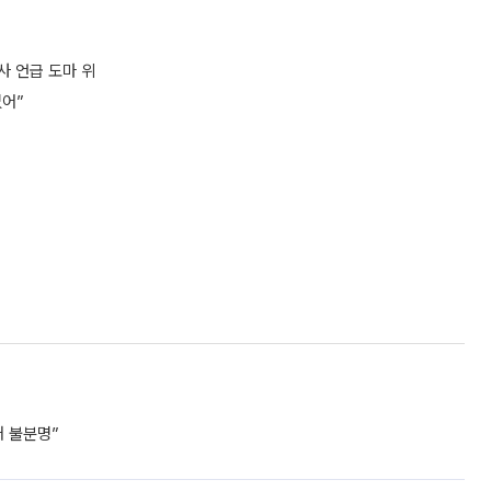
사 언급 도마 위
없어”
거 불분명”