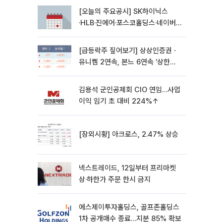
[오늘의 주요공시] SK하이닉스
·HLB·진에어·포스코홀딩스·네이버·
대우건설 등
[급등락주 짚어보기] 상상인증권ㆍ
유니켐 2연속, 본느 6연속 ‘상한
가’⋯M&A 훈풍 분 증시
김용석 군인공제회 CIO 연임…사업
이익 임기 초 대비 224%↑
[장외시황] 아크로스, 2.47% 상승
넥스트레이드, 12일부터 프리마켓
상·하한가 주문 한시 금지
에스제이투자홀딩스, 골프존홀딩스
1차 공개매수 종료…지분 85% 확보