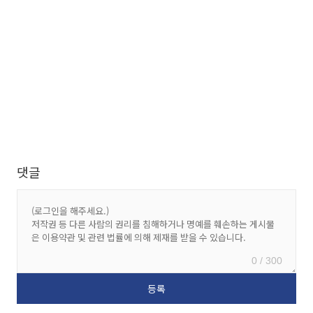
댓글
0 / 300