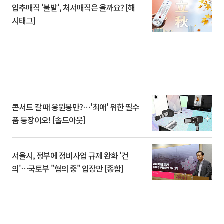
입추매직 '불발', 처서매직은 올까요? [해
시태그]
콘서트 갈 때 응원봉만?⋯'최애' 위한 필수
품 등장이오! [솔드아웃]
서울시, 정부에 정비사업 규제 완화 '건
의'⋯국토부 "협의 중" 입장만 [종합]