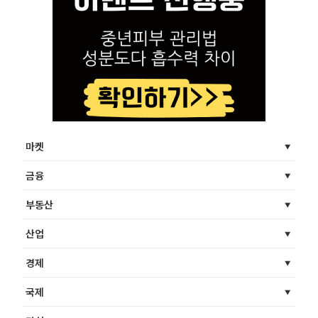
마켓
금융
부동산
산업
경제
국제