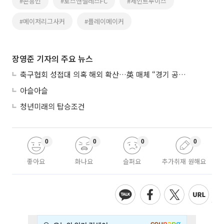
#손흥민
#로스앤젤레스FC
#세인트루이스
#메이저리그사커
#플레이메이커
장영준 기자의 주요 뉴스
축구협회 성접대 의혹 해외 확산…英 매체 “경기 공정성 의문”
아슬아슬
청년미래의 탑승조건
0
0
0
0
좋아요
화나요
슬퍼요
추가취재 원해요