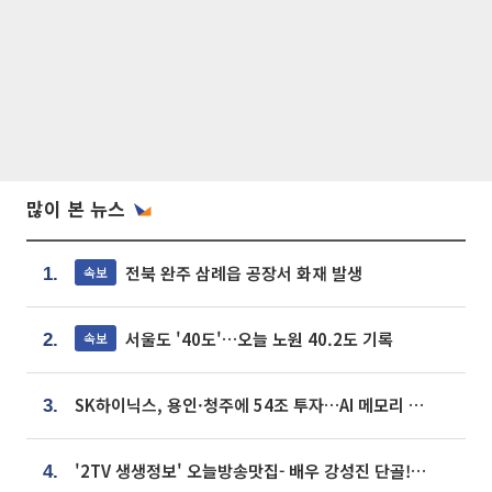
많이 본 뉴스
전북 완주 삼례읍 공장서 화재 발생
속보
1.
서울도 '40도'…오늘 노원 40.2도 기록
속보
2.
SK하이닉스, 용인·청주에 54조 투자…AI 메모리 생산기지 키운다
3.
'2TV 생생정보' 오늘방송맛집- 배우 강성진 단골! 쌀국수ㆍ푸팟퐁 커리 맛집 '블○○○'
4.