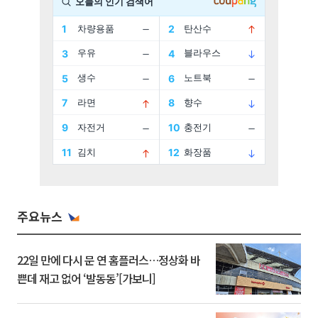
주요뉴스
22일 만에 다시 문 연 홈플러스…정상화 바
쁜데 재고 없어 ‘발동동’[가보니]