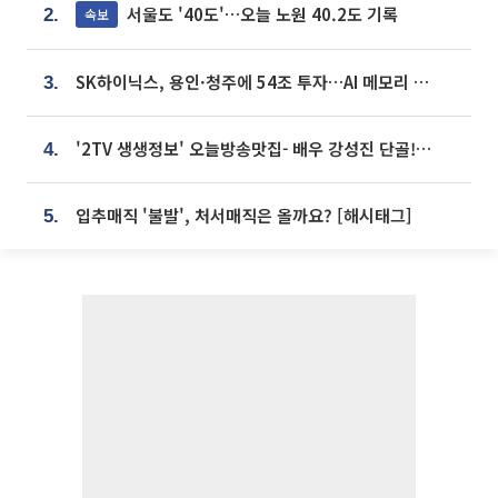
서울도 '40도'…오늘 노원 40.2도 기록
속보
2.
SK하이닉스, 용인·청주에 54조 투자…AI 메모리 생산기지 키운다
3.
'2TV 생생정보' 오늘방송맛집- 배우 강성진 단골! 쌀국수ㆍ푸팟퐁 커리 맛집 '블○○○'
4.
입추매직 '불발', 처서매직은 올까요? [해시태그]
5.