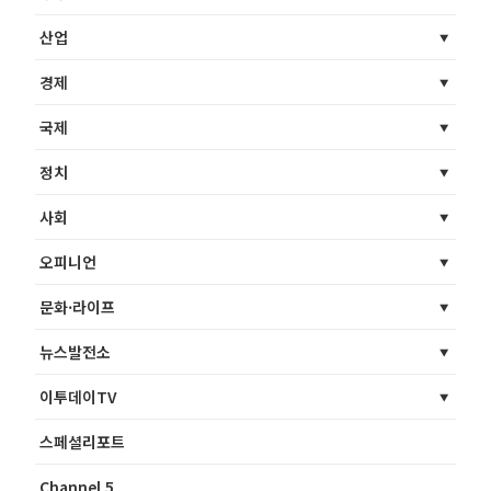
산업
경제
국제
정치
사회
오피니언
문화·라이프
뉴스발전소
이투데이TV
스페셜리포트
Channel 5