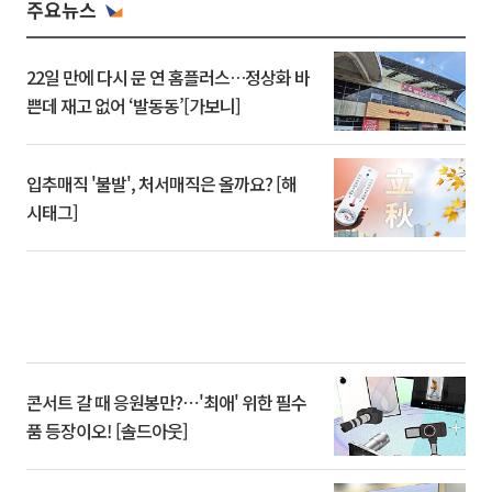
주요뉴스
22일 만에 다시 문 연 홈플러스…정상화 바
쁜데 재고 없어 ‘발동동’[가보니]
입추매직 '불발', 처서매직은 올까요? [해
시태그]
콘서트 갈 때 응원봉만?⋯'최애' 위한 필수
품 등장이오! [솔드아웃]