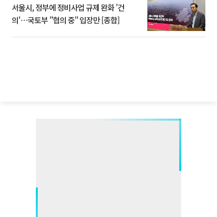
서울시, 정부에 정비사업 규제 완화 '건
의'⋯국토부 "협의 중" 입장만 [종합]