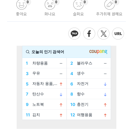
0
0
0
0
좋아요
화나요
슬퍼요
추가취재 원해요