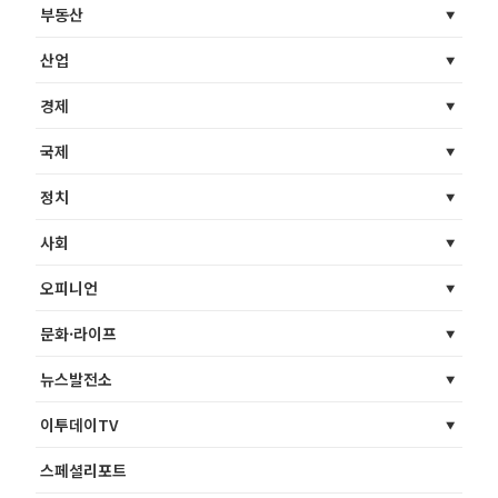
부동산
산업
경제
국제
정치
사회
오피니언
문화·라이프
뉴스발전소
이투데이TV
스페셜리포트