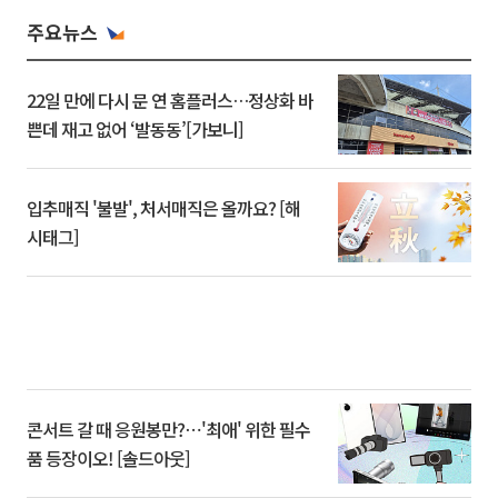
주요뉴스
22일 만에 다시 문 연 홈플러스…정상화 바
쁜데 재고 없어 ‘발동동’[가보니]
입추매직 '불발', 처서매직은 올까요? [해
시태그]
콘서트 갈 때 응원봉만?⋯'최애' 위한 필수
품 등장이오! [솔드아웃]