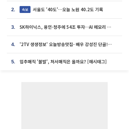
서울도 '40도'…오늘 노원 40.2도 기록
속보
2.
SK하이닉스, 용인·청주에 54조 투자…AI 메모리 생산기지 키운다
3.
'2TV 생생정보' 오늘방송맛집- 배우 강성진 단골! 쌀국수ㆍ푸팟퐁 커리 맛집 '블○○○'
4.
입추매직 '불발', 처서매직은 올까요? [해시태그]
5.