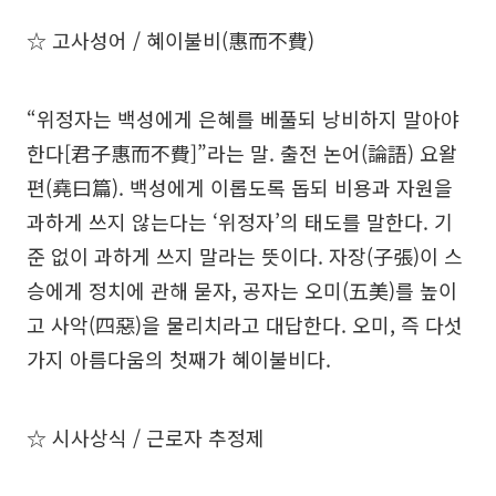
☆ 고사성어 / 혜이불비(惠而不費)
“위정자는 백성에게 은혜를 베풀되 낭비하지 말아야
한다[君子惠而不費]”라는 말. 출전 논어(論語) 요왈
편(堯曰篇). 백성에게 이롭도록 돕되 비용과 자원을
과하게 쓰지 않는다는 ‘위정자’의 태도를 말한다. 기
준 없이 과하게 쓰지 말라는 뜻이다. 자장(子張)이 스
승에게 정치에 관해 묻자, 공자는 오미(五美)를 높이
고 사악(四惡)을 물리치라고 대답한다. 오미, 즉 다섯
가지 아름다움의 첫째가 혜이불비다.
☆ 시사상식 / 근로자 추정제