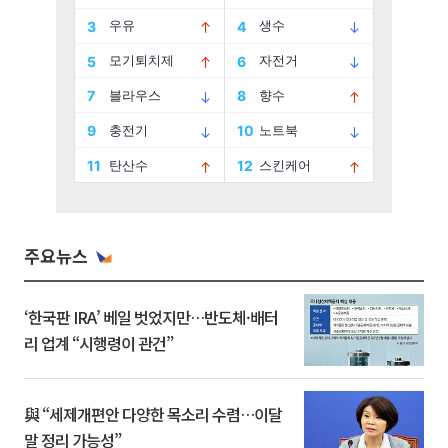
주요뉴스
‘한국판 IRA’ 베일 벗었지만…반도체·배터
리 업계 “시행령이 관건”
與 “세제개편안 다양한 목소리 수렴…이달
말 정리 가능성”