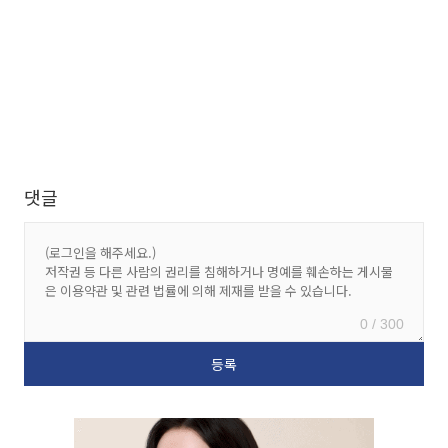
댓글
0 / 300