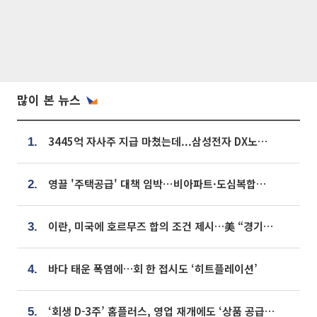
많이 본 뉴스
3445억 자사주 지급 마쳤는데...삼성전자 DX노조, 뒤늦은 '떼쓰기 집회'
1.
영끌 '주택공급' 대책 임박⋯비아파트·도심복합까지 총동원
2.
이란, 미국에 호르무즈 합의 조건 제시…美 “경기 아직 안 끝나” [종합]
3.
바다 태운 폭염에…회 한 접시도 ‘히트플레이션’
4.
‘회생 D-3주’ 홈플러스, 영업 재개에도 ‘상품 공급망’ 복구가 생존 관건
5.