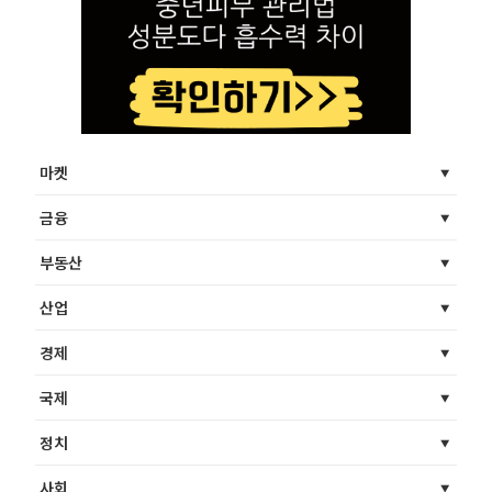
마켓
금융
부동산
산업
경제
국제
정치
사회