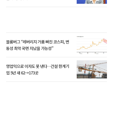
블룸버그 “레버리지 거품 빠진 코스피, 변
동성 최악 국면 지났을 가능성”
영업익으로 이자도 못 낸다…건설 한계기
업 5년 새 62→173곳