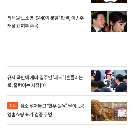
최태원·노소영 '9440억 분할' 판결, 이번주
재상고 여부 주목
규제 폭탄에 개미·집주인 '패닉' [흔들리는
룰, 출렁이는 시장]①
젖소 섞어놓고 ‘한우 원육’ 팔이...공
단독
영홈쇼핑 표기·검증 구멍