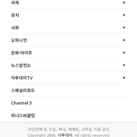
국제
정치
사회
오피니언
문화·라이프
뉴스발전소
이투데이TV
스페셜리포트
Channel 5
위너스IR클럽
무단전재 및 수집, 복사, 재배포, AI학습 이용 금지
Copyright 2006.
이투데이
. All rights reserved