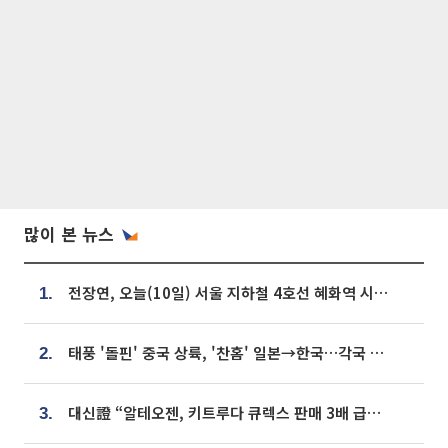
많이 본 뉴스
전장연, 오늘(10일) 서울 지하철 4호선 혜화역 시위…1호선 용산역 무정차
1.
태풍 '돌핀' 중국 상륙, '찬홈' 일본→한국…각국 기상청 예상 경로는?
2.
대신證 “알테오젠, 키트루다 큐렉스 판매 3배 급증…목표가 41만원 상향”
3.