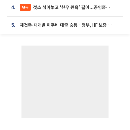
젖소 섞어놓고 ‘한우 원육’ 팔이...공영홈쇼핑 표기·검증 구멍
단독
4.
재건축·재개발 이주비 대출 숨통…정부, HF 보증 신설 추진
5.