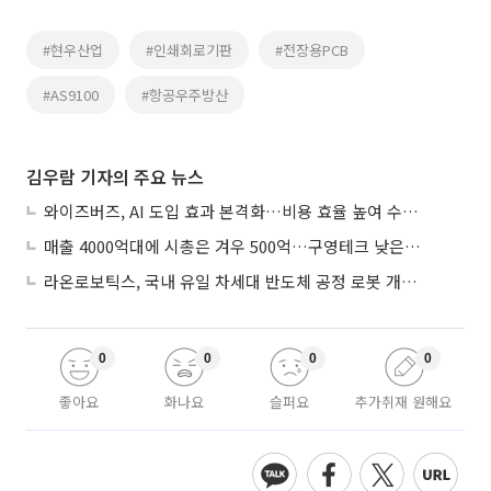
#현우산업
#인쇄회로기판
#전장용PCB
#AS9100
#항공우주방산
김우람 기자의 주요 뉴스
와이즈버즈, AI 도입 효과 본격화…비용 효율 높여 수익성 개선
매출 4000억대에 시총은 겨우 500억…구영테크 낮은 몸값에 저가 승계 마무리
라온로보틱스, 국내 유일 차세대 반도체 공정 로봇 개발 ‘고객사 테스트 진행’
0
0
0
0
좋아요
화나요
슬퍼요
추가취재 원해요