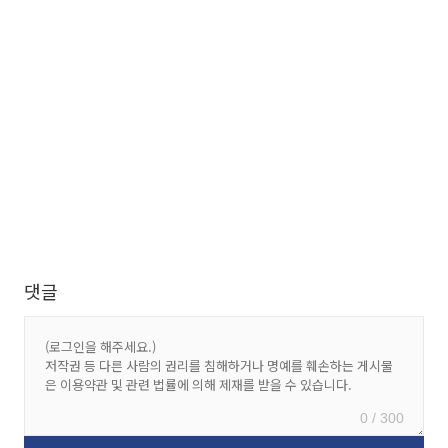
댓글
0 / 300