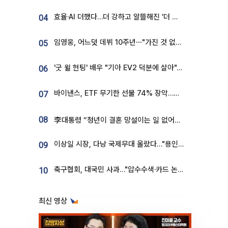
효율·AI 더했다…더 강하고 알뜰해진 ‘더 뉴 그랜저 하이브리드’ [ET의 모빌리티]
04
임영웅, 어느덧 데뷔 10주년⋯"가진 것 없던 시절, 내 앞엔 20명의 팬뿐"
05
'굿 윌 헌팅' 배우 "기아 EV2 덕분에 살아"…교통사고 후 안전성 극찬
06
바이낸스, ETF 무기한 선물 74% 장악…한국 레버리지 ETF 거래 급증 [e가상자산]
07
08
李대통령 “청년이 결혼 망설이는 일 없어야...제도상 불이익 조사”
이상일 시장, 다낭 국제무대 올랐다…"용인, 세계 최대 반도체 도시 된다"
09
축구협회, 대국민 사과…"압수수색·카드 논란 사죄, 강도 높은 쇄신"
10
최신 영상