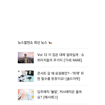
뉴스발전소 최신 뉴스
Vol. 12 이 집은 대체 얼마일까 : 슈
퍼리치들의 주거지 [THE RARE]
콘서트 갈 때 응원봉만?⋯'최애' 위
한 필수품 등장이오! [솔드아웃]
입추매직 '불발', 처서매직은 올까
요? [해시태그]