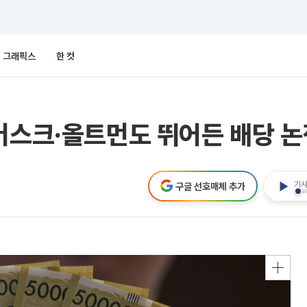
그래픽스
한 컷
머스크·올트먼도 뛰어든 배당 논
기사
구글 선호매체 추가