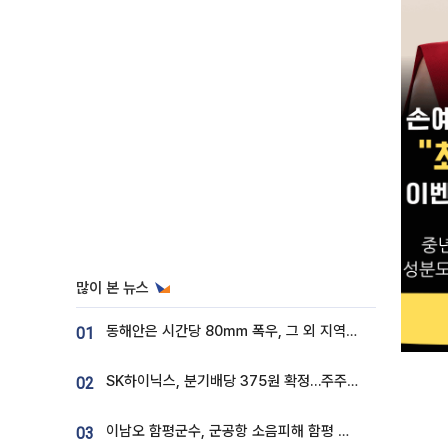
많이 본 뉴스
동해안은 시간당 80㎜ 폭우, 그 외 지역은 폭염…‘극과 극 날씨’
01
SK하이닉스, 분기배당 375원 확정…주주환원책 9월로 앞당겨 발표
02
이남오 함평군수, 군공항 소음피해 함평 보상 요구
03