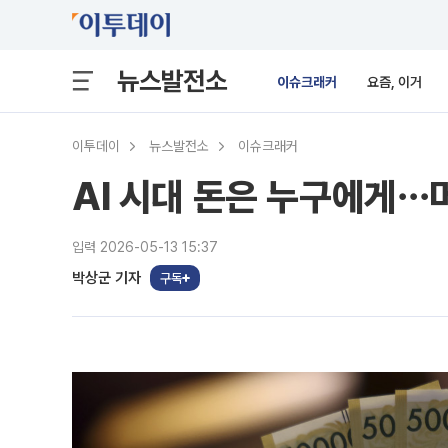
뉴스발전소
이슈크래커
요즘, 이거
이투데이
뉴스발전소
이슈크래커
AI 시대 돈은 누구에게⋯
입력 2026-05-13 15:37
박상군 기자
구독