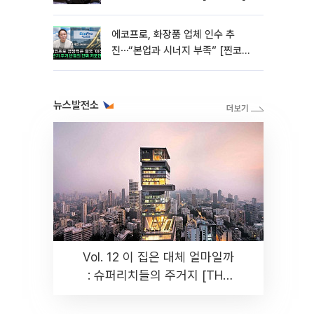
에코프로, 화장품 업체 인수 추
진⋯“본업과 시너지 부족” [찐코노
미]
뉴스발전소
Vol. 12 이 집은 대체 얼마일까
: 슈퍼리치들의 주거지 [THE
RARE]