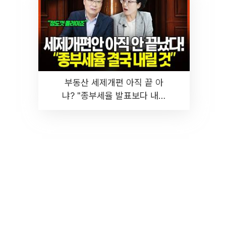
부동산 세제개편 아직 끝 아
냐? "종부세율 발표보다 내릴
것" 장기거주·양도세 전망 I 집
땅지성 I 김인만, 진미윤