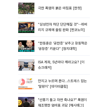
극한 폭염의 붉은 마침표 [한컷]
“삼성전자 하단 단단해질 것”⋯레버
리지 규제에 쏠림 완화 [찐코노미]
“한동훈은 ‘공한증’ 낮추고 장동혁은
‘공장증’ 키운다” [정치대학]
ISA 계좌, 5년마다 깨라고요? [이
슈크래커]
만지고 누르며 푼다…스트레스 잡는
'말랑이' [데이터클립]
"선풍기 틀고 자면 죽나요?" 폭염이
재조명한 엄마표 괴담 [해시태그]