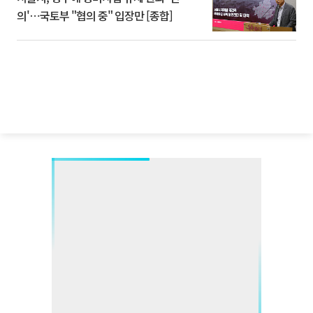
의'⋯국토부 "협의 중" 입장만 [종합]