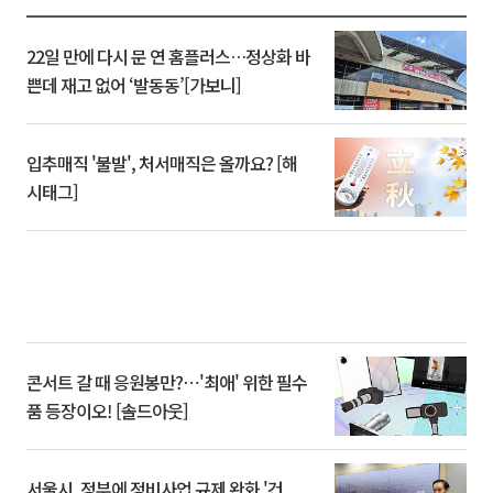
22일 만에 다시 문 연 홈플러스…정상화 바
쁜데 재고 없어 ‘발동동’[가보니]
입추매직 '불발', 처서매직은 올까요? [해
시태그]
콘서트 갈 때 응원봉만?⋯'최애' 위한 필수
품 등장이오! [솔드아웃]
서울시, 정부에 정비사업 규제 완화 '건