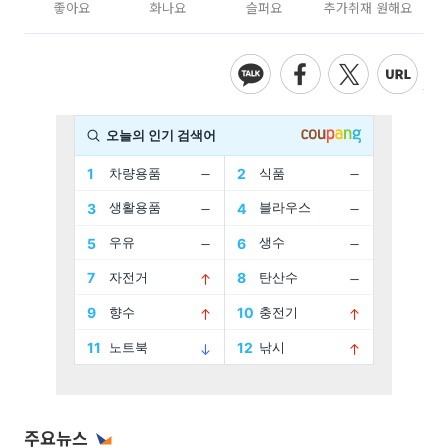
좋아요
화나요
슬퍼요
추가취재 원해요
주요뉴스