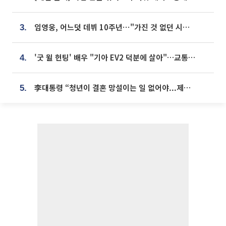
임영웅, 어느덧 데뷔 10주년⋯"가진 것 없던 시절, 내 앞엔 20명의 팬뿐"
3.
'굿 윌 헌팅' 배우 "기아 EV2 덕분에 살아"…교통사고 후 안전성 극찬
4.
李대통령 “청년이 결혼 망설이는 일 없어야...제도상 불이익 조사”
5.