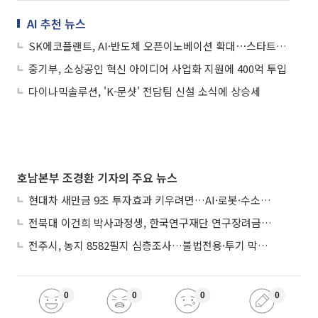
AI 추천 뉴스
SK에코플랜트, AI·반도체 오픈이노베이션 확대⋯스타트업 육성 본격화
중기부, 소상공인 혁신 아이디어 사업화 지원에 400억 투입
다이나믹솔루션, 'K-문샷' 전담팀 신설 소식에 상승세
호남본부 조경환 기자의 주요 뉴스
현대차 새만금 9조 투자효과 키우려면…AI·로봇·수소 공공기관 집적화 시급
전북대 이건희 박사과정생, 한국연구재단 연구장려금 선정
전주시, 농지 8582필지 심층조사…불법전용·투기 막는다
0
0
0
0