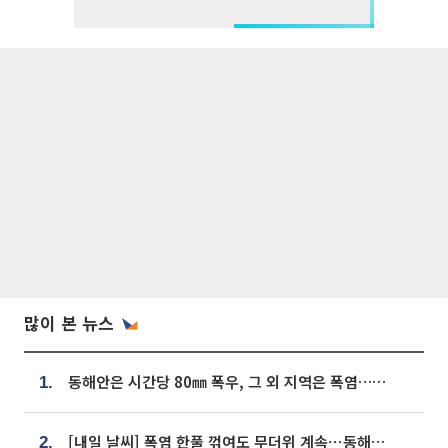
많이 본 뉴스
동해안은 시간당 80㎜ 폭우, 그 외 지역은 폭염…‘극과 극 날씨’
1.
[내일 날씨] 폭염 한풀 꺾여도 무더위 계속⋯동해안 이틀 연속 비
2.