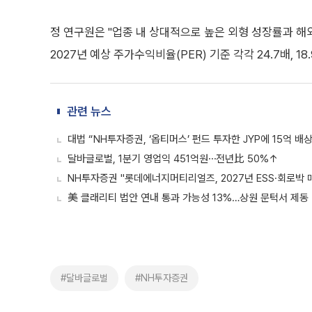
정 연구원은 "업종 내 상대적으로 높은 외형 성장률과 해외
2027년 예상 주가수익비율(PER) 기준 각각 24.7배, 
관련 뉴스
대법 “NH투자증권, ‘옵티머스’ 펀드 투자한 JYP에 15억 배상
달바글로벌, 1분기 영업익 451억원⋯전년比 50%↑
NH투자증권 "롯데에너지머티리얼즈, 2027년 ESS·회로박 매
美 클래리티 법안 연내 통과 가능성 13%…상원 문턱서 제동
#달바글로벌
#NH투자증권