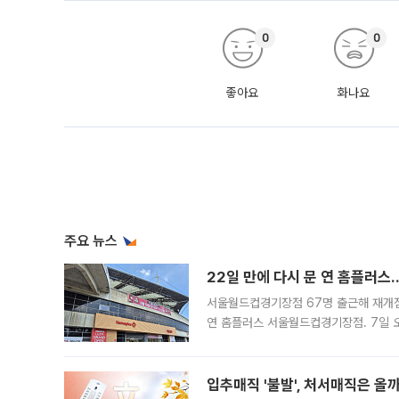
0
0
좋아요
화나요
주요 뉴스
22일 만에 다시 문 연 홈플러스
서울월드컵경기장점 67명 출근해 재개점 
연 홈플러스 서울월드컵경기장점. 7일 
우유, 과일 같은 신선식품이 차근차근 자
입추매직 '불발', 처서매직은 올