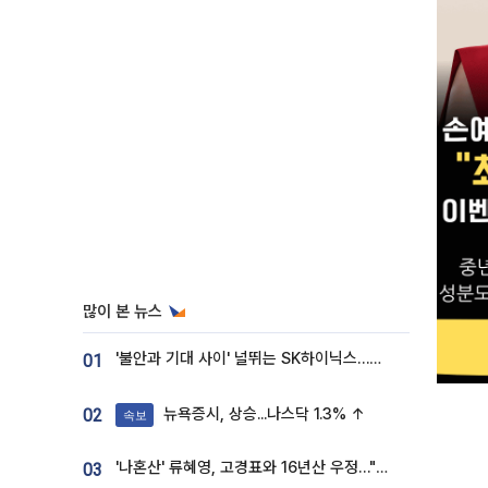
많이 본 뉴스
'불안과 기대 사이' 널뛰는 SK하이닉스…증권가 "HBM4·LTA 기반 펀터멘털 견고"
01
뉴욕증시, 상승...나스닥 1.3% ↑
02
속보
'나혼산' 류혜영, 고경표와 16년산 우정…"자취방서 부모님과 마주쳐"
03