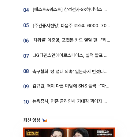
[베스트&워스트] 삼성전자·SK하이닉스 밀린 한 주…상상인증권은 85% 급등
04
05
[주간증시전망] 다음주 코스피 6000~7000⋯“外人 수급은 정책이 변수”
'차쥐뿔' 이준영, 포켓몬 카드 열혈 팬⋯"리셀러 처단할 것"
06
LIG디펜스앤에어로스페이스, 실적 발표 후 급락→반등⋯증권가 “28년까지 튼튼”
07
08
축구협회 '성 접대 의혹' 일본까지 번졌다…日 심판 실명 공개
김규원, 격이 다른 미담에 SNS 들썩⋯"아이 속옷 빨고 졸업식도 참석"
09
뉴욕증시, 연준 금리인하 기대감 꺾이자 상승...S&P500 사상 최고치 [종합]
10
최신 영상