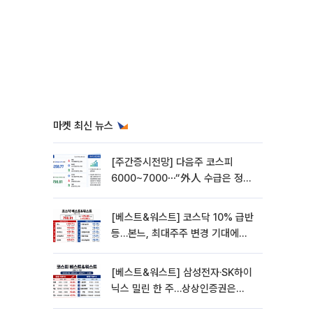
마켓 최신 뉴스
[주간증시전망] 다음주 코스피
6000~7000⋯“外人 수급은 정책
이 변수”
[베스트&워스트] 코스닥 10% 급반
등…본느, 최대주주 변경 기대에
270% 폭등
[베스트&워스트] 삼성전자·SK하이
닉스 밀린 한 주…상상인증권은
85% 급등