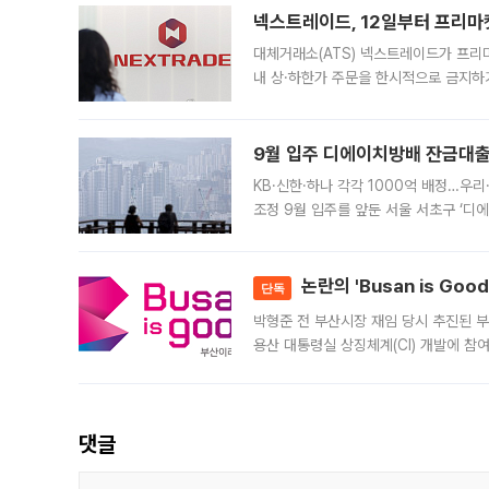
넥스트레이드, 12일부터 프리마
대체거래소(ATS) 넥스트레이드가 프리
내 상·하한가 주문을 한시적으로 금지하
가 체결 사례와 관련해 설명자료를 내고
9월 입주 디에이치방배 잔금대출
KB·신한·하나 각각 1000억 배정…우
조정 9월 입주를 앞둔 서울 서초구 ‘디
은행과 NH농협은행도 대출 취급을 검토
민은행
논란의 'Busan is Go
단독
박형준 전 부산시장 재임 당시 추진된 부산
용산 대통령실 상징체계(CI) 개발에 참
도시브랜드 사업이 공개 이후 시민 공감
댓글