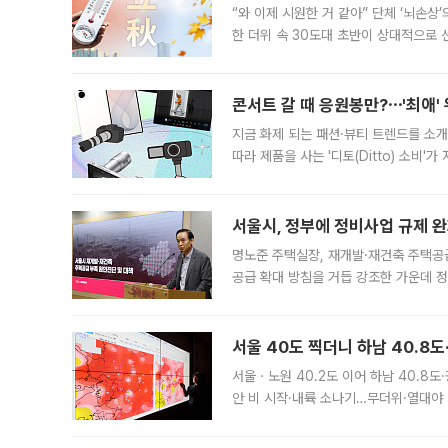
“와 이제 시원한 거 같아” 단체 ‘뇌손상
한 더위 속 30도대 초반이 상대적으로
지역에 있었습니다. 7월 말에는 서풍과
콘서트 갈 때 응원봉만?⋯'최애'
지금 화제 되는 패션·뷰티 트렌드를 소개
따라 제품을 사는 '디토(Ditto) 소비
어디일까요? 아이돌 콘서트 시작을 기다
서울시, 정부에 정비사업 규제 완화
명노준 주택실장, 재개발·재건축 주택공
공급 확대 방침을 거듭 강조한 가운데 정
면 반박하고 나섰다. 명노준 서울시 주택
서울 40도 찍더니 하남 40.8도
서울ㆍ노원 40.2도 이어 하남 40.8도
안 비 시작·내륙 소나기…무더위·열대야 
에서도 40도를 웃도는 기온이 관측됐다
의 극심한