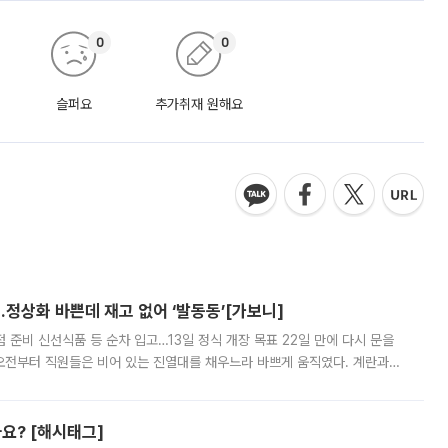
0
0
슬퍼요
추가취재 원해요
…정상화 바쁜데 재고 없어 ‘발동동’[가보니]
준비 신선식품 등 순차 입고…13일 정식 개장 목표 22일 만에 다시 문을
오전부터 직원들은 비어 있는 진열대를 채우느라 바쁘게 움직였다. 계란과
리를 잡기 시작했지만, 매장 곳곳엔 여전히 텅 빈 매대가 먼저 눈에 들어왔
까요? [해시태그]