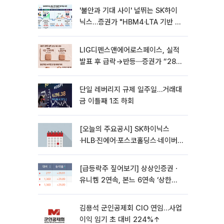
'불안과 기대 사이' 널뛰는 SK하이
닉스…증권가 "HBM4·LTA 기반 펀
터멘털 견고"
LIG디펜스앤에어로스페이스, 실적
발표 후 급락→반등⋯증권가 “28년
까지 튼튼”
단일 레버리지 규제 일주일…거래대
금 이틀째 1조 하회
[오늘의 주요공시] SK하이닉스
·HLB·진에어·포스코홀딩스·네이버·
대우건설 등
[급등락주 짚어보기] 상상인증권ㆍ
유니켐 2연속, 본느 6연속 ‘상한
가’⋯M&A 훈풍 분 증시
김용석 군인공제회 CIO 연임…사업
이익 임기 초 대비 224%↑