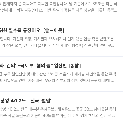
’의 단계까지 온 지독하고 지독한 폭염입니다. 낮 기온이 37~39도를 찍는 극
 선선하게 느껴질 지경인데요. 이번 폭염의 중심은 처음 영남을 비롯한 동쪽
 북서풍이 산맥을 넘어 영남 쪽으로 내려오면서 뜨겁고 건조해졌는데요.
 위한 필수품 등장이오! [솔드아웃]
합니다. 자신의 취향, 가치관과 유사하거나 인기 있는 인물 혹은 콘텐츠를
'가 자리 잡은 오늘, 잘파세대(Z세대와 알파세대의 합성어)의 눈길이 쏠린 곳은
리는 공연장. 응원봉만큼이나 눈에 띄는 게 있습니다. 공연이 시작되기
 '건의'⋯국토부 "협의 중" 입장만 [종합]
급 부족 원인진단 및 대책 관련 브리핑 서울시가 재개발·재건축을 통한 주택
비사업으로 인한 '이주 대란' 우려와 정부와의 정책 엇박자 논란에 대해 정
실장은 2031년까지 31만 가구 착공 목표에 차질이 없다는 입장이나,
·광양 40.2도…전국 '펄펄'
·광양 40.2도 전국 대부분 폭염특보…체감온도도 곳곳 38도 넘어 8일 동해
지속 서울 노원구의 기온이 40도를 넘어선 데 이어 경기 하남과 전남 광양
. 전국 대부분 지역에 폭염특보가 내려진 가운데 곳곳에서 39~40도 안팎