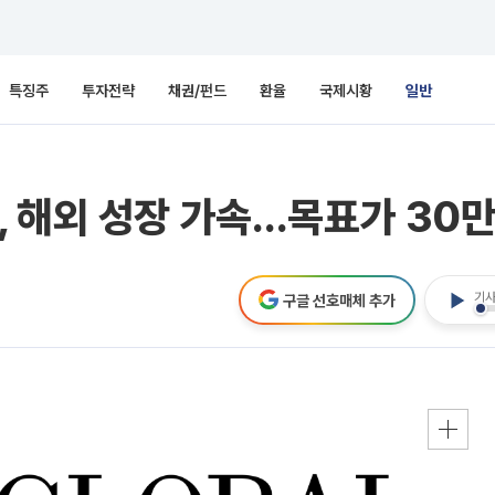
특징주
투자전략
채권/펀드
환율
국제시황
일반
 해외 성장 가속…목표가 30
기사
구글 선호매체 추가