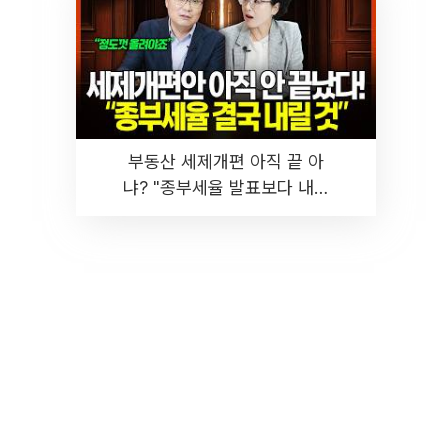
부동산 세제개편 아직 끝 아
냐? "종부세율 발표보다 내릴
것" 장기거주·양도세 전망 I 집
땅지성 I 김인만, 진미윤