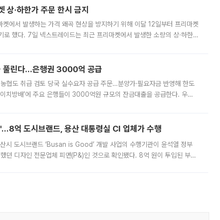
켓 상·하한가 주문 한시 금지
마켓에서 발생하는 가격 왜곡 현상을 방지하기 위해 이달 12일부터 프리마켓
기로 했다. 7일 넥스트레이드는 최근 프리마켓에서 발생한 소량의 상·하한
, 주문 오류로 인한 가격 급등락을 최소화하기 위한 비상 대응방안을 발표
 풀린다…은행권 3000억 공급
리·농협도 취급 검토 당국 실수요자 공급 주문…분양가·필요자금 반영해 한도
에이치방배’에 주요 은행들이 3000억원 규모의 잔금대출을 공급한다. 우리
하고 있어 향후 공급 규모가 늘어날 전망이다. 7일 금융권에 따르면 KB국
od'…8억 도시브랜드, 용산 대통령실 CI 업체가 수행
시 도시브랜드 ‘Busan is Good’ 개발 사업의 수행기관이 윤석열 정부
여했던 디자인 전문업체 피앤(P&)인 것으로 확인됐다. 8억 원이 투입된 부산
 부족과 디자인 정체성 논란에 휩싸였던 만큼, 사업 선정 과정과 결과물에