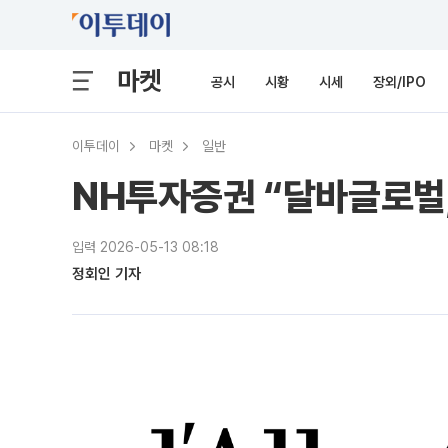
마켓
공시
시황
시세
장외/IPO
이투데이
마켓
일반
NH투자증권 “달바글로벌,
입력 2026-05-13 08:18
정회인 기자