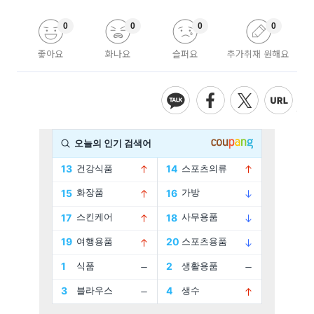
0
0
0
0
좋아요
화나요
슬퍼요
추가취재 원해요