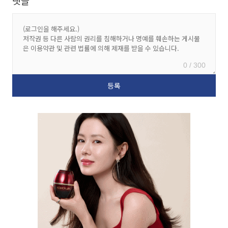
댓글
0 / 300