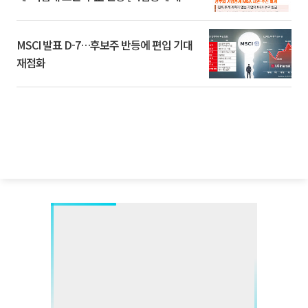
환]
MSCI 발표 D-7…후보주 반등에 편입 기대
재점화