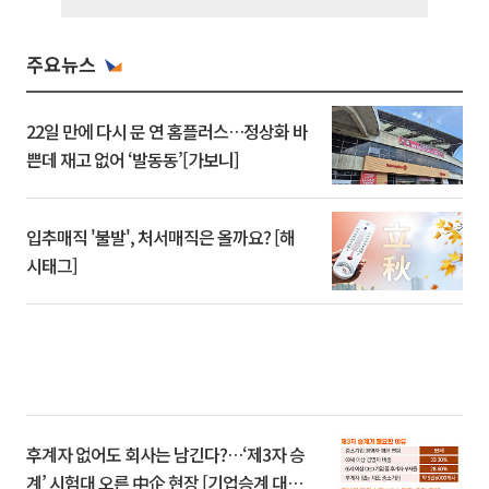
주요뉴스
22일 만에 다시 문 연 홈플러스…정상화 바
쁜데 재고 없어 ‘발동동’[가보니]
입추매직 '불발', 처서매직은 올까요? [해
시태그]
후계자 없어도 회사는 남긴다?…‘제3자 승
계’ 시험대 오른 中企 현장 [기업승계 대전