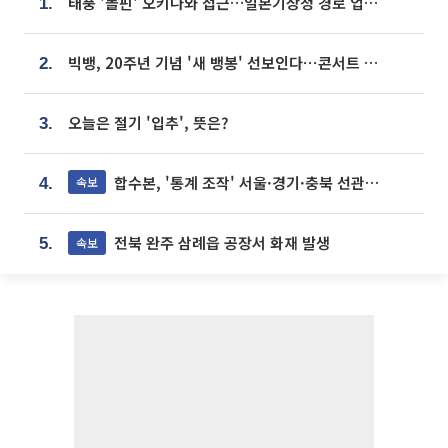
태풍 '돌핀' 오키나와 접근…일본기상청 경로 업데이트
1.
빅뱅, 20주년 기념 '새 뱅봉' 선보인다⋯콘서트 앞두고 팝업 개최
2.
오늘은 절기 '입추', 뜻은?
3.
합수본, '통계 조작' 서울·경기·충북 선관위 등 추가 압수수색
속보
4.
전북 완주 삼례읍 공장서 화재 발생
속보
5.