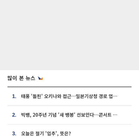
많이 본 뉴스
태풍 '돌핀' 오키나와 접근…일본기상청 경로 업데이트
1.
빅뱅, 20주년 기념 '새 뱅봉' 선보인다⋯콘서트 앞두고 팝업 개최
2.
오늘은 절기 '입추', 뜻은?
3.