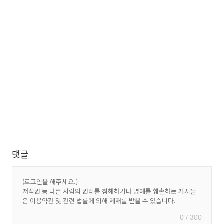
댓글
0 / 300