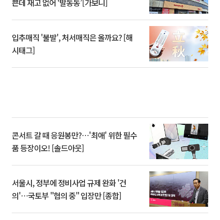
쁜데 재고 없어 ‘발동동’[가보니]
입추매직 '불발', 처서매직은 올까요? [해
시태그]
콘서트 갈 때 응원봉만?⋯'최애' 위한 필수
품 등장이오! [솔드아웃]
서울시, 정부에 정비사업 규제 완화 '건
의'⋯국토부 "협의 중" 입장만 [종합]