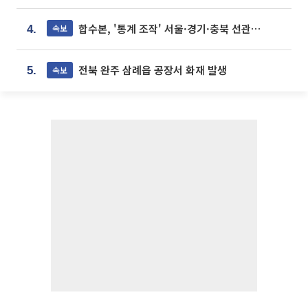
합수본, '통계 조작' 서울·경기·충북 선관위 등 추가 압수수색
속보
4.
전북 완주 삼례읍 공장서 화재 발생
속보
5.