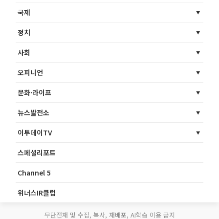
국제
정치
사회
오피니언
문화·라이프
뉴스발전소
이투데이TV
스페셜리포트
Channel 5
위너스IR클럽
무단전재 및 수집, 복사, 재배포, AI학습 이용 금지