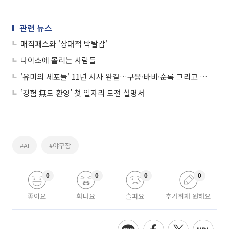
관련 뉴스
매직패스와 '상대적 박탈감'
다이소에 몰리는 사람들
'유미의 세포들' 11년 서사 완결…구웅·바비·순록 그리고 유미
‘경험 無도 환영’ 첫 일자리 도전 설명서
#AI
#야구장
0
0
0
0
좋아요
화나요
슬퍼요
추가취재 원해요