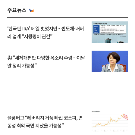
주요뉴스
‘한국판 IRA’ 베일 벗었지만…반도체·배터
리 업계 “시행령이 관건”
與 “세제개편안 다양한 목소리 수렴…이달
말 정리 가능성”
블룸버그 “레버리지 거품 빠진 코스피, 변
동성 최악 국면 지났을 가능성”