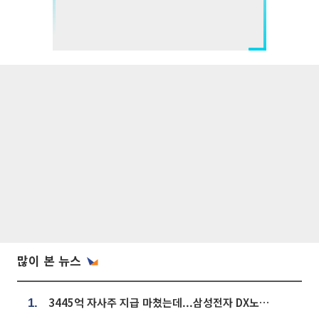
많이 본 뉴스
3445억 자사주 지급 마쳤는데...삼성전자 DX노조, 뒤늦은 '떼쓰기 집회'
1.