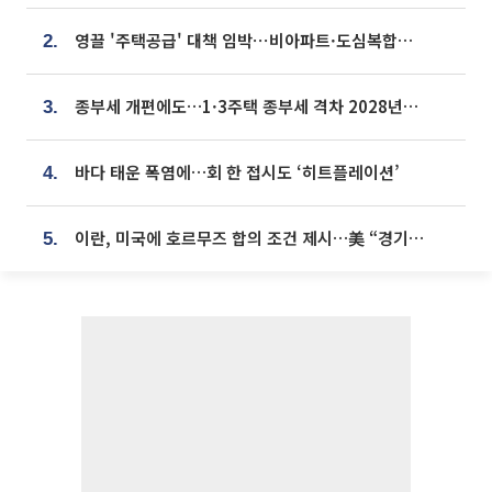
영끌 '주택공급' 대책 임박⋯비아파트·도심복합까지 총동원
2.
종부세 개편에도…1·3주택 종부세 격차 2028년부터 확대
3.
바다 태운 폭염에…회 한 접시도 ‘히트플레이션’
4.
이란, 미국에 호르무즈 합의 조건 제시…美 “경기 아직 안 끝나” [종합]
5.