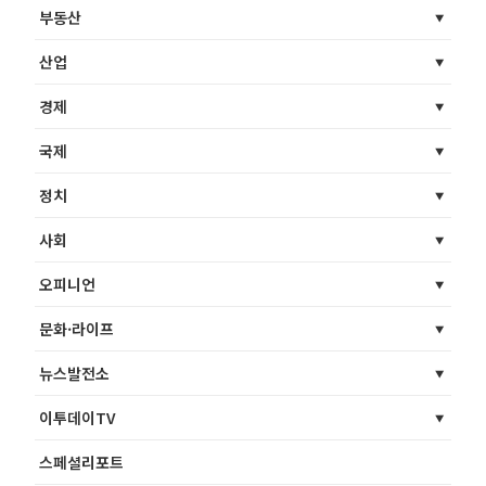
부동산
산업
경제
국제
정치
사회
오피니언
문화·라이프
뉴스발전소
이투데이TV
스페셜리포트