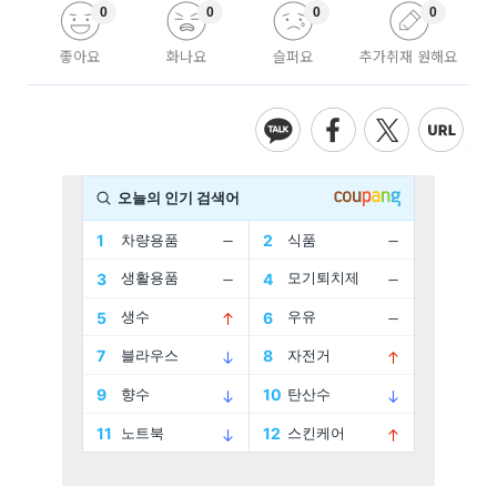
0
0
0
0
좋아요
화나요
슬퍼요
추가취재 원해요