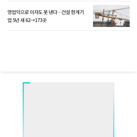
영업익으로 이자도 못 낸다…건설 한계기
업 5년 새 62→173곳