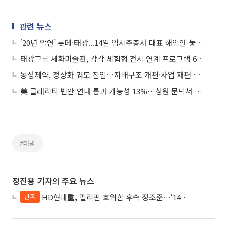
관련 뉴스
‘20년 악연’ 롯데·태광...14일 임시주총서 대표 해임안 놓고 충돌
태광그룹 세화미술관, 감각 체험형 전시 연계 프로그램 6월까지 운영
동성제약, 정상화 궤도 진입…지배구조 개편·사업 재편 본격화
美 클래리티 법안 연내 통과 가능성 13%…상원 문턱서 제동
#태광
정진용 기자의 주요 뉴스
HD현대重, 필리핀 호위함 후속 정조준…‘14척+α’ 싹쓸이 노린다
단독