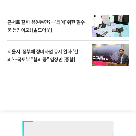
콘서트 갈 때 응원봉만?⋯'최애' 위한 필수
품 등장이오! [솔드아웃]
서울시, 정부에 정비사업 규제 완화 '건
의'⋯국토부 "협의 중" 입장만 [종합]