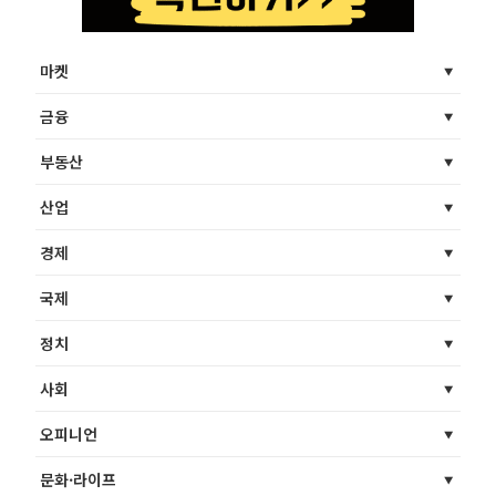
마켓
금융
부동산
산업
경제
국제
정치
사회
오피니언
문화·라이프