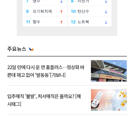
주요뉴스
22일 만에 다시 문 연 홈플러스…정상화 바
쁜데 재고 없어 ‘발동동’[가보니]
입추매직 '불발', 처서매직은 올까요? [해
시태그]