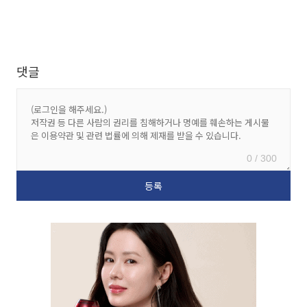
댓글
0 / 300