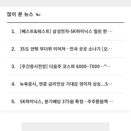
많이 본 뉴스
[베스트&워스트] 삼성전자·SK하이닉스 밀린 한 주…상상인증권은 85% 급등
1.
35도 안팎 무더위 이어져…전국 곳곳 소나기 [오늘 날씨]
2.
[주간증시전망] 다음주 코스피 6000~7000⋯“外人 수급은 정책이 변수”
3.
뉴욕증시, 연준 금리인상 기대감 꺾이자 상승...S&P500 사상 최고치 [종합]
4.
SK하이닉스, 분기배당 375원 확정…주주환원책 9월로 앞당겨 발표
5.