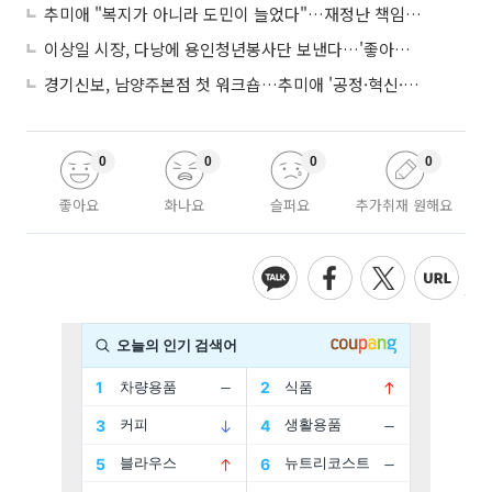
추미애 "복지가 아니라 도민이 늘었다"…재정난 책임론 정면돌파
이상일 시장, 다낭에 용인청년봉사단 보낸다…'좋아용 거리' 만든다
경기신보, 남양주본점 첫 워크숍…추미애 '공정·혁신·포용' 전면 반영
0
0
0
0
좋아요
화나요
슬퍼요
추가취재 원해요