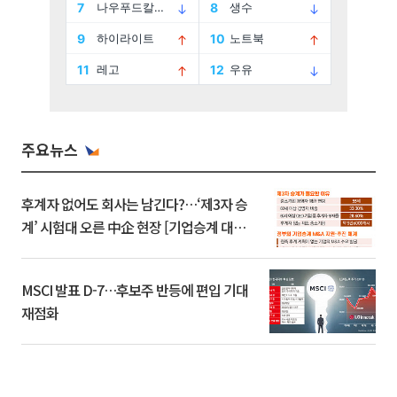
주요뉴스
후계자 없어도 회사는 남긴다?…‘제3자 승
계’ 시험대 오른 中企 현장 [기업승계 대전
환]
MSCI 발표 D-7…후보주 반등에 편입 기대
재점화