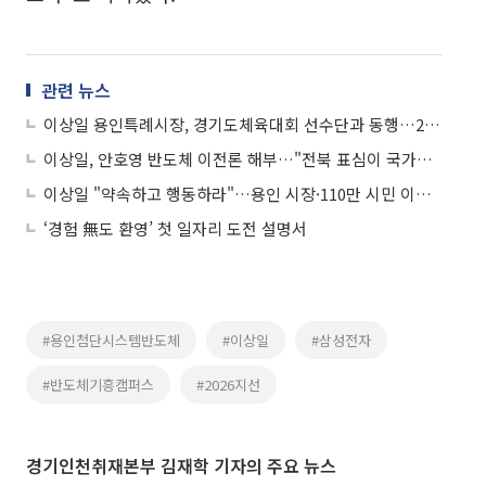
관련 뉴스
이상일 용인특례시장, 경기도체육대회 선수단과 동행…26개 종목 485명 총력전
이상일, 안호영 반도체 이전론 해부…"전북 표심이 국가산업 볼모 잡았다"
이상일 "약속하고 행동하라"…용인 시장·110만 시민 이틀 연속 정부 정조준
‘경험 無도 환영’ 첫 일자리 도전 설명서
#용인첨단시스템반도체
#이상일
#삼성전자
#반도체기흥캠퍼스
#2026지선
경기인천취재본부 김재학 기자의 주요 뉴스