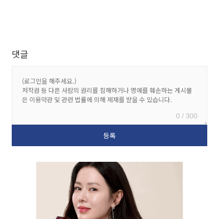
댓글
0 / 300