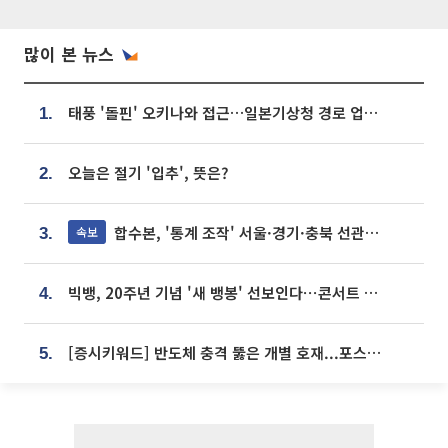
많이 본 뉴스
태풍 '돌핀' 오키나와 접근…일본기상청 경로 업데이트
1.
오늘은 절기 '입추', 뜻은?
2.
합수본, '통계 조작' 서울·경기·충북 선관위 등 추가 압수수색
속보
3.
빅뱅, 20주년 기념 '새 뱅봉' 선보인다⋯콘서트 앞두고 팝업 개최
4.
[증시키워드] 반도체 충격 뚫은 개별 호재...포스코퓨처엠·에코프로·한화솔루션 '눈길'
5.