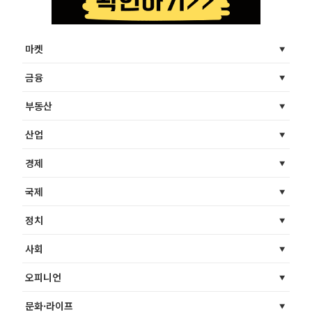
마켓
금융
부동산
산업
경제
국제
정치
사회
오피니언
문화·라이프