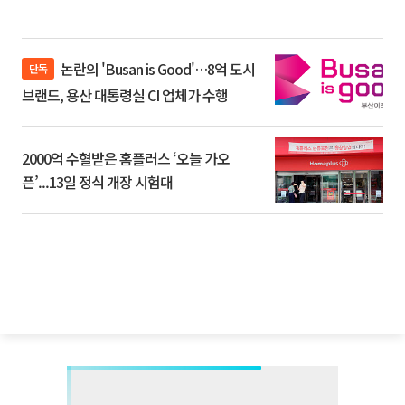
논란의 'Busan is Good'…8억 도시
단독
브랜드, 용산 대통령실 CI 업체가 수행
2000억 수혈받은 홈플러스 ‘오늘 가오
픈’...13일 정식 개장 시험대