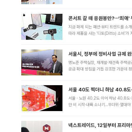
지역에 있었습니다. 7월 말에는 서풍과
콘서트 갈 때 응원봉만?⋯'최애'
지금 화제 되는 패션·뷰티 트렌드를 소개
따라 제품을 사는 '디토(Ditto) 소비
어디일까요? 아이돌 콘서트 시작을 기다
서울시, 정부에 정비사업 규제 완화
명노준 주택실장, 재개발·재건축 주택공
공급 확대 방침을 거듭 강조한 가운데 정
면 반박하고 나섰다. 명노준 서울시 주택
서울 40도 찍더니 하남 40.8도
서울ㆍ노원 40.2도 이어 하남 40.8도
안 비 시작·내륙 소나기…무더위·열대야 
에서도 40도를 웃도는 기온이 관측됐다
의 극심한
넥스트레이드, 12일부터 프리마