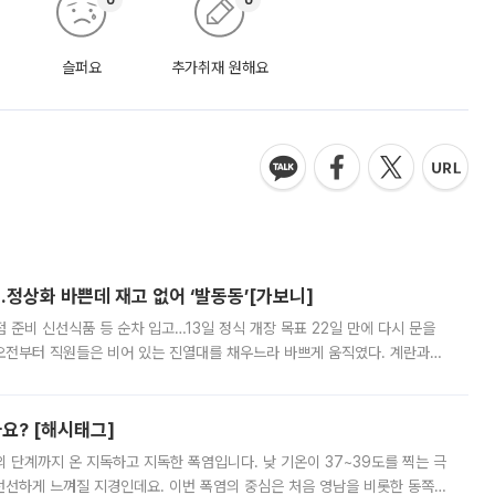
슬퍼요
추가취재 원해요
…정상화 바쁜데 재고 없어 ‘발동동’[가보니]
준비 신선식품 등 순차 입고…13일 정식 개장 목표 22일 만에 다시 문을
오전부터 직원들은 비어 있는 진열대를 채우느라 바쁘게 움직였다. 계란과
리를 잡기 시작했지만, 매장 곳곳엔 여전히 텅 빈 매대가 먼저 눈에 들어왔
까요? [해시태그]
’의 단계까지 온 지독하고 지독한 폭염입니다. 낮 기온이 37~39도를 찍는 극
 선선하게 느껴질 지경인데요. 이번 폭염의 중심은 처음 영남을 비롯한 동쪽