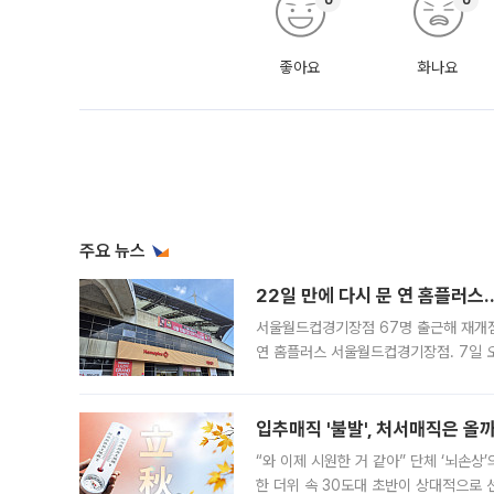
좋아요
화나요
주요 뉴스
22일 만에 다시 문 연 홈플러스
서울월드컵경기장점 67명 출근해 재개점 
연 홈플러스 서울월드컵경기장점. 7일 
우유, 과일 같은 신선식품이 차근차근 자
입추매직 '불발', 처서매직은 올
“와 이제 시원한 거 같아” 단체 ‘뇌손상
한 더위 속 30도대 초반이 상대적으로