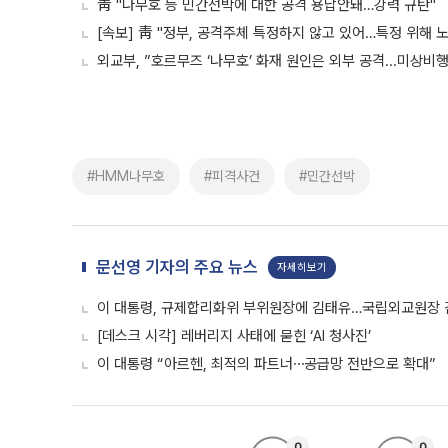
靑 "나무호 등 민간선박에 대한 공격 용납안돼…강력 규탄"
[속보] 靑 "정부, 공격주체 특정하지 않고 있어…특정 위해 노
외교부, ”호르무즈 ‘나무호’ 화재 원인은 외부 공격...미상비
#HMM나무호
#피격사건
#민간선박
문선영 기자의 주요 뉴스
자세히보기
이 대통령, 규제합리화위 부위원장에 김태유…국립외교원장
[데스크 시각] 레버리지 사태에 묻힌 ‘AI 청사진’
이 대통령 “아르헨, 최적의 파트너⋯공급망 전반으로 확대”
0
0