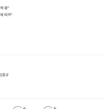
력 중"
행체 타격“
 김흥규
0
0