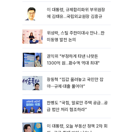
이 대통령, 규제합리화위 부위원장
에 김태유…국립외교원장 김흥규
위성락, 스틸 주한미대사 만나…한
미동맹 발전 논의
권익위 "부정하게 타낸 나랏돈
1300억 원…환수액 역대 최대"
장동혁 “집값 올려놓고 국민만 잡
아⋯규제·대출 풀어야”
한병도 “국힘, 말로만 주택 공급…공
급 법안 처리 협조하라”
이 대통령, 오늘 부동산 정책 2차 회