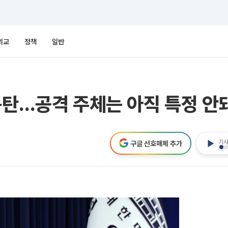
외교
정책
일반
규탄…공격 주체는 아직 특정 안
기사
구글 선호매체 추가