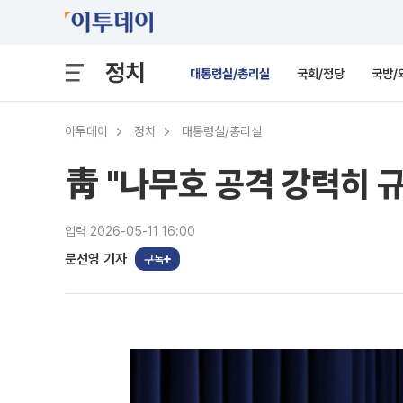
정치
대통령실/총리실
국회/정당
국방/
이투데이
정치
대통령실/총리실
靑 "나무호 공격 강력히 
입력 2026-05-11 16:00
문선영 기자
구독