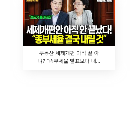
부동산 세제개편 아직 끝 아
냐? "종부세율 발표보다 내릴
것" 장기거주·양도세 전망 I 집
땅지성 I 김인만, 진미윤