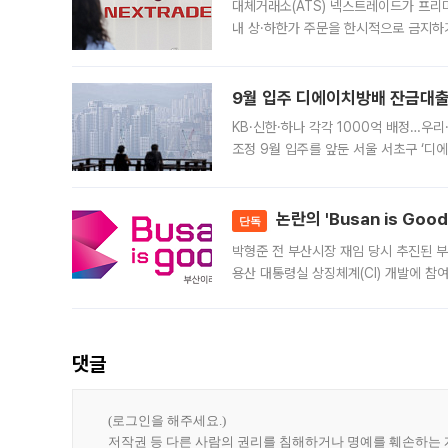
대체거래소(ATS) 넥스트레이드가 프리
내 상·하한가 주문을 한시적으로 금지하
가 체결 사례와 관련해 설명자료를 내고
9월 입주 디에이치방배 잔금대출
KB·신한·하나 각각 1000억 배정…우
조정 9월 입주를 앞둔 서울 서초구 ‘디
은행과 NH농협은행도 대출 취급을 검토
민은행
논란의 'Busan is Go
단독
박형준 전 부산시장 재임 당시 추진된 부산
용산 대통령실 상징체계(CI) 개발에 참
도시브랜드 사업이 공개 이후 시민 공감
댓글