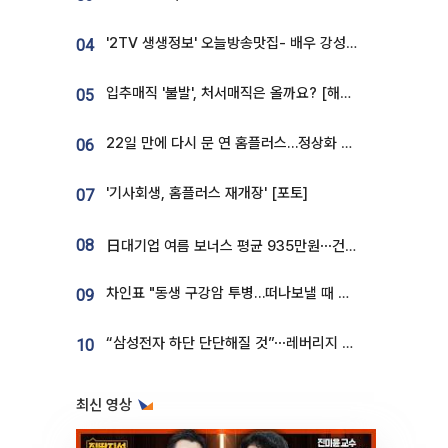
'2TV 생생정보' 오늘방송맛집- 배우 강성진 단골! 쌀국수ㆍ푸팟퐁 커리 맛집 '블○○○'
04
입추매직 '불발', 처서매직은 올까요? [해시태그]
05
22일 만에 다시 문 연 홈플러스…정상화 바쁜데 재고 없어 ‘발동동’[가보니]
06
'기사회생, 홈플러스 재개장' [포토]
07
08
日대기업 여름 보너스 평균 935만원⋯건설회사 1800만 넘어
차인표 "동생 구강암 투병…떠나보낼 때 가장 힘들었다”
09
“삼성전자 하단 단단해질 것”⋯레버리지 규제에 쏠림 완화 [찐코노미]
10
최신 영상