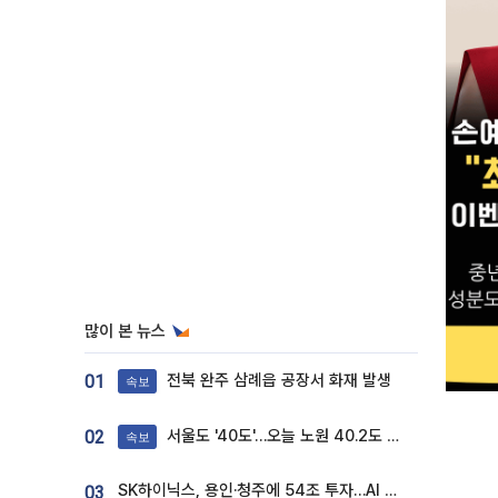
많이 본 뉴스
전북 완주 삼례읍 공장서 화재 발생
01
속보
서울도 '40도'…오늘 노원 40.2도 기록
02
속보
SK하이닉스, 용인·청주에 54조 투자…AI 메모리 생산기지 키운다
03