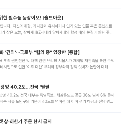
 북서풍이 산맥을 넘어 영남 쪽으로 내려오면서 뜨겁고 건조해졌는데요.
 위한 필수품 등장이오! [솔드아웃]
합니다. 자신의 취향, 가치관과 유사하거나 인기 있는 인물 혹은 콘텐츠를
'가 자리 잡은 오늘, 잘파세대(Z세대와 알파세대의 합성어)의 눈길이 쏠린 곳은
리는 공연장. 응원봉만큼이나 눈에 띄는 게 있습니다. 공연이 시작되기
 '건의'⋯국토부 "협의 중" 입장만 [종합]
급 부족 원인진단 및 대책 관련 브리핑 서울시가 재개발·재건축을 통한 주택
비사업으로 인한 '이주 대란' 우려와 정부와의 정책 엇박자 논란에 대해 정
실장은 2031년까지 31만 가구 착공 목표에 차질이 없다는 입장이나,
·광양 40.2도…전국 '펄펄'
·광양 40.2도 전국 대부분 폭염특보…체감온도도 곳곳 38도 넘어 8일 동해
지속 서울 노원구의 기온이 40도를 넘어선 데 이어 경기 하남과 전남 광양
. 전국 대부분 지역에 폭염특보가 내려진 가운데 곳곳에서 39~40도 안팎
켓 상·하한가 주문 한시 금지