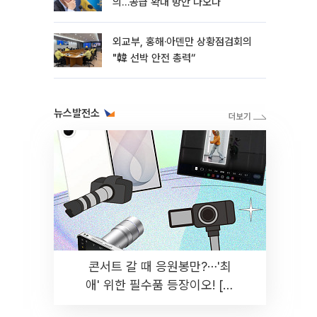
의…공급 확대 방안 나오나
외교부, 홍해·아덴만 상황점검회의
"韓 선박 안전 총력“
뉴스발전소
콘서트 갈 때 응원봉만?⋯'최
애' 위한 필수품 등장이오! [솔
드아웃]