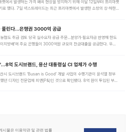
마켓에서 발생하는 가격 왜곡 현상을 방지하기 위해 이달 12일부터 프리마켓
기로 했다. 7일 넥스트레이드는 최근 프리마켓에서 발생한 소량의 상·하한
, 주문 오류로 인한 가격 급등락을 최소화하기 위한 비상 대응방안을 발표
 풀린다…은행권 3000억 공급
리·농협도 취급 검토 당국 실수요자 공급 주문…분양가·필요자금 반영해 한도
에이치방배’에 주요 은행들이 3000억원 규모의 잔금대출을 공급한다. 우리
하고 있어 향후 공급 규모가 늘어날 전망이다. 7일 금융권에 따르면 KB국
od'…8억 도시브랜드, 용산 대통령실 CI 업체가 수행
시 도시브랜드 ‘Busan is Good’ 개발 사업의 수행기관이 윤석열 정부
여했던 디자인 전문업체 피앤(P&)인 것으로 확인됐다. 8억 원이 투입된 부산
 부족과 디자인 정체성 논란에 휩싸였던 만큼, 사업 선정 과정과 결과물에