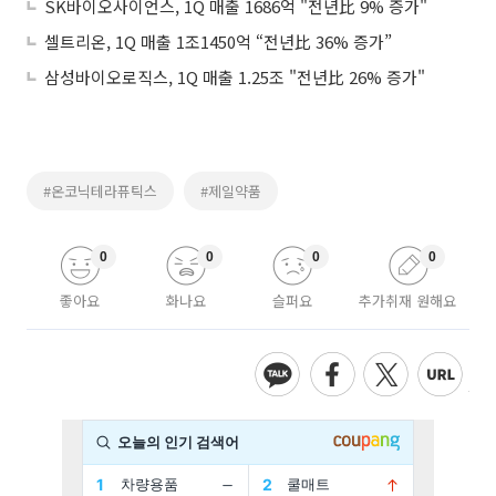
SK바이오사이언스, 1Q 매출 1686억 "전년比 9% 증가"
셀트리온, 1Q 매출 1조1450억 “전년比 36% 증가”
삼성바이오로직스, 1Q 매출 1.25조 "전년比 26% 증가"
#온코닉테라퓨틱스
#제일약품
0
0
0
0
좋아요
화나요
슬퍼요
추가취재 원해요