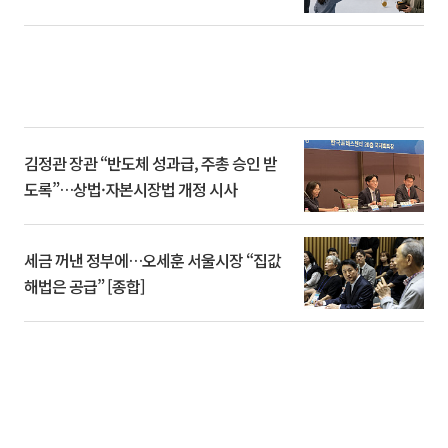
김정관 장관 “반도체 성과급, 주총 승인 받
도록”…상법·자본시장법 개정 시사
세금 꺼낸 정부에…오세훈 서울시장 “집값
해법은 공급” [종합]