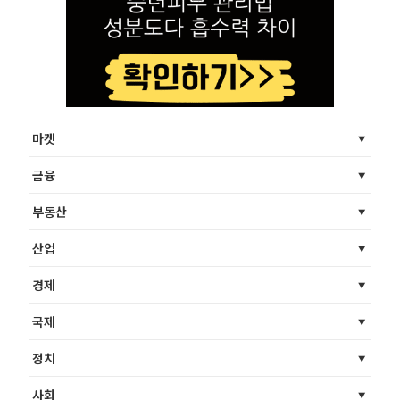
마켓
금융
부동산
산업
경제
국제
정치
사회