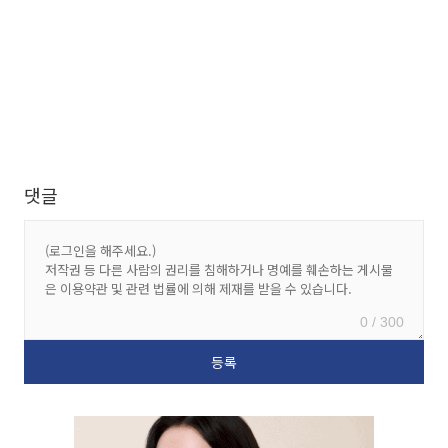
댓글
0 / 300