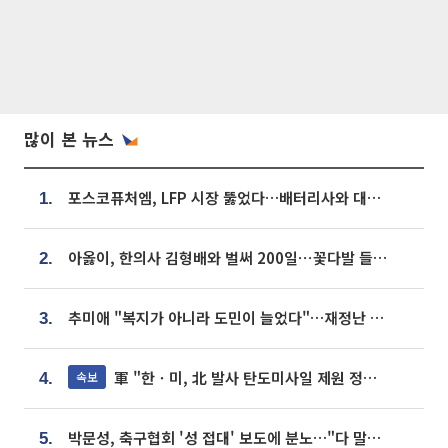
많이 본 뉴스
포스코퓨처엠, LFP 시장 뚫었다…배터리사와 대규모 장기 공급 합의
1.
아옳이, 한의사 김형배와 벌써 200일⋯꽃다발 들고 "프러포즈 아냐"
2.
추미애 "복지가 아니라 도민이 늘었다"…재정난 책임론 정면돌파
3.
軍 "한ㆍ미, 北 발사 탄도미사일 제원 정밀분석 중"
속보
4.
박문성, 축구협회 '성 접대' 보도에 분노…"다 말아먹으려고 작정했나"
5.