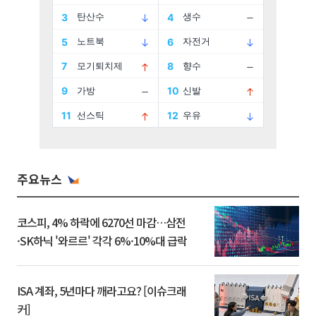
주요뉴스
코스피, 4% 하락에 6270선 마감…삼전
·SK하닉 '와르르' 각각 6%·10%대 급락
ISA 계좌, 5년마다 깨라고요? [이슈크래
커]