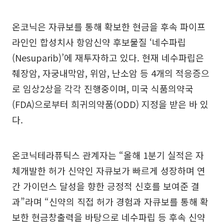
온코닉은 자큐보를 통해 확보한 현금을 후속 파이프
라인인 합성치사 항암신약 후보물질 ‘네수파립
(Nesuparib)’에 재투자하고 있다. 현재 네수파립은
췌장암, 자궁내막암, 위암, 난소암 등 4개의 적응증으
로 임상2상을 각각 진행중이며, 미국 식품의약국
(FDA)으로부터 희귀의약품(ODD) 지정을 받은 바 있
다.
온코닉테라퓨틱스 관계자는 “올해 1분기 실적은 자
체개발한 허가 신약인 자큐보가 빠르게 성장하며 연
간 가이던스 달성을 향한 긍정적 신호를 보여준 결
과”라며 “신약의 직접 허가 경험과 자큐보를 통해 확
보한 현금창출력을 바탕으로 네수파립 등 후속 신약