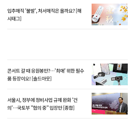
입추매직 '불발', 처서매직은 올까요? [해
시태그]
콘서트 갈 때 응원봉만?⋯'최애' 위한 필수
품 등장이오! [솔드아웃]
서울시, 정부에 정비사업 규제 완화 '건
의'⋯국토부 "협의 중" 입장만 [종합]