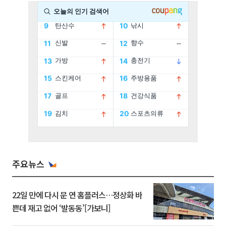
주요뉴스
22일 만에 다시 문 연 홈플러스…정상화 바
쁜데 재고 없어 ‘발동동’[가보니]