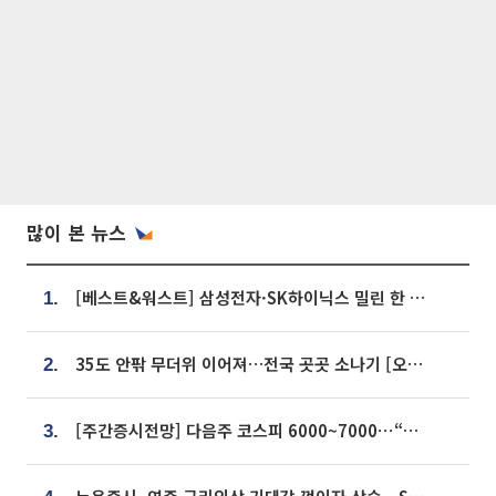
많이 본 뉴스
[베스트&워스트] 삼성전자·SK하이닉스 밀린 한 주…상상인증권은 85% 급등
1.
35도 안팎 무더위 이어져…전국 곳곳 소나기 [오늘 날씨]
2.
[주간증시전망] 다음주 코스피 6000~7000⋯“外人 수급은 정책이 변수”
3.