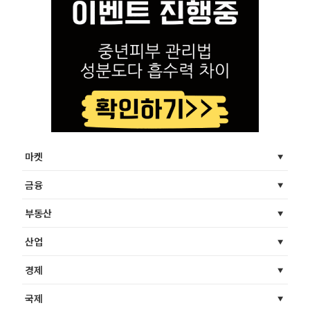
마켓
금융
부동산
산업
경제
국제