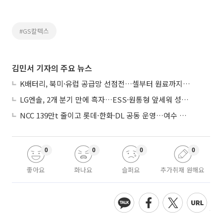
#GS칼텍스
김민서 기자의 주요 뉴스
K배터리, 북미·유럽 공급망 선점전…셀부터 원료까지 현지화
LG엔솔, 2개 분기 만에 흑자…ESS·원통형 앞세워 성장 가속
NCC 139만t 줄이고 롯데·한화·DL 공동 운영…여수 1호 본궤도
0
0
0
0
좋아요
화나요
슬퍼요
추가취재 원해요