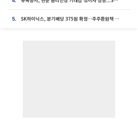
뉴욕증시, 연준 금리인상 기대감 꺾이자 상승...S&P500 사상 최고치 [종합]
4.
SK하이닉스, 분기배당 375원 확정…주주환원책 9월로 앞당겨 발표
5.