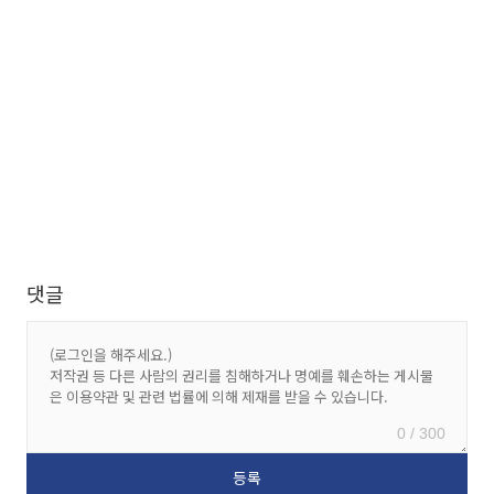
댓글
0 / 300