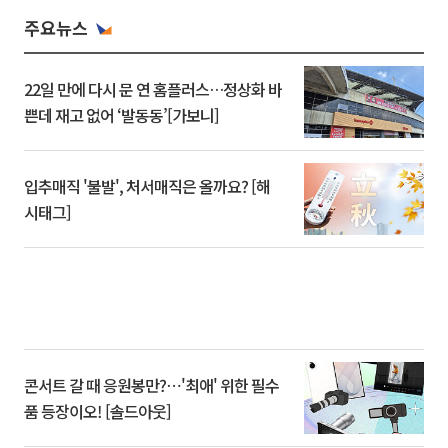
주요뉴스
22일 만에 다시 문 연 홈플러스…정상화 바
쁜데 재고 없어 ‘발동동’[가보니]
입추매직 '불발', 처서매직은 올까요? [해
시태그]
콘서트 갈 때 응원봉만?⋯'최애' 위한 필수
품 등장이오! [솔드아웃]