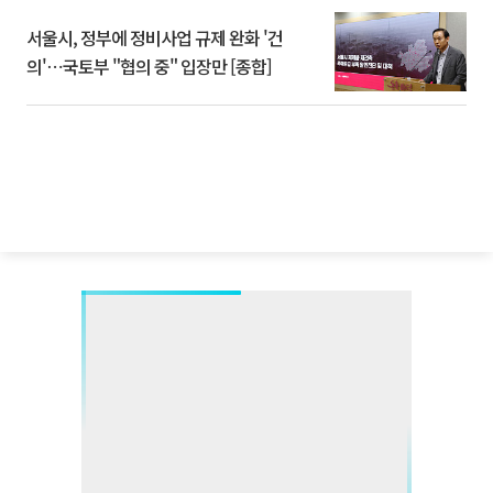
서울시, 정부에 정비사업 규제 완화 '건
의'⋯국토부 "협의 중" 입장만 [종합]