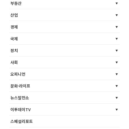
부동산
산업
경제
국제
정치
사회
오피니언
문화·라이프
뉴스발전소
이투데이TV
스페셜리포트