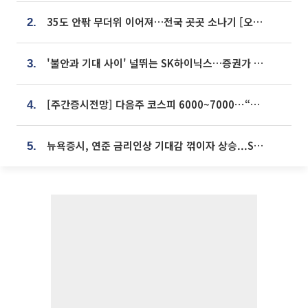
35도 안팎 무더위 이어져…전국 곳곳 소나기 [오늘 날씨]
2.
'불안과 기대 사이' 널뛰는 SK하이닉스…증권가 "HBM4·LTA 기반 펀터멘털 견고"
3.
[주간증시전망] 다음주 코스피 6000~7000⋯“外人 수급은 정책이 변수”
4.
뉴욕증시, 연준 금리인상 기대감 꺾이자 상승...S&P500 사상 최고치 [종합]
5.