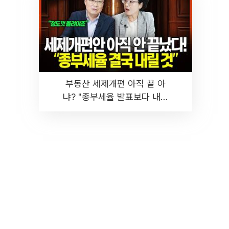
부동산 세제개편 아직 끝 아
냐? "종부세율 발표보다 내릴
것" 장기거주·양도세 전망 I 집
땅지성 I 김인만, 진미윤