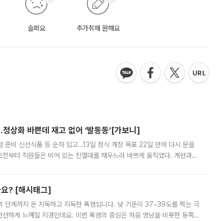
슬퍼요
추가취재 원해요
…정상화 바쁜데 재고 없어 ‘발동동’[가보니]
준비 신선식품 등 순차 입고…13일 정식 개장 목표 22일 만에 다시 문을
오전부터 직원들은 비어 있는 진열대를 채우느라 바쁘게 움직였다. 계란과
리를 잡기 시작했지만, 매장 곳곳엔 여전히 텅 빈 매대가 먼저 눈에 들어왔
까요? [해시태그]
’의 단계까지 온 지독하고 지독한 폭염입니다. 낮 기온이 37~39도를 찍는 극
 선선하게 느껴질 지경인데요. 이번 폭염의 중심은 처음 영남을 비롯한 동쪽