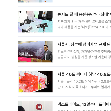
지역에 있었습니다. 7월 말에는 서풍과
콘서트 갈 때 응원봉만?⋯'최애'
지금 화제 되는 패션·뷰티 트렌드를 소개
따라 제품을 사는 '디토(Ditto) 소비
어디일까요? 아이돌 콘서트 시작을 기다
서울시, 정부에 정비사업 규제 완화
명노준 주택실장, 재개발·재건축 주택공
공급 확대 방침을 거듭 강조한 가운데 정
면 반박하고 나섰다. 명노준 서울시 주택
서울 40도 찍더니 하남 40.8도
서울ㆍ노원 40.2도 이어 하남 40.8도
안 비 시작·내륙 소나기…무더위·열대야 
에서도 40도를 웃도는 기온이 관측됐다
의 극심한
넥스트레이드, 12일부터 프리마