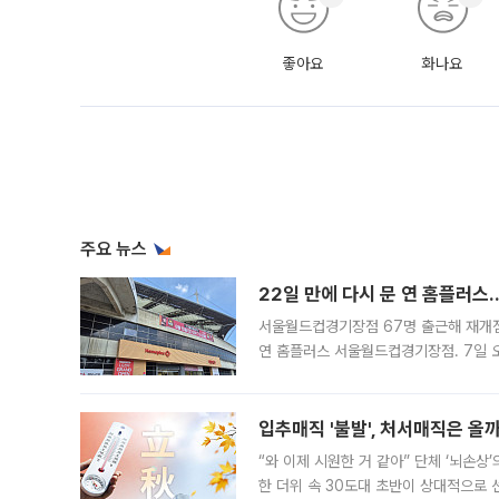
좋아요
화나요
주요 뉴스
22일 만에 다시 문 연 홈플러스
서울월드컵경기장점 67명 출근해 재개점 
연 홈플러스 서울월드컵경기장점. 7일 
우유, 과일 같은 신선식품이 차근차근 자
입추매직 '불발', 처서매직은 올
“와 이제 시원한 거 같아” 단체 ‘뇌손상
한 더위 속 30도대 초반이 상대적으로