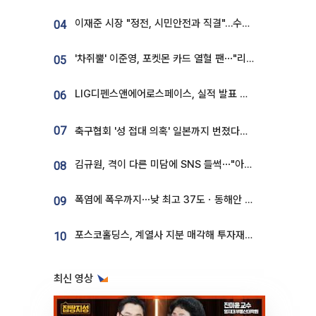
이재준 시장 "정전, 시민안전과 직결"…수원시 비상대응체계 가동
04
'차쥐뿔' 이준영, 포켓몬 카드 열혈 팬⋯"리셀러 처단할 것"
05
LIG디펜스앤에어로스페이스, 실적 발표 후 급락→반등⋯증권가 “28년까지 튼튼”
06
07
축구협회 '성 접대 의혹' 일본까지 번졌다…日 심판 실명 공개
김규원, 격이 다른 미담에 SNS 들썩⋯"아이 속옷 빨고 졸업식도 참석"
08
폭염에 폭우까지⋯낮 최고 37도ㆍ동해안 강한 비 [날씨]
09
포스코홀딩스, 계열사 지분 매각해 투자재원 2.5조 확보
10
최신 영상