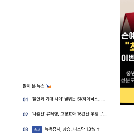
많이 본 뉴스
'불안과 기대 사이' 널뛰는 SK하이닉스…증권가 "HBM4·LTA 기반 펀터멘털 견고"
01
'나혼산' 류혜영, 고경표와 16년산 우정…"자취방서 부모님과 마주쳐"
02
뉴욕증시, 상승...나스닥 1.3% ↑
03
속보