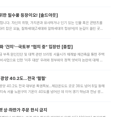
 북서풍이 산맥을 넘어 영남 쪽으로 내려오면서 뜨겁고 건조해졌는데요.
 위한 필수품 등장이오! [솔드아웃]
합니다. 자신의 취향, 가치관과 유사하거나 인기 있는 인물 혹은 콘텐츠를
'가 자리 잡은 오늘, 잘파세대(Z세대와 알파세대의 합성어)의 눈길이 쏠린 곳은
리는 공연장. 응원봉만큼이나 눈에 띄는 게 있습니다. 공연이 시작되기
 '건의'⋯국토부 "협의 중" 입장만 [종합]
급 부족 원인진단 및 대책 관련 브리핑 서울시가 재개발·재건축을 통한 주택
비사업으로 인한 '이주 대란' 우려와 정부와의 정책 엇박자 논란에 대해 정
실장은 2031년까지 31만 가구 착공 목표에 차질이 없다는 입장이나,
·광양 40.2도…전국 '펄펄'
·광양 40.2도 전국 대부분 폭염특보…체감온도도 곳곳 38도 넘어 8일 동해
지속 서울 노원구의 기온이 40도를 넘어선 데 이어 경기 하남과 전남 광양
. 전국 대부분 지역에 폭염특보가 내려진 가운데 곳곳에서 39~40도 안팎
켓 상·하한가 주문 한시 금지