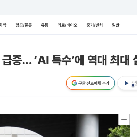
화학
항공/물류
유통
의료/바이오
중기/벤처
일반
% 급증… ‘AI 특수’에 역대 최대
기사
구글 선호매체 추가