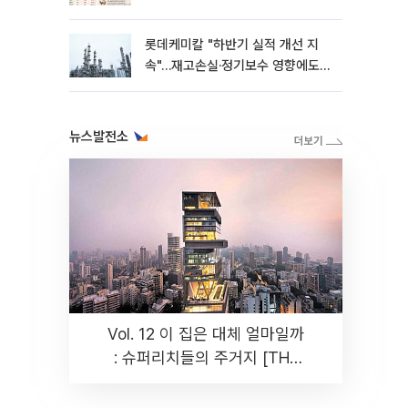
롯데케미칼 "하반기 실적 개선 지
속"…재고손실·정기보수 영향에도
흑자 유지
뉴스발전소
Vol. 12 이 집은 대체 얼마일까
: 슈퍼리치들의 주거지 [THE
RARE]