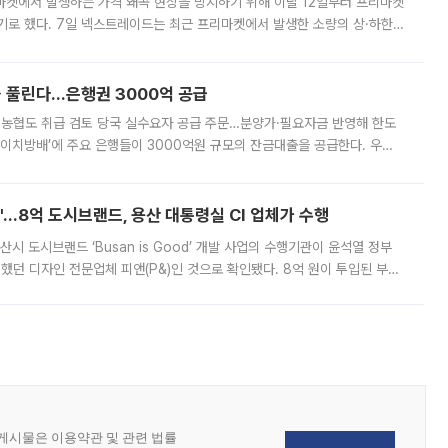
마켓에서 발생하는 가격 왜곡 현상을 방지하기 위해 이달 12일부터 프리마켓
기로 했다. 7일 넥스트레이드는 최근 프리마켓에서 발생한 소량의 상·하한
, 주문 오류로 인한 가격 급등락을 최소화하기 위한 비상 대응방안을 발표
 풀린다…은행권 3000억 공급
리·농협도 취급 검토 당국 실수요자 공급 주문…분양가·필요자금 반영해 한도
에이치방배’에 주요 은행들이 3000억원 규모의 잔금대출을 공급한다. 우리
하고 있어 향후 공급 규모가 늘어날 전망이다. 7일 금융권에 따르면 KB국
od'…8억 도시브랜드, 용산 대통령실 CI 업체가 수행
시 도시브랜드 ‘Busan is Good’ 개발 사업의 수행기관이 윤석열 정부
여했던 디자인 전문업체 피앤(P&)인 것으로 확인됐다. 8억 원이 투입된 부산
 부족과 디자인 정체성 논란에 휩싸였던 만큼, 사업 선정 과정과 결과물에