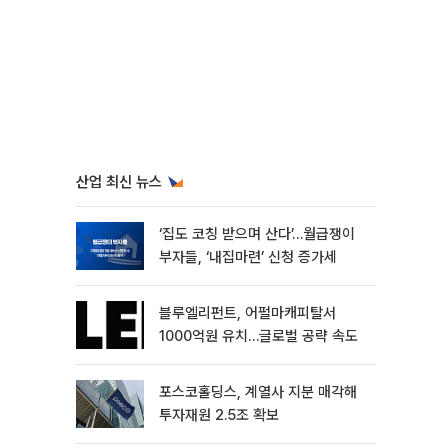
산업 최신 뉴스
‘집도 코칭 받으며 산다’…월급쟁이
부자들, ‘내집마련’ 신청 증가세
블루엘리펀트, 어펄마캐피탈서
1000억원 유치…글로벌 공략 속도
포스코홀딩스, 계열사 지분 매각해
투자재원 2.5조 확보