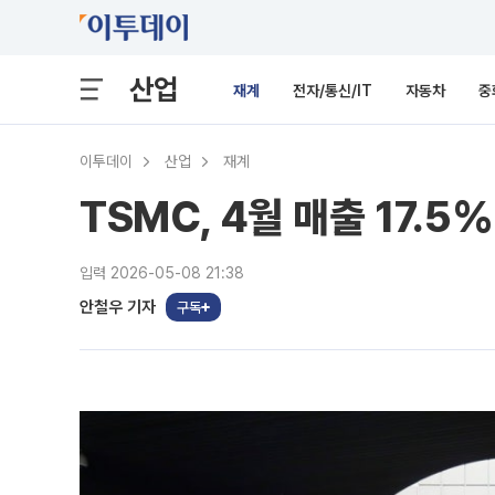
산업
재계
전자/통신/IT
자동차
중
이투데이
산업
재계
TSMC, 4월 매출 17.5
입력 2026-05-08 21:38
안철우 기자
구독