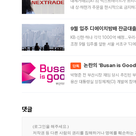
대체거래소(ATS) 넥스트레이드가 프리
내 상·하한가 주문을 한시적으로 금지하
가 체결 사례와 관련해 설명자료를 내고
9월 입주 디에이치방배 잔금대출
KB·신한·하나 각각 1000억 배정…우
조정 9월 입주를 앞둔 서울 서초구 ‘디
은행과 NH농협은행도 대출 취급을 검토
민은행
논란의 'Busan is Go
단독
박형준 전 부산시장 재임 당시 추진된 부산
용산 대통령실 상징체계(CI) 개발에 참
도시브랜드 사업이 공개 이후 시민 공감
댓글