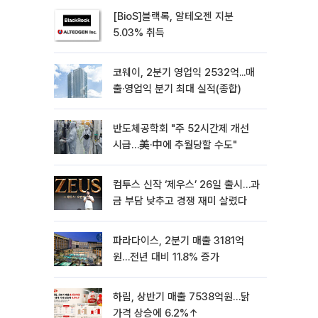
[BioS]블랙록, 알테오젠 지분
5.03% 취득
코웨이, 2분기 영업익 2532억...매
출·영업익 분기 최대 실적(종합)
반도체공학회 "주 52시간제 개선
시급…美·中에 추월당할 수도"
컴투스 신작 ‘제우스’ 26일 출시…과
금 부담 낮추고 경쟁 재미 살렸다
파라다이스, 2분기 매출 3181억
원…전년 대비 11.8% 증가
하림, 상반기 매출 7538억원…닭
가격 상승에 6.2%↑