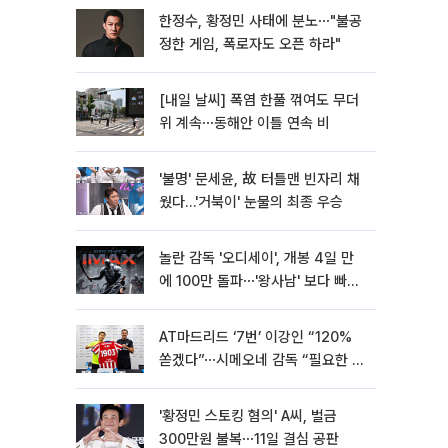
한정수, 황정민 사태에 분노⋯"불공
정한 게임, 폭로자도 오픈 하라"
[내일 날씨] 폭염 한풀 꺾여도 무더
위 계속⋯동해안 이틀 연속 비
'불명' 문세윤, 故 터틀맨 빈자리 채
웠다…'거북이' 눈물의 최종 우승
놀란 감독 '오디세이', 개봉 4일 만
에 100만 돌파⋯'왕사남' 보다 빠르
다
AT마드리드 ‘7번’ 이강인 “120%
쏟겠다”⋯시메오네 감독 “필요한 선
수”
'황정민 스토킹 혐의' A씨, 벌금
300만원 불복⋯11일 결심 공판