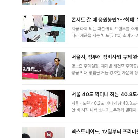
지역에 있었습니다. 7월 말에는 서풍과
콘서트 갈 때 응원봉만?⋯'최애'
지금 화제 되는 패션·뷰티 트렌드를 소개
따라 제품을 사는 '디토(Ditto) 소비
어디일까요? 아이돌 콘서트 시작을 기다
서울시, 정부에 정비사업 규제 완화
명노준 주택실장, 재개발·재건축 주택공
공급 확대 방침을 거듭 강조한 가운데 정
면 반박하고 나섰다. 명노준 서울시 주택
서울 40도 찍더니 하남 40.8도
서울ㆍ노원 40.2도 이어 하남 40.8도
안 비 시작·내륙 소나기…무더위·열대야 
에서도 40도를 웃도는 기온이 관측됐다
의 극심한
넥스트레이드, 12일부터 프리마