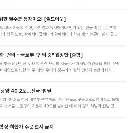
 북서풍이 산맥을 넘어 영남 쪽으로 내려오면서 뜨겁고 건조해졌는데요.
 위한 필수품 등장이오! [솔드아웃]
합니다. 자신의 취향, 가치관과 유사하거나 인기 있는 인물 혹은 콘텐츠를
'가 자리 잡은 오늘, 잘파세대(Z세대와 알파세대의 합성어)의 눈길이 쏠린 곳은
리는 공연장. 응원봉만큼이나 눈에 띄는 게 있습니다. 공연이 시작되기
 '건의'⋯국토부 "협의 중" 입장만 [종합]
급 부족 원인진단 및 대책 관련 브리핑 서울시가 재개발·재건축을 통한 주택
비사업으로 인한 '이주 대란' 우려와 정부와의 정책 엇박자 논란에 대해 정
실장은 2031년까지 31만 가구 착공 목표에 차질이 없다는 입장이나,
·광양 40.2도…전국 '펄펄'
·광양 40.2도 전국 대부분 폭염특보…체감온도도 곳곳 38도 넘어 8일 동해
지속 서울 노원구의 기온이 40도를 넘어선 데 이어 경기 하남과 전남 광양
. 전국 대부분 지역에 폭염특보가 내려진 가운데 곳곳에서 39~40도 안팎
켓 상·하한가 주문 한시 금지