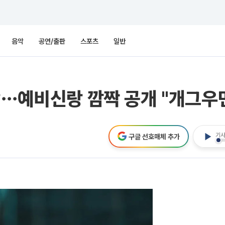
음악
공연/출판
스포츠
일반
?⋯예비신랑 깜짝 공개 "개그우
기사
구글 선호매체 추가