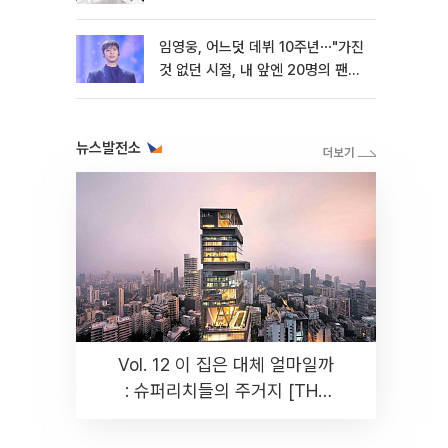
임영웅, 어느덧 데뷔 10주년⋯"가진
것 없던 시절, 내 앞엔 20명의 팬
뿐"
뉴스발전소
Vol. 12 이 집은 대체 얼마일까
: 슈퍼리치들의 주거지 [THE
RARE]