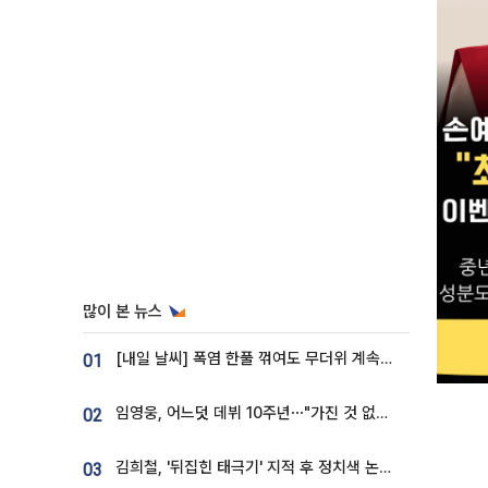
많이 본 뉴스
[내일 날씨] 폭염 한풀 꺾여도 무더위 계속⋯동해안 이틀 연속 비
01
임영웅, 어느덧 데뷔 10주년⋯"가진 것 없던 시절, 내 앞엔 20명의 팬뿐"
02
김희철, '뒤집힌 태극기' 지적 후 정치색 논란…"좌우 떠나 우리나라 국기"
03