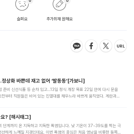
0
0
슬퍼요
추가취재 원해요
…정상화 바쁜데 재고 없어 ‘발동동’[가보니]
준비 신선식품 등 순차 입고…13일 정식 개장 목표 22일 만에 다시 문을
오전부터 직원들은 비어 있는 진열대를 채우느라 바쁘게 움직였다. 계란과
리를 잡기 시작했지만, 매장 곳곳엔 여전히 텅 빈 매대가 먼저 눈에 들어왔
까요? [해시태그]
’의 단계까지 온 지독하고 지독한 폭염입니다. 낮 기온이 37~39도를 찍는 극
 선선하게 느껴질 지경인데요. 이번 폭염의 중심은 처음 영남을 비롯한 동쪽