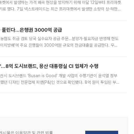
마켓에서 발생하는 가격 왜곡 현상을 방지하기 위해 이달 12일부터 프리마켓
기로 했다. 7일 넥스트레이드는 최근 프리마켓에서 발생한 소량의 상·하한
, 주문 오류로 인한 가격 급등락을 최소화하기 위한 비상 대응방안을 발표
 풀린다…은행권 3000억 공급
리·농협도 취급 검토 당국 실수요자 공급 주문…분양가·필요자금 반영해 한도
에이치방배’에 주요 은행들이 3000억원 규모의 잔금대출을 공급한다. 우리
하고 있어 향후 공급 규모가 늘어날 전망이다. 7일 금융권에 따르면 KB국
od'…8억 도시브랜드, 용산 대통령실 CI 업체가 수행
시 도시브랜드 ‘Busan is Good’ 개발 사업의 수행기관이 윤석열 정부
여했던 디자인 전문업체 피앤(P&)인 것으로 확인됐다. 8억 원이 투입된 부산
 부족과 디자인 정체성 논란에 휩싸였던 만큼, 사업 선정 과정과 결과물에