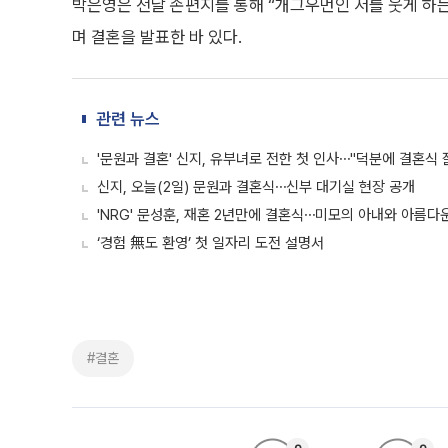
박은영은 전날 손편지를 통해 “개그우먼인 저를 웃게 하는
며 결혼을 발표한 바 있다.
관련 뉴스
'문원과 결혼' 신지, 유부녀로 전한 첫 인사⋯"덕분에 결혼식 
신지, 오늘(2일) 문원과 결혼식⋯신부 대기실 현장 공개
'NRG' 문성훈, 재혼 2년만에 결혼식⋯미모의 아내와 아름다
‘경험 無도 환영’ 첫 일자리 도전 설명서
#결혼