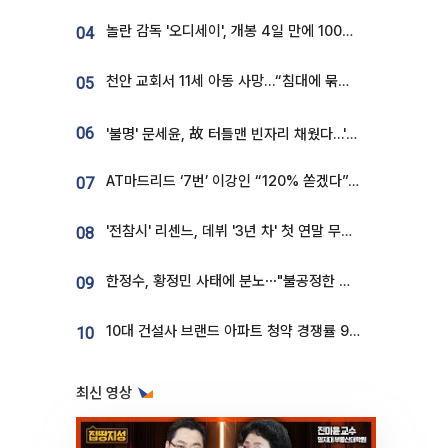
놀란 감독 '오디세이', 개봉 4일 만에 100만 돌파⋯'왕사남' 보다 빠르다
04
천안 교회서 11세 아동 사망…“침대에 묶여 있었다” 진술 확보
05
06
'불명' 문세윤, 故 터틀맨 빈자리 채웠다…'거북이' 눈물의 최종 우승
AT마드리드 ‘7번’ 이강인 “120% 쏟겠다”⋯시메오네 감독 “필요한 선수”
07
'전참시' 리센느, 데뷔 '3년 차' 첫 연말 무대 오른다⋯"그동안 섭외 안 와"
08
한정수, 황정민 사태에 분노⋯"불공정한 게임, 폭로자도 오픈 하라"
09
10대 건설사 브랜드 아파트 청약 경쟁률 9.85대 1…일반 단지의 4배
10
최신 영상