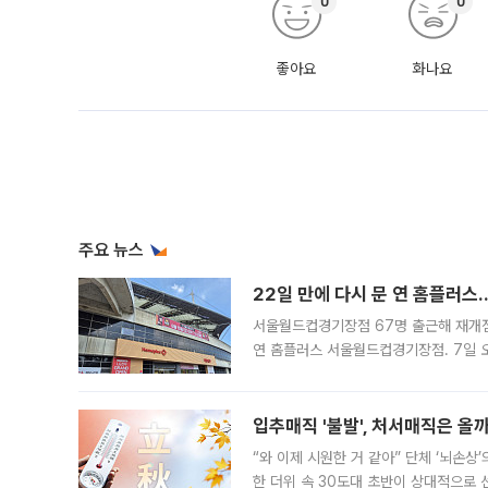
0
0
좋아요
화나요
주요 뉴스
22일 만에 다시 문 연 홈플러스
서울월드컵경기장점 67명 출근해 재개점 
연 홈플러스 서울월드컵경기장점. 7일 
우유, 과일 같은 신선식품이 차근차근 자
입추매직 '불발', 처서매직은 올
“와 이제 시원한 거 같아” 단체 ‘뇌손상
한 더위 속 30도대 초반이 상대적으로