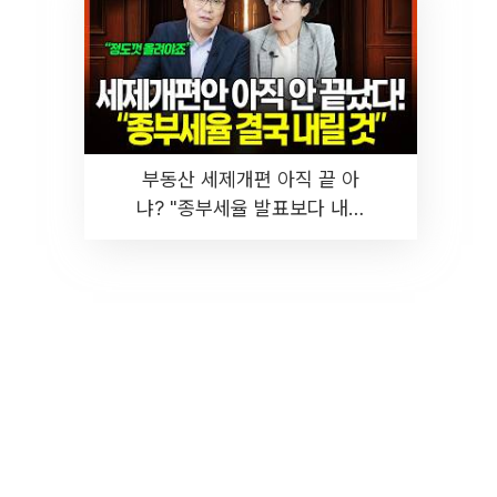
부동산 세제개편 아직 끝 아
냐? "종부세율 발표보다 내릴
것" 장기거주·양도세 전망 I 집
땅지성 I 김인만, 진미윤