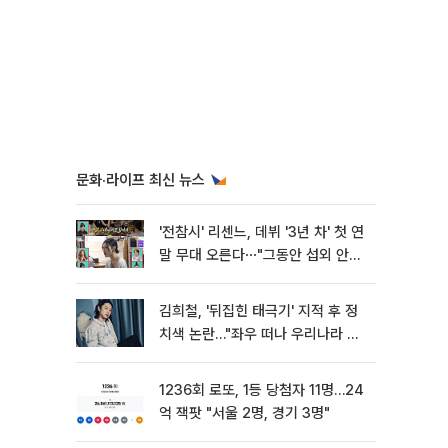
문화·라이프 최신 뉴스
'전참시' 리센느, 데뷔 '3년 차' 첫 연
말 무대 오른다⋯"그동안 섭외 안
와"
김희철, '뒤집힌 태극기' 지적 후 정
치색 논란…"좌우 떠나 우리나라 국
기"
1236회 로또, 1등 당첨자 11명…24
억 잭팟 "서울 2명, 경기 3명"