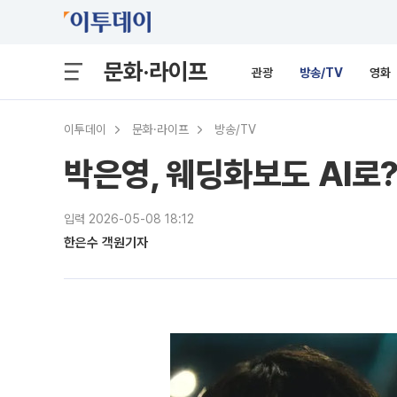
문화·라이프
관광
방송/TV
영화
이투데이
문화·라이프
방송/TV
박은영, 웨딩화보도 AI로
입력 2026-05-08 18:12
한은수 객원기자