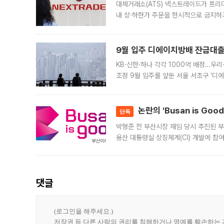
대체거래소(ATS) 넥스트레이드가 프리
내 상·하한가 주문을 한시적으로 금지하
가 체결 사례와 관련해 설명자료를 내고
9월 입주 디에이치방배 잔금대출
KB·신한·하나 각각 1000억 배정…우
조정 9월 입주를 앞둔 서울 서초구 ‘디
은행과 NH농협은행도 대출 취급을 검토
민은행
논란의 'Busan is Go
단독
박형준 전 부산시장 재임 당시 추진된 부산
용산 대통령실 상징체계(CI) 개발에 참
도시브랜드 사업이 공개 이후 시민 공감
댓글