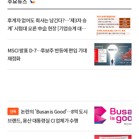
주요뉴스
후계자 없어도 회사는 남긴다?…‘제3자 승
계’ 시험대 오른 中企 현장 [기업승계 대전
환]
MSCI 발표 D-7…후보주 반등에 편입 기대
재점화
논란의 'Busan is Good'…8억 도시
단독
브랜드, 용산 대통령실 CI 업체가 수행