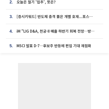
오늘은 절기 '입추', 뜻은?
2.
[증시키워드] 반도체 충격 뚫은 개별 호재...포스코퓨처엠·에코프로·한화솔루션 '눈길'
3.
iM "LIG D&A, 천궁-II 매출 하반기 회복 전망…방산 톱픽 유지"
4.
MSCI 발표 D-7…후보주 반등에 편입 기대 재점화
5.