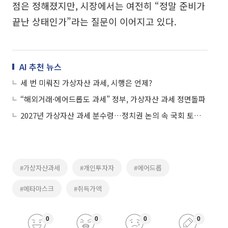
점은 정해졌지만, 시장에서는 여전히 “정말 준비가
끝난 상태인가”라는 질문이 이어지고 있다.
AI 추천 뉴스
세 번 미뤄진 가상자산 과세, 시행은 언제?
“해외거래·에어드롭도 과세” 정부, 가상자산 과세 정면돌파
2027년 가상자산 과세 분수령…정치권 논의 속 국회 토론회 개최
#가상자산과세
#개인투자자
#에어드롭
#메타마스크
#취득가액
0
0
0
0