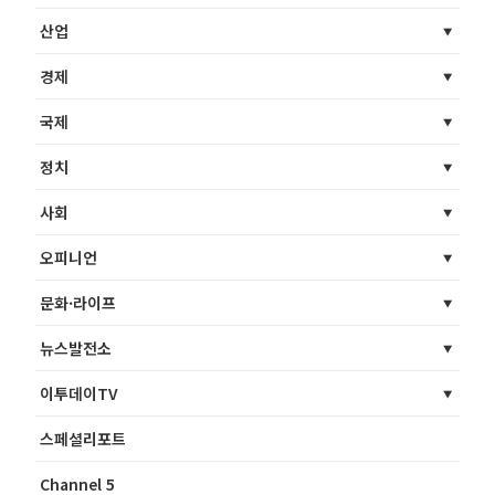
산업
경제
국제
정치
사회
오피니언
문화·라이프
뉴스발전소
이투데이TV
스페셜리포트
Channel 5