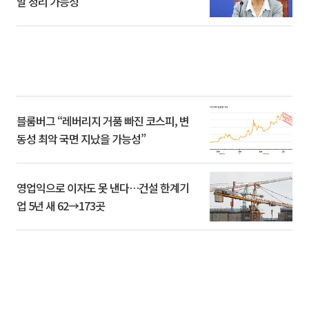
말 정리 가능성”
블룸버그 “레버리지 거품 빠진 코스피, 변
동성 최악 국면 지났을 가능성”
영업익으로 이자도 못 낸다…건설 한계기
업 5년 새 62→173곳