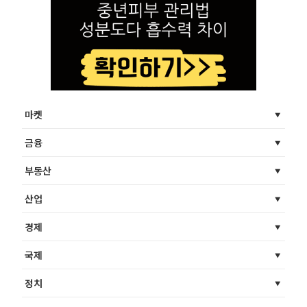
마켓
금융
부동산
산업
경제
국제
정치