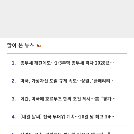
많이 본 뉴스
종부세 개편에도…1·3주택 종부세 격차 2028년부터 확대
1.
미국, 가상자산 포괄 규제 속도…상원, ‘클래리티법’ 9월 절차투표 추진
2.
이란, 미국에 호르무즈 합의 조건 제시…美 “경기 아직 안 끝나” [종합]
3.
[내일 날씨] 전국 무더위 계속…10일 낮 최고 34도 육박
4.