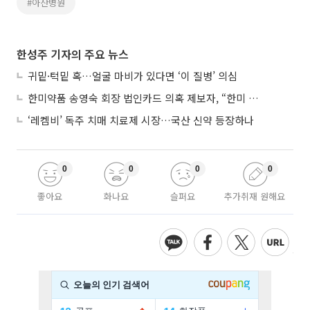
#아산병원
한성주 기자의 주요 뉴스
귀밑·턱밑 혹…얼굴 마비가 있다면 ‘이 질병’ 의심
한미약품 송영숙 회장 법인카드 의혹 제보자, “한미 잘 되기 바라는 마음”
‘레켐비’ 독주 치매 치료제 시장…국산 신약 등장하나
0
0
0
0
좋아요
화나요
슬퍼요
추가취재 원해요