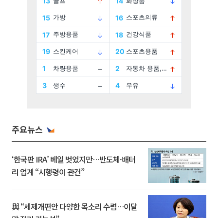
주요뉴스
‘한국판 IRA’ 베일 벗었지만…반도체·배터
리 업계 “시행령이 관건”
與 “세제개편안 다양한 목소리 수렴…이달