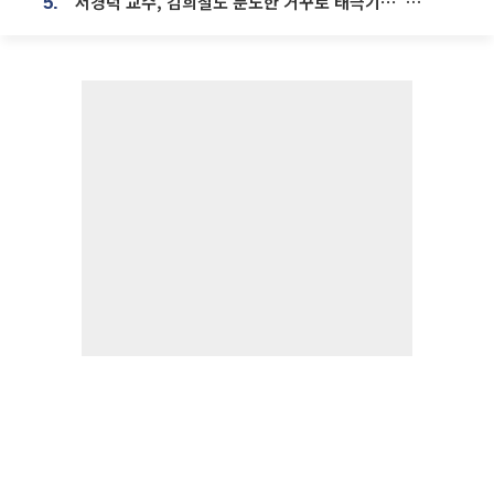
서경덕 교수, 김희철도 분노한 거꾸로 태극기⋯"엉터리는 아냐, 아쉬울 뿐"
5.