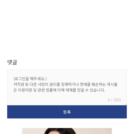
댓글
0 / 300