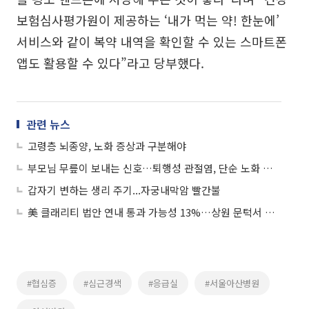
보험심사평가원이 제공하는 ‘내가 먹는 약! 한눈에’
서비스와 같이 복약 내역을 확인할 수 있는 스마트폰
앱도 활용할 수 있다”라고 당부했다.
관련 뉴스
고령층 뇌종양, 노화 증상과 구분해야
부모님 무릎이 보내는 신호…퇴행성 관절염, 단순 노화 아니다
갑자기 변하는 생리 주기...자궁내막암 빨간불
美 클래리티 법안 연내 통과 가능성 13%…상원 문턱서 제동
#협심증
#심근경색
#응급실
#서울아산병원