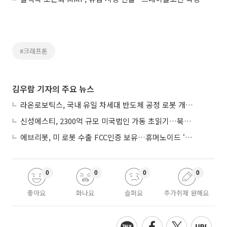
#크래프톤
김우람 기자의 주요 뉴스
라온로보틱스, 국내 유일 차세대 반도체 공정 로봇 개발 ‘고객사 테스트 진행’
신성에스티, 2300억 규모 미국법인 가동 초읽기…북미 ESS 공략 본격화
에브리봇, 미 로봇 수출 FCC인증 보유…휴머노이드 ‘AI 두뇌’ 탑재 속도
0
0
0
0
좋아요
화나요
슬퍼요
추가취재 원해요