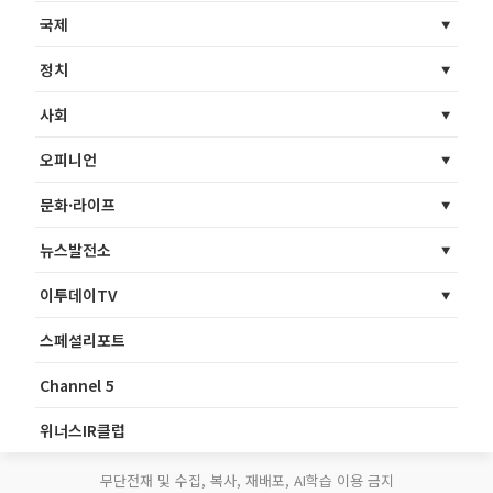
국제
정치
사회
오피니언
문화·라이프
뉴스발전소
이투데이TV
스페셜리포트
Channel 5
위너스IR클럽
무단전재 및 수집, 복사, 재배포, AI학습 이용 금지