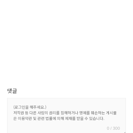
댓글
0 / 300