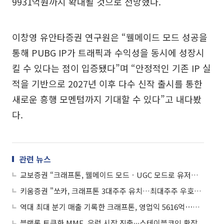
9931억원까지 확대될 것으로 전망했다.
이창영 유안타증권 연구원은 “웰메이드 모드 성공을
통해 PUBG IP가 트래픽과 수익성을 동시에 성장시
킬 수 있다는 점이 입증됐다”며 “안정적인 기존 IP 실
적을 기반으로 2027년 이후 다수 신작 출시를 통한
새로운 흥행 모멘텀까지 기대할 수 있다”고 내다봤
다.
관련 뉴스
교보증권 “크래프톤, 웰메이드 모드ㆍUGC 모드로 유저베이스 레벨업 기대”
키움증권 "쏘카, 크래프톤 3대주주 유치…최대주주 우호지분 50% 상회"
역대 최대 분기 매출 기록한 크래프톤, 영업익 5616억⋯전년 比 23%↑
블랙록 토큰화 MMF, 유럽 시장 진출∙∙∙스테이블코인 확장