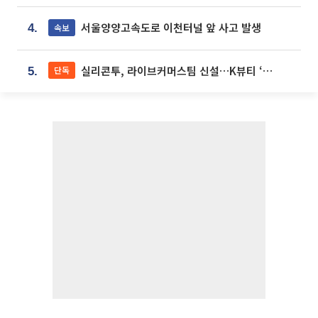
서울양양고속도로 이천터널 앞 사고 발생
속보
4.
실리콘투, 라이브커머스팀 신설…K뷰티 ‘글로벌 판매망’ 확대[K뷰티 라방戰]
단독
5.