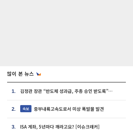
많이 본 뉴스
김정관 장관 “반도체 성과급, 주총 승인 받도록”…상법·자본시장법 개정 시사
1.
중부내륙고속도로서 미상 폭발물 발견
속보
2.
ISA 계좌, 5년마다 깨라고요? [이슈크래커]
3.