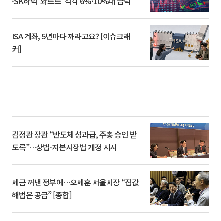
·SK하닉 '와르르' 각각 6%·10%대 급락
ISA 계좌, 5년마다 깨라고요? [이슈크래
커]
김정관 장관 “반도체 성과급, 주총 승인 받
도록”…상법·자본시장법 개정 시사
세금 꺼낸 정부에…오세훈 서울시장 “집값
해법은 공급” [종합]