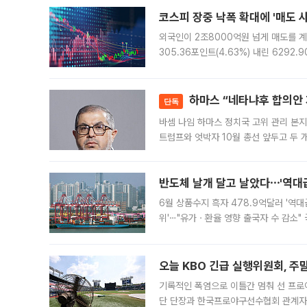
코스피 장중 낙폭 확대에 '매도 사이
외국인이 2조8000억원 넘게 매도를 계
305.36포인트(4.63%) 내린 6292
중 한때 6550.94까지 오르기도 했으나
락하면서 유가증권
하마스 “네타냐후 합의안 거
단독
바셈 나임 하마스 정치국 고위 관리 본지
트럼프와 엇박자 10월 총선 앞두고 두 
원회(BOP)와 팔레스타인 무장단체 하마
반도체 날개 달고 날았다⋯'역대급
6월 상품수지 흑자 478.9억달러 '역대
위'⋯"유가ㆍ환율 영향 출국자 수 감소" 
급 수출 호조가 매달 이어지면서 6월 
대 기
오늘 KBO 긴급 실행위원회, 주
기록적인 폭염으로 이틀간 멈춰 선 프로야
단 단장과 한국프로야구선수협회 관계자가