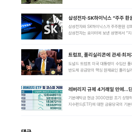
5일 “최근 전국적으로 폭염이 지속되면
KBO리그와
삼성전자·SK하이닉스 “주주 환원
삼성전자와 SK하이닉스가 주주환원 강화 방안 마련에 나설
삼성전자는 로이터에 보낸 성명에서 “지
트럼프, 폴리실리콘에 관세·최저
도널드 트럼프 미국 대통령이 수입산 
반도체 공급망의 핵심 원재료인 폴리실리
로 한국 기업에 미칠 영향에도 관심이 
레버리지 규제 4거래일 만에…단일
기본예탁금 현금 3000만원 조기 상향하
지수펀드(ETF)에 대한 금융당국의 기본
13분의 1수준으로 급감했다. 6일 한국
한 가운데