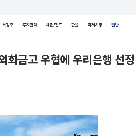
특징주
투자전략
채권/펀드
환율
국제시황
일반
 외화금고 우협에 우리은행 선정