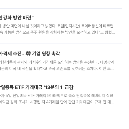
서 관람객과 선수단의 안전 위험 상황이 발생했다”며 5∼6일 예정됐던
 강화 방안 마련”
 것이라고 밝혔다. 5일(현지시간) 로이터통신에 따르면
속 가능한 방식으로 주주 환원을 강화하는 방안을 모색하고 있다”고 밝혔다.
그러면서 자세한 내용은 “조만간 공개할 예정”이라고 덧붙였다. SK하이닉스도 로이터에 전달한 성명에서 “연
가격제 추진…韓 기업 영향 촉각
폴리실리콘에 관세와 최저수입가격제를 도입하는 방안을 추진한다. 태양광과
콘의 미국 내 생산을 확대하고 중국 의존도를 낮추려는 조치다. 이번 조처
쏠리고 있다. 5일(현지시간) 블룸버그통신에 따르면 미국 행정부 내에서는
종목 ETF 거래대금 '13분의 1' 급감
자 5일 단일종목 ETF 거래액 9199억으로 축소 단일종목 레버리지 상장
예탁금 강화 조치가 시행된 지 4거래일 만에 관련 거래대금이 규제 전 대비
거래소에 따르면 전날 코스피 시장 전체 거래대금은 25조2129억원을 기록