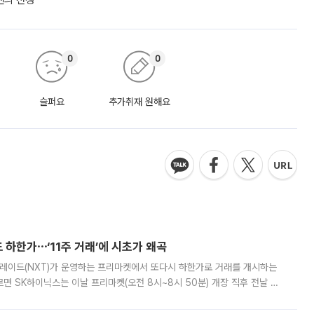
쩐의 전쟁’
0
0
슬퍼요
추가취재 원해요
 하한가⋯‘11주 거래’에 시초가 왜곡
트레이드(NXT)가 운영하는 프리마켓에서 또다시 하한가로 거래를 개시하는
면 SK하이닉스는 이날 프리마켓(오전 8시~8시 50분) 개장 직후 전날 정
000원에 거래됐다. 거래량은 11주에 불과했으나, 최초 가격 결정이 기존 정