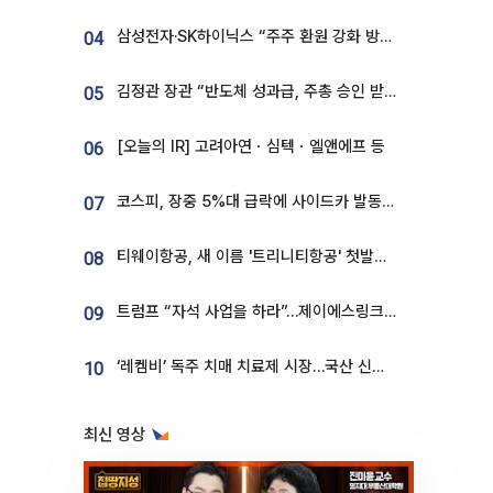
삼성전자·SK하이닉스 “주주 환원 강화 방안 마련”
04
김정관 장관 “반도체 성과급, 주총 승인 받도록”…상법·자본시장법 개정 시사
05
[오늘의 IR] 고려아연ㆍ심텍ㆍ엘앤에프 등
06
코스피, 장중 5%대 급락에 사이드카 발동…삼성·SK 동반 폭락
07
티웨이항공, 새 이름 '트리니티항공' 첫발…SSC 전략 본격화
08
트럼프 “자석 사업을 하라”…제이에스링크, 비중국 영구자석 공급망 구축 속도
09
‘레켐비’ 독주 치매 치료제 시장…국산 신약 등장하나
10
최신 영상