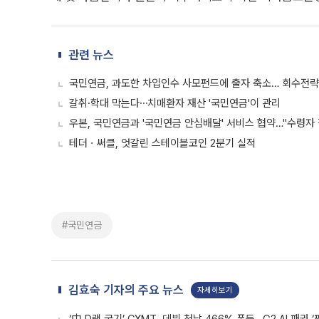
관련 뉴스
국민연금, 과도한 차입인수 사모펀드에 출자 축소… 회수전략
갈취·학대 막는다⋯치매환자 재산 '국민연금'이 관리
우본, 국민연금과 '국민연금 안심배달' 서비스 협약…"수령자 
테더ㆍ써클, 엇갈린 스테이블코인 2분기 실적
#국민연금
김효숙 기자의 주요 뉴스
자세히보기