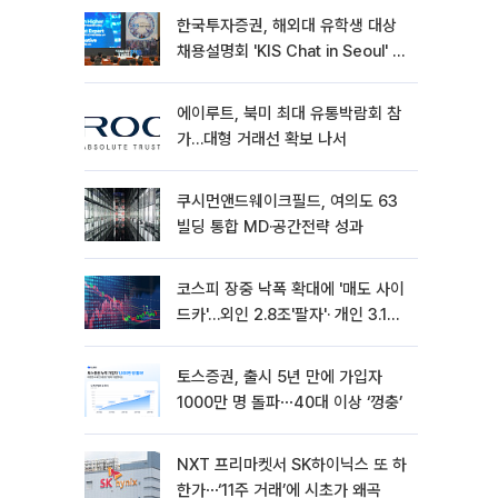
한국투자증권, 해외대 유학생 대상
채용설명회 'KIS Chat in Seoul' 개
최
에이루트, 북미 최대 유통박람회 참
가…대형 거래선 확보 나서
쿠시먼앤드웨이크필드, 여의도 63
빌딩 통합 MD·공간전략 성과
코스피 장중 낙폭 확대에 '매도 사이
드카'…외인 2.8조'팔자'· 개인 3.1조
'사자'
토스증권, 출시 5년 만에 가입자
1000만 명 돌파⋯40대 이상 ‘껑충’
NXT 프리마켓서 SK하이닉스 또 하
한가⋯‘11주 거래’에 시초가 왜곡