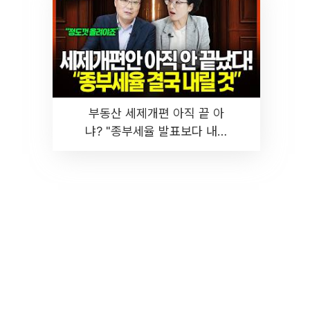
부동산 세제개편 아직 끝 아
냐? "종부세율 발표보다 내릴
것" 장기거주·양도세 전망 I 집
땅지성 I 김인만, 진미윤