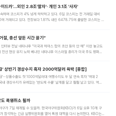
드카'…외인 2.8조'팔자'· 개인 3.1조 '사자'
속하며 코스피가 4% 넘게 하락하고 있다. 6일 코스피는 전 거래일 대비
.90에 거래되고 있다. 전장보다 1.81% 내린 6478.75에 출발한 코스피는 장
 6238.32까지 밀리기도 했다. 이날 오전 한때 코스피는 장중 5% 넘게 폭
절, 총선 앞둔 시간 끌기”
 인터뷰 전날 네타냐후 “미국과 하마스 합의 초안 동의 안 해” 이란 놓고도
개 전선 현상 유지 노력 베냐민 네타냐후 이스라엘 총리가 미국 주도 평화위
스 간 무장해제 합의안을 반대한 지 하루 만에 하마스 정치국 고위 관리
' 상반기 경상수지 흑자 2000억달러 육박 [종합]
급'⋯상품수출도 첫 1000억달러대 여행수지도 두 달 연속 흑자 '역대 2
국내 경상수지가 유례없는 '반도체 수출' 날개를 달고 훨훨 날고 있다. 역대
경상수지 뿐 아니라 상반기 경상수지 흑자도 2000억달러에 근접하며 사상 최
말도 폭염취소 될까
구가 7일 재개될 수 있을까. 한국야구위원회(KBO)가 6일 오후 10개 구
 참석하는 긴급 실행위원회를 열어 폭염 대책을 다시 논의한다. KBO는