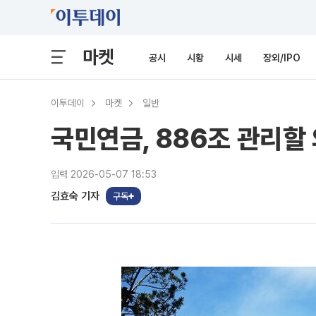
마켓
공시
시황
시세
장외/IPO
이투데이
마켓
일반
국민연금, 886조 관리할
입력 2026-05-07 18:53
김효숙 기자
구독