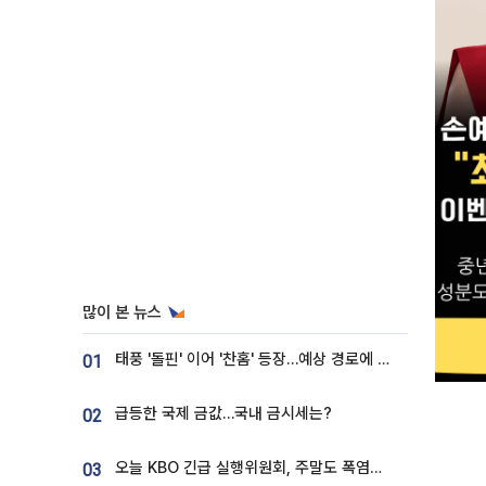
많이 본 뉴스
태풍 '돌핀' 이어 '찬홈' 등장…예상 경로에 한국 '한숨'
01
급등한 국제 금값…국내 금시세는?
02
오늘 KBO 긴급 실행위원회, 주말도 폭염취소 될까
03