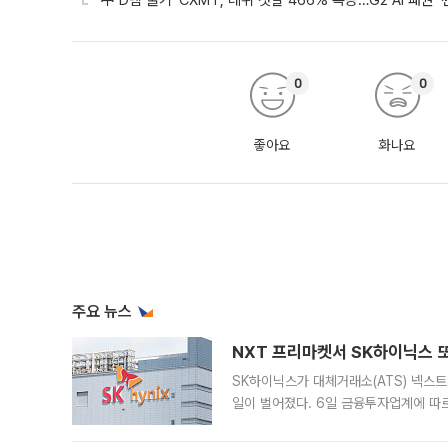
‘中 D램 굴기’ CXMT, 데뷔 첫날 466% 폭등…G2 AI 패권 ‘
0
0
좋아요
화나요
주요 뉴스
NXT 프리마켓서 SK하이닉스 또
SK하이닉스가 대체거래소(ATS) 넥스
일이 벌어졌다. 6일 금융투자업계에 따르
규장 종가보다 29.98% 내린 116만8
규시장과 달