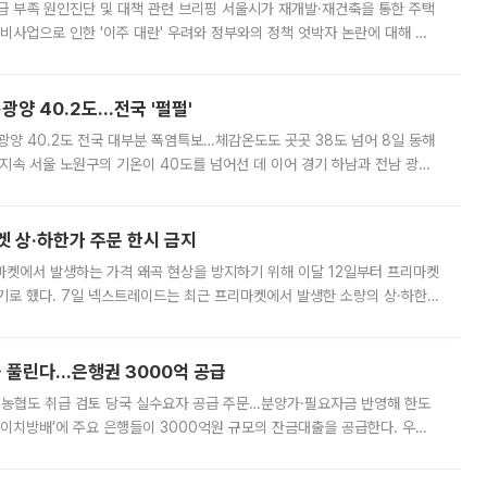
급 부족 원인진단 및 대책 관련 브리핑 서울시가 재개발·재건축을 통한 주택
비사업으로 인한 '이주 대란' 우려와 정부와의 정책 엇박자 논란에 대해 정
실장은 2031년까지 31만 가구 착공 목표에 차질이 없다는 입장이나,
·광양 40.2도…전국 '펄펄'
·광양 40.2도 전국 대부분 폭염특보…체감온도도 곳곳 38도 넘어 8일 동해
지속 서울 노원구의 기온이 40도를 넘어선 데 이어 경기 하남과 전남 광양
. 전국 대부분 지역에 폭염특보가 내려진 가운데 곳곳에서 39~40도 안팎
켓 상·하한가 주문 한시 금지
마켓에서 발생하는 가격 왜곡 현상을 방지하기 위해 이달 12일부터 프리마켓
기로 했다. 7일 넥스트레이드는 최근 프리마켓에서 발생한 소량의 상·하한
, 주문 오류로 인한 가격 급등락을 최소화하기 위한 비상 대응방안을 발표
 풀린다…은행권 3000억 공급
리·농협도 취급 검토 당국 실수요자 공급 주문…분양가·필요자금 반영해 한도
에이치방배’에 주요 은행들이 3000억원 규모의 잔금대출을 공급한다. 우리
하고 있어 향후 공급 규모가 늘어날 전망이다. 7일 금융권에 따르면 KB국