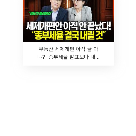
부동산 세제개편 아직 끝 아
냐? "종부세율 발표보다 내릴
것" 장기거주·양도세 전망 I 집
땅지성 I 김인만, 진미윤