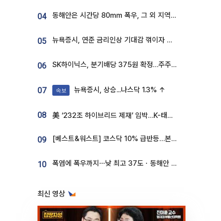
동해안은 시간당 80㎜ 폭우, 그 외 지역은 폭염…‘극과 극 날씨’
04
뉴욕증시, 연준 금리인상 기대감 꺾이자 상승...S&P500 사상 최고치 [종합]
05
SK하이닉스, 분기배당 375원 확정…주주환원책 9월로 앞당겨 발표
06
뉴욕증시, 상승...나스닥 1.3% ↑
07
속보
08
美 ‘232조 하이브리드 제재’ 임박…K-태양광, 불확실성 털고 날개 다나
[베스트&워스트] 코스닥 10% 급반등…본느, 최대주주 변경 기대에 270% 폭등
09
폭염에 폭우까지⋯낮 최고 37도ㆍ동해안 강한 비 [날씨]
10
최신 영상