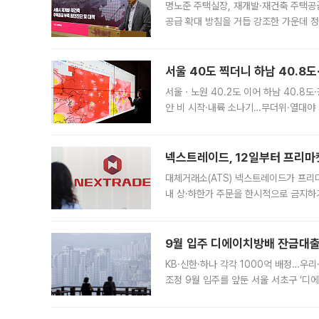
명노준 주택실장, 재개발·재건축 주택공
공급 확대 방침을 거듭 강조한 가운데 정
면 반박하고 나섰다. 명노준 서울시 주택
서울 40도 찍더니 하남 40.8도
서울ㆍ노원 40.2도 이어 하남 40.8도
안 비 시작·내륙 소나기…무더위·열대야 
에서도 40도를 웃도는 기온이 관측됐다
의 극심한
넥스트레이드, 12일부터 프리마
대체거래소(ATS) 넥스트레이드가 프리
내 상·하한가 주문을 한시적으로 금지하
가 체결 사례와 관련해 설명자료를 내고
9월 입주 디에이치방배 잔금대출
KB·신한·하나 각각 1000억 배정…우
조정 9월 입주를 앞둔 서울 서초구 ‘디
은행과 NH농협은행도 대출 취급을 검토
민은행