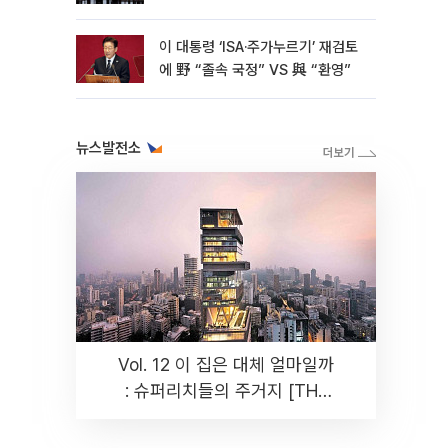
아
이 대통령 ‘ISA·주가누르기’ 재검토
에 野 “졸속 국정” VS 與 “환영”
뉴스발전소
Vol. 12 이 집은 대체 얼마일까
: 슈퍼리치들의 주거지 [THE
RARE]