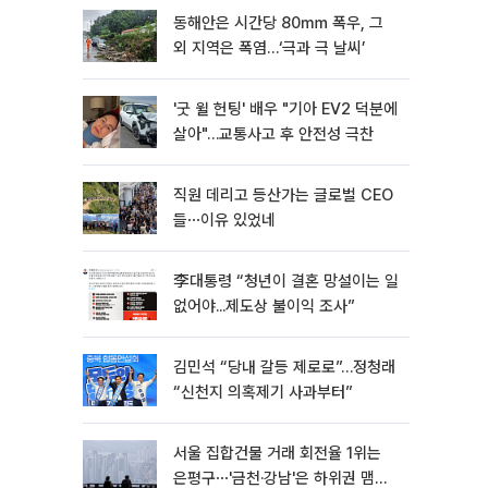
동해안은 시간당 80㎜ 폭우, 그
외 지역은 폭염…‘극과 극 날씨’
'굿 윌 헌팅' 배우 "기아 EV2 덕분에
살아"…교통사고 후 안전성 극찬
직원 데리고 등산가는 글로벌 CEO
들⋯이유 있었네
李대통령 “청년이 결혼 망설이는 일
없어야...제도상 불이익 조사”
김민석 “당내 갈등 제로로”…정청래
“신천지 의혹제기 사과부터”
서울 집합건물 거래 회전율 1위는
은평구⋯'금천·강남'은 하위권 맴돌