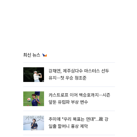
최신 뉴스
강채연, 제주삼다수 마스터스 선두
유지⋯첫 우승 정조준
카스트로프 이어 백승호까지⋯시즌
앞둔 유럽파 부상 변수
추미애 "우리 목표는 연대"…故 강
일출 할머니 흉상 제막