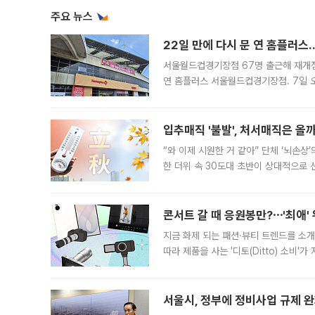
주요 뉴스
22일 만에 다시 문 연 홈플러스
서울월드컵경기장점 67명 출근해 재개점 
연 홈플러스 서울월드컵경기장점. 7일 
우유, 과일 같은 신선식품이 차근차근 자
입추매직 '불발', 처서매직은 올
“와 이제 시원한 거 같아” 단체 ‘뇌손상
한 더위 속 30도대 초반이 상대적으로
지역에 있었습니다. 7월 말에는 서풍과
콘서트 갈 때 응원봉만?⋯'최애'
지금 화제 되는 패션·뷰티 트렌드를 소개
따라 제품을 사는 '디토(Ditto) 소비
어디일까요? 아이돌 콘서트 시작을 기다
서울시, 정부에 정비사업 규제 완화