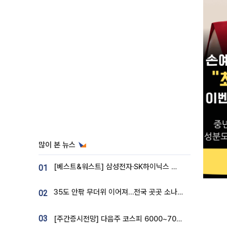
많이 본 뉴스
[베스트&워스트] 삼성전자·SK하이닉스 밀린 한 주…상상인증권은 85% 급등
01
35도 안팎 무더위 이어져…전국 곳곳 소나기 [오늘 날씨]
02
03
[주간증시전망] 다음주 코스피 6000~7000⋯“外人 수급은 정책이 변수”