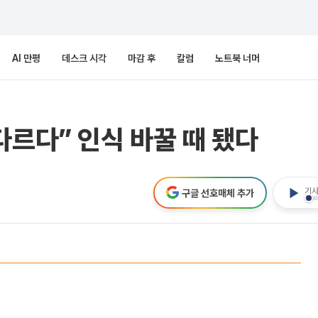
AI 만평
데스크 시각
마감 후
칼럼
노트북 너머
다르다” 인식 바꿀 때 됐다
기사
구글 선호매체 추가