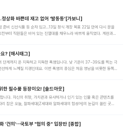
…정상화 바쁜데 재고 없어 ‘발동동’[가보니]
준비 신선식품 등 순차 입고…13일 정식 개장 목표 22일 만에 다시 문을
오전부터 직원들은 비어 있는 진열대를 채우느라 바쁘게 움직였다. 계란과
리를 잡기 시작했지만, 매장 곳곳엔 여전히 텅 빈 매대가 먼저 눈에 들어왔
까요? [해시태그]
’의 단계까지 온 지독하고 지독한 폭염입니다. 낮 기온이 37~39도를 찍는 극
 선선하게 느껴질 지경인데요. 이번 폭염의 중심은 처음 영남을 비롯한 동쪽
 북서풍이 산맥을 넘어 영남 쪽으로 내려오면서 뜨겁고 건조해졌는데요.
 위한 필수품 등장이오! [솔드아웃]
합니다. 자신의 취향, 가치관과 유사하거나 인기 있는 인물 혹은 콘텐츠를
'가 자리 잡은 오늘, 잘파세대(Z세대와 알파세대의 합성어)의 눈길이 쏠린 곳은
리는 공연장. 응원봉만큼이나 눈에 띄는 게 있습니다. 공연이 시작되기
 '건의'⋯국토부 "협의 중" 입장만 [종합]