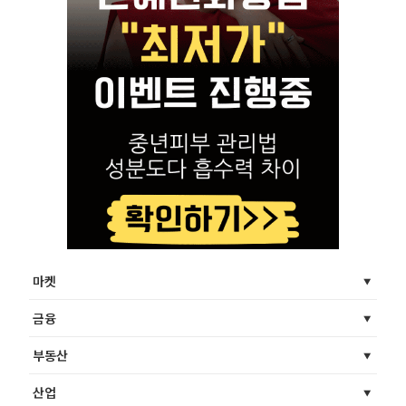
마켓
금융
부동산
산업