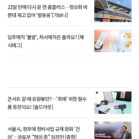
22일 만에 다시 문 연 홈플러스…정상화 바
쁜데 재고 없어 ‘발동동’[가보니]
입추매직 '불발', 처서매직은 올까요? [해
시태그]
콘서트 갈 때 응원봉만?⋯'최애' 위한 필수
품 등장이오! [솔드아웃]
서울시, 정부에 정비사업 규제 완화 '건
의'⋯국토부 "협의 중" 입장만 [종합]