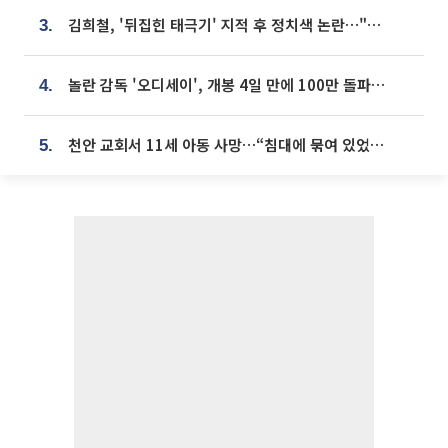
김희철, '뒤집힌 태극기' 지적 후 정치색 논란…"좌우 떠나 우리나라 국기"
3.
놀란 감독 '오디세이', 개봉 4일 만에 100만 돌파⋯'왕사남' 보다 빠르다
4.
천안 교회서 11세 아동 사망…“침대에 묶여 있었다” 진술 확보
5.