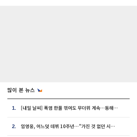
많이 본 뉴스
[내일 날씨] 폭염 한풀 꺾여도 무더위 계속⋯동해안 이틀 연속 비
1.
임영웅, 어느덧 데뷔 10주년⋯"가진 것 없던 시절, 내 앞엔 20명의 팬뿐"
2.