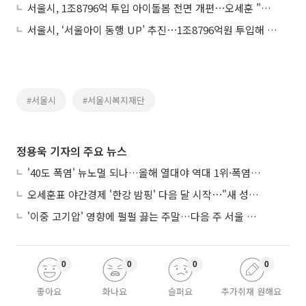
서울시, 1조8796억 투입 아이돌봄 전면 개편⋯오세훈 "선심성 정책 아니야"
서울시, ‘서울아이 동행 UP’ 추진⋯1조8796억원 투입해 ‘아이돌봄’ 확대
#서울시
#서울시복지재단
정용욱 기자의 주요 뉴스
'40도 폭염' 뉴노멀 되나…올해 열대야 역대 1위·폭염일수 평년 3배 넘어
오세훈표 야간경제 '한강 밤핑' 다음 달 시작⋯"새 성장동력 만들 것"
'이중 고기압' 영향에 펄펄 끓는 주말…다음 주 서울 포함 서쪽이 더 덥다
0
0
0
0
좋아요
화나요
슬퍼요
추가취재 원해요