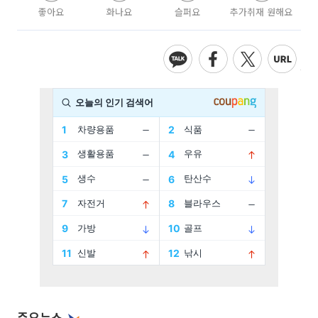
좋아요
화나요
슬퍼요
추가취재 원해요
주요뉴스