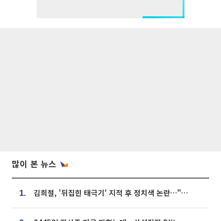
많이 본 뉴스
김희철, '뒤집힌 태극기' 지적 후 정치색 논란…"좌우 떠나 우리나라 국기"
1.