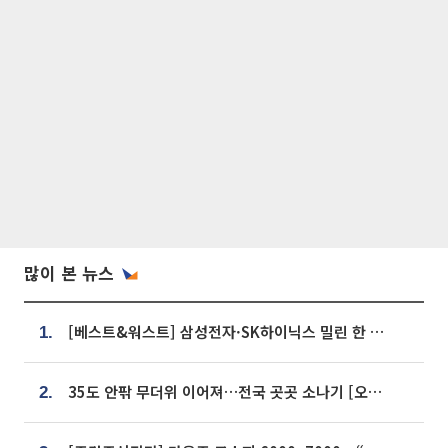
많이 본 뉴스
[베스트&워스트] 삼성전자·SK하이닉스 밀린 한 주…상상인증권은 85% 급등
1.
35도 안팎 무더위 이어져…전국 곳곳 소나기 [오늘 날씨]
2.