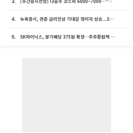
[주간증시전망] 다음주 코스피 6000~7000⋯“外人 수급은 정책이 변수”
3.
뉴욕증시, 연준 금리인상 기대감 꺾이자 상승...S&P500 사상 최고치 [종합]
4.
SK하이닉스, 분기배당 375원 확정…주주환원책 9월로 앞당겨 발표
5.