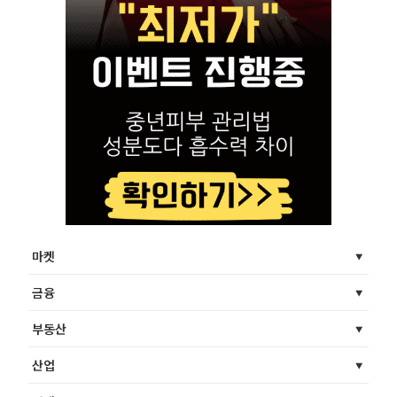
마켓
금융
부동산
산업