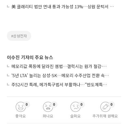
美 클래리티 법안 연내 통과 가능성 13%…상원 문턱서 제동
#삼성전자
이수진 기자의 주요 뉴스
메모리값 폭등에 달라진 셈법…갤럭시는 원가 절감·아이폰은 서비스 확대
‘5년 LTA’ 늘리는 삼성·SK…메모리 수주산업 전환 속 다른 셈법
주52시간 특례, 메가특구법서 부활하나…“반도체특별법 담겨야”
0
0
0
0
좋아요
화나요
슬퍼요
추가취재 원해요