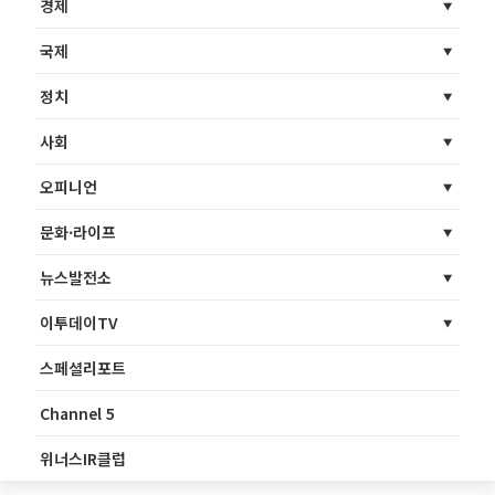
경제
국제
정치
사회
오피니언
문화·라이프
뉴스발전소
이투데이TV
스페셜리포트
Channel 5
위너스IR클럽