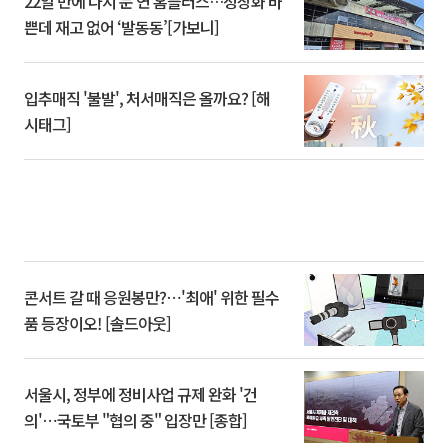
22일 만에 다시 문 연 홈플러스…정상화 바
쁜데 재고 없어 ‘발동동’[가보니]
입추매직 '불발', 처서매직은 올까요? [해
시태그]
콘서트 갈 때 응원봉만?⋯'최애' 위한 필수
품 등장이오! [솔드아웃]
서울시, 정부에 정비사업 규제 완화 '건
의'⋯국토부 "협의 중" 입장만 [종합]