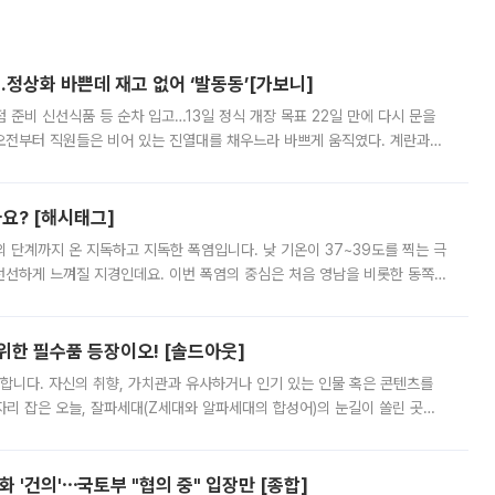
…정상화 바쁜데 재고 없어 ‘발동동’[가보니]
준비 신선식품 등 순차 입고…13일 정식 개장 목표 22일 만에 다시 문을
오전부터 직원들은 비어 있는 진열대를 채우느라 바쁘게 움직였다. 계란과
리를 잡기 시작했지만, 매장 곳곳엔 여전히 텅 빈 매대가 먼저 눈에 들어왔
까요? [해시태그]
’의 단계까지 온 지독하고 지독한 폭염입니다. 낮 기온이 37~39도를 찍는 극
 선선하게 느껴질 지경인데요. 이번 폭염의 중심은 처음 영남을 비롯한 동쪽
 북서풍이 산맥을 넘어 영남 쪽으로 내려오면서 뜨겁고 건조해졌는데요.
 위한 필수품 등장이오! [솔드아웃]
합니다. 자신의 취향, 가치관과 유사하거나 인기 있는 인물 혹은 콘텐츠를
'가 자리 잡은 오늘, 잘파세대(Z세대와 알파세대의 합성어)의 눈길이 쏠린 곳은
리는 공연장. 응원봉만큼이나 눈에 띄는 게 있습니다. 공연이 시작되기
 '건의'⋯국토부 "협의 중" 입장만 [종합]