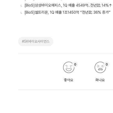
[BioS]삼성바이오에피스, 1Q 매출 4549억..전년比 14%↑
[BioS]셀트리온, 1Q 매출 1조1450억 “전년比 36% 증가”
#SK바이오사이언스
0
0
좋아요
화나요