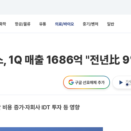
화학
항공/물류
유통
의료/바이오
중기/벤처
일반
, 1Q 매출 1686억 "전년比 
기사
구글 선호매체 추가
 비용 증가·자회사 IDT 투자 등 영향