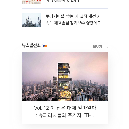
가격 상승에 6.2%↑
롯데케미칼 "하반기 실적 개선 지
속"…재고손실·정기보수 영향에도
흑자 유지
뉴스발전소
Vol. 12 이 집은 대체 얼마일까
: 슈퍼리치들의 주거지 [THE
RARE]