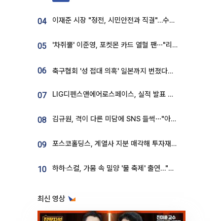
이재준 시장 "정전, 시민안전과 직결"…수원시 비상대응체계 가동
04
'차쥐뿔' 이준영, 포켓몬 카드 열혈 팬⋯"리셀러 처단할 것"
05
06
축구협회 '성 접대 의혹' 일본까지 번졌다…日 심판 실명 공개
LIG디펜스앤에어로스페이스, 실적 발표 후 급락→반등⋯증권가 “28년까지 튼튼”
07
김규원, 격이 다른 미담에 SNS 들썩⋯"아이 속옷 빨고 졸업식도 참석"
08
포스코홀딩스, 계열사 지분 매각해 투자재원 2.5조 확보
09
하하·스컬, 가뭄 속 밀양 '물 축제' 출연…"출연료 전액 기부"
10
최신 영상