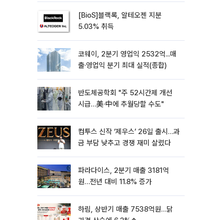
[BioS]블랙록, 알테오젠 지분
5.03% 취득
코웨이, 2분기 영업익 2532억...매
출·영업익 분기 최대 실적(종합)
반도체공학회 "주 52시간제 개선
시급…美·中에 추월당할 수도"
컴투스 신작 ‘제우스’ 26일 출시…과
금 부담 낮추고 경쟁 재미 살렸다
파라다이스, 2분기 매출 3181억
원…전년 대비 11.8% 증가
하림, 상반기 매출 7538억원…닭