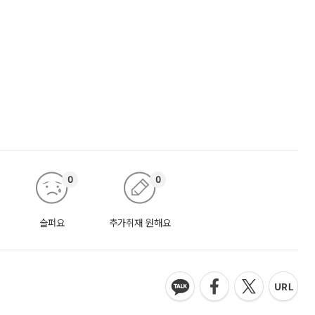
0
0
슬퍼요
추가취재 원해요