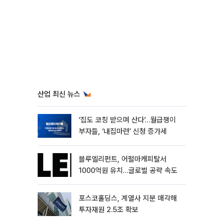
산업 최신 뉴스
‘집도 코칭 받으며 산다’…월급쟁이
부자들, ‘내집마련’ 신청 증가세
블루엘리펀트, 어펄마캐피탈서
1000억원 유치…글로벌 공략 속도
포스코홀딩스, 계열사 지분 매각해
투자재원 2.5조 확보