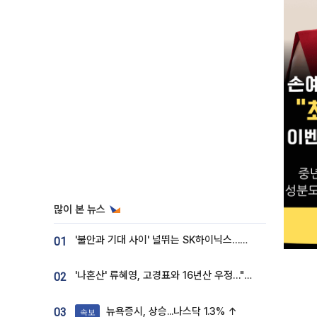
많이 본 뉴스
'불안과 기대 사이' 널뛰는 SK하이닉스…증권가 "HBM4·LTA 기반 펀터멘털 견고"
01
'나혼산' 류혜영, 고경표와 16년산 우정…"자취방서 부모님과 마주쳐"
02
뉴욕증시, 상승...나스닥 1.3% ↑
03
속보