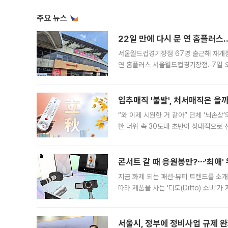
주요 뉴스
22일 만에 다시 문 연 홈플러스
서울월드컵경기장점 67명 출근해 재개점 
연 홈플러스 서울월드컵경기장점. 7일 
우유, 과일 같은 신선식품이 차근차근 자
입추매직 '불발', 처서매직은 올
“와 이제 시원한 거 같아” 단체 ‘뇌손상
한 더위 속 30도대 초반이 상대적으로
지역에 있었습니다. 7월 말에는 서풍과
콘서트 갈 때 응원봉만?⋯'최애'
지금 화제 되는 패션·뷰티 트렌드를 소개
따라 제품을 사는 '디토(Ditto) 소비
어디일까요? 아이돌 콘서트 시작을 기다
서울시, 정부에 정비사업 규제 완화