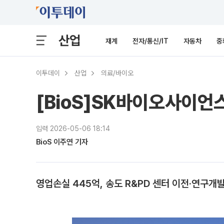
산업
재계
전자/통신/IT
자동차
중
이투데이
산업
의료/바이오
[BioS]SK바이오사이언스
입력 2026-05-06 18:14
BioS 이주연 기자
영업손실 445억, 송도 R&PD 센터 이전·연구개발