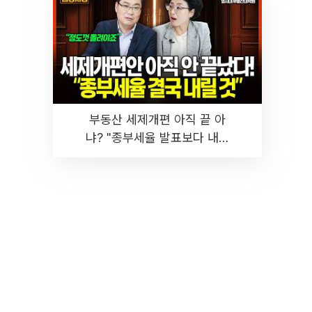
부동산 세제개편 아직 끝 아
냐? "종부세율 발표보다 내릴
것" 장기거주·양도세 전망 I 집
땅지성 I 김인만, 진미윤