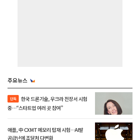
주요뉴스
한국 드론기술, 우크라 전장서 시험
단독
중…“스타트업 여러 곳 참여”
애플, 中 CXMT 메모리 탑재 시험…AI발
공급난에 조달처 다변화