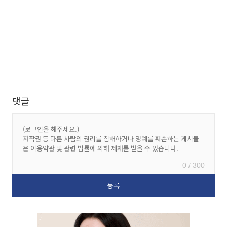
댓글
0 / 300