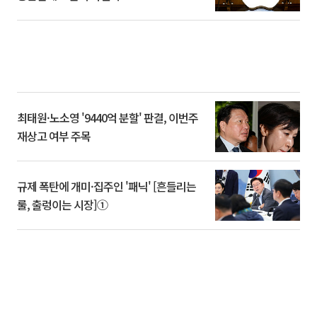
최태원·노소영 '9440억 분할' 판결, 이번주
재상고 여부 주목
규제 폭탄에 개미·집주인 '패닉' [흔들리는
룰, 출렁이는 시장]①