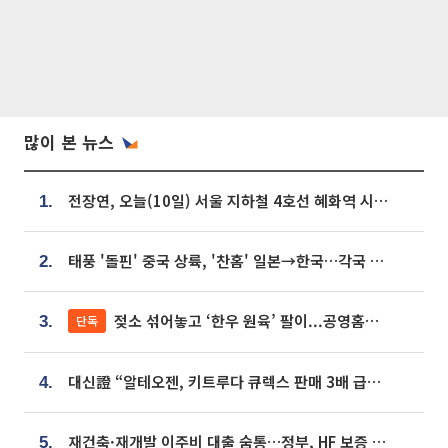
많이 본 뉴스
전장연, 오늘(10일) 서울 지하철 4호선 혜화역 시위…1호선 용산역 무정차
1.
태풍 '돌핀' 중국 상륙, '찬홈' 일본→한국…각국 기상청 예상 경로는?
2.
젖소 섞어놓고 ‘한우 원육’ 팔이...공영홈쇼핑 표기·검증 구멍
단독
3.
대신證 “알테오젠, 키트루다 큐렉스 판매 3배 급증…목표가 41만원 상향”
4.
재건축·재개발 이주비 대출 숨통…정부, HF 보증 신설 추진
5.