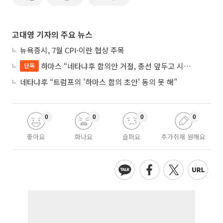
고대영 기자의 주요 뉴스
뉴욕증시, 7월 CPI·이란 협상 주목
하마스 “네타냐후 합의안 거절, 총선 앞두고 시간 끌기”
단독
네타냐후 “트럼프의 '하마스 합의 초안' 동의 못 해”
0
0
0
0
좋아요
화나요
슬퍼요
추가취재 원해요