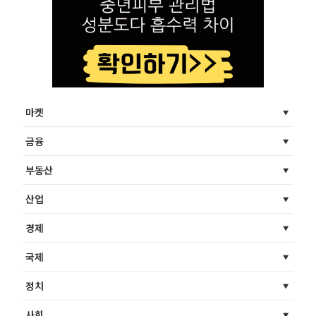
마켓
금융
부동산
산업
경제
국제
정치
사회