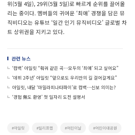
위(5월 4일), 29위(5월 5일)로 빠르게 순위를 끌어올
리는 중이다. 멤버들의 귀여운 ‘최애’ 경쟁을 담은 뮤
직비디오는 유튜브 ‘일간 인기 뮤직비디오’ 글로벌 차
트 상위권을 지키고 있다.
관련 뉴스
‘컴백’ 아일릿 “훠궈 같은 곡⋯모두의 ‘최애’ 되고 싶어요”
‘데뷔 2주년’ 아일릿 “앞으로도 우리만의 길 걸어갈게요”
아일릿, 내달 ‘마밀라피나타파이’로 컴백⋯신보 의미는?
‘경험 無도 환영’ 첫 일자리 도전 설명서
#아일릿
#빌리프랩
#어린이날
#어린이대공원