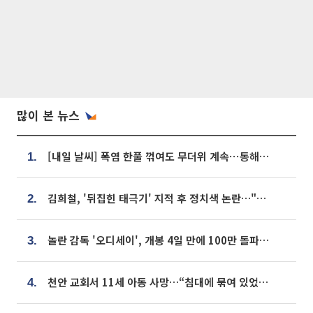
많이 본 뉴스
[내일 날씨] 폭염 한풀 꺾여도 무더위 계속⋯동해안 이틀 연속 비
1.
김희철, '뒤집힌 태극기' 지적 후 정치색 논란…"좌우 떠나 우리나라 국기"
2.
놀란 감독 '오디세이', 개봉 4일 만에 100만 돌파⋯'왕사남' 보다 빠르다
3.
천안 교회서 11세 아동 사망…“침대에 묶여 있었다” 진술 확보
4.