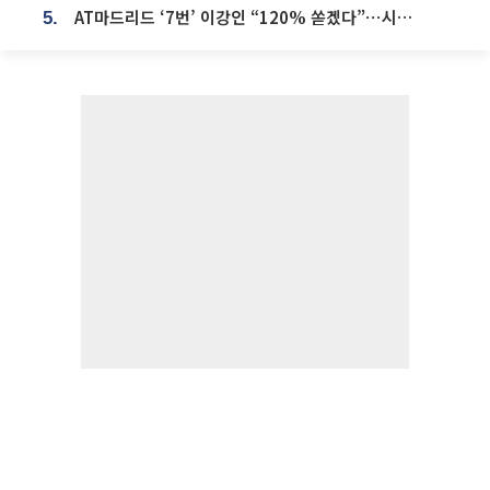
AT마드리드 ‘7번’ 이강인 “120% 쏟겠다”⋯시메오네 감독 “필요한 선수”
5.