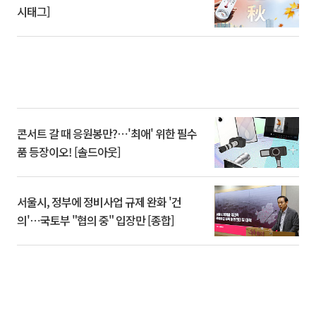
시태그]
콘서트 갈 때 응원봉만?⋯'최애' 위한 필수
품 등장이오! [솔드아웃]
서울시, 정부에 정비사업 규제 완화 '건
의'⋯국토부 "협의 중" 입장만 [종합]