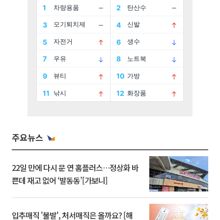
주요뉴스
22일 만에 다시 문 연 홈플러스…정상화 바
쁜데 재고 없어 ‘발동동’[가보니]
입추매직 '불발', 처서매직은 올까요? [해