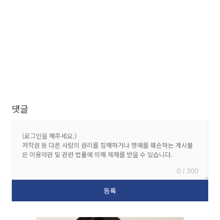
댓글
0 / 300