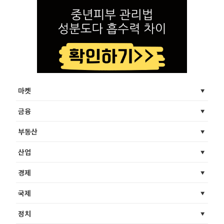
마켓
금융
부동산
산업
경제
국제
정치