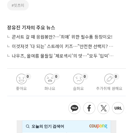
#잇츠미
장유진 기자의 주요 뉴스
콘서트 갈 때 응원봉만?⋯'최애' 위한 필수품 등장이오!
이것저것 '다 되는' 스트레이 키즈⋯"안전한 선택지? 도전이 재밌죠"
나우즈, 올여름 물들일 '제로섹시'의 맛⋯"모두 '입덕'시킬 것"
0
0
0
0
좋아요
화나요
슬퍼요
추가취재 원해요