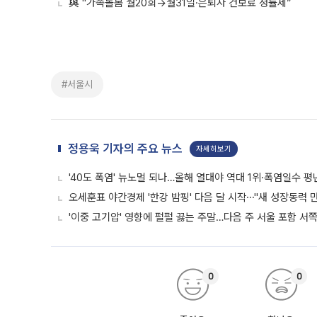
與 "가족돌봄 월20회→월31일·은퇴자 건보료 정률제”
#서울시
정용욱 기자의 주요 뉴스
자세히보기
'40도 폭염' 뉴노멀 되나…올해 열대야 역대 1위·폭염일수 평
오세훈표 야간경제 '한강 밤핑' 다음 달 시작⋯"새 성장동력 만
'이중 고기압' 영향에 펄펄 끓는 주말…다음 주 서울 포함 서
0
0