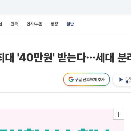
업
전국
인사/부음
동정
일반
최대 '40만원' 받는다⋯세대 분
기사
구글 선호매체 추가