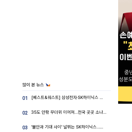
많이 본 뉴스
[베스트&워스트] 삼성전자·SK하이닉스 밀린 한 주…상상인증권은 85% 급등
01
35도 안팎 무더위 이어져…전국 곳곳 소나기 [오늘 날씨]
02
'불안과 기대 사이' 널뛰는 SK하이닉스…증권가 "HBM4·LTA 기반 펀터멘털 견고"
03