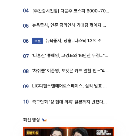
04
[주간증시전망] 다음주 코스피 6000~7000⋯“外人 수급은 정책이 변수”
뉴욕증시, 연준 금리인하 기대감 꺾이자 상승...S&P500 사상 최고치 [종합]
05
뉴욕증시, 상승...나스닥 1.3% ↑
06
속보
'나혼산' 류혜영, 고경표와 16년산 우정…"자취방서 부모님과 마주쳐"
07
'차쥐뿔' 이준영, 포켓몬 카드 열혈 팬⋯"리셀러 처단할 것"
08
LIG디펜스앤에어로스페이스, 실적 발표 후 급락→반등⋯증권가 “28년까지 튼튼”
09
10
축구협회 '성 접대 의혹' 일본까지 번졌다…日 심판 실명 공개
최신 영상