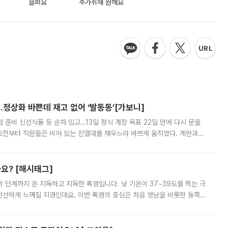
슬퍼요
추가취재 원해요
…정상화 바쁜데 재고 없어 ‘발동동’[가보니]
준비 신선식품 등 순차 입고…13일 정식 개장 목표 22일 만에 다시 문을
오전부터 직원들은 비어 있는 진열대를 채우느라 바쁘게 움직였다. 계란과
리를 잡기 시작했지만, 매장 곳곳엔 여전히 텅 빈 매대가 먼저 눈에 들어왔
까요? [해시태그]
’의 단계까지 온 지독하고 지독한 폭염입니다. 낮 기온이 37~39도를 찍는 극
 선선하게 느껴질 지경인데요. 이번 폭염의 중심은 처음 영남을 비롯한 동쪽
 북서풍이 산맥을 넘어 영남 쪽으로 내려오면서 뜨겁고 건조해졌는데요.