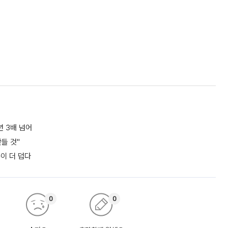
년 3배 넘어
들 것"
쪽이 더 덥다
0
0