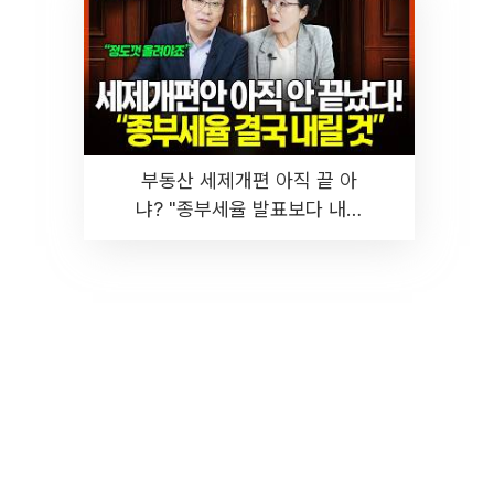
부동산 세제개편 아직 끝 아
냐? "종부세율 발표보다 내릴
것" 장기거주·양도세 전망 I 집
땅지성 I 김인만, 진미윤