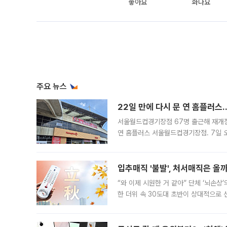
좋아요
화나요
주요 뉴스
22일 만에 다시 문 연 홈플러스
서울월드컵경기장점 67명 출근해 재개점 
연 홈플러스 서울월드컵경기장점. 7일 
우유, 과일 같은 신선식품이 차근차근 자
입추매직 '불발', 처서매직은 올
“와 이제 시원한 거 같아” 단체 ‘뇌손상
한 더위 속 30도대 초반이 상대적으로
지역에 있었습니다. 7월 말에는 서풍과