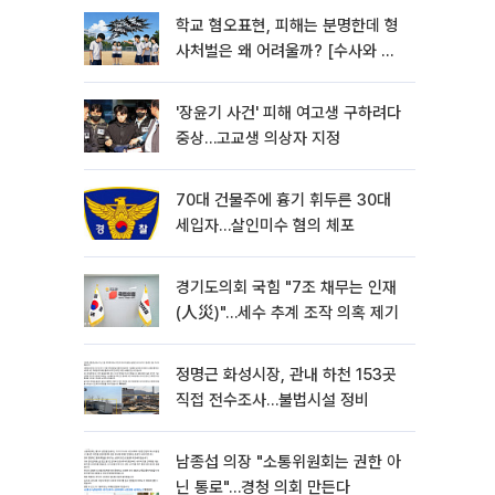
학교 혐오표현, 피해는 분명한데 형
사처벌은 왜 어려울까? [수사와 재
판]
'장윤기 사건' 피해 여고생 구하려다
중상…고교생 의상자 지정
70대 건물주에 흉기 휘두른 30대
세입자…살인미수 혐의 체포
경기도의회 국힘 "7조 채무는 인재
(人災)"…세수 추계 조작 의혹 제기
정명근 화성시장, 관내 하천 153곳
직접 전수조사…불법시설 정비
남종섭 의장 "소통위원회는 권한 아
닌 통로"…경청 의회 만든다