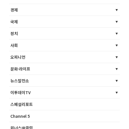
경제
국제
정치
사회
오피니언
문화·라이프
뉴스발전소
이투데이TV
스페셜리포트
Channel 5
위너스IR클럽