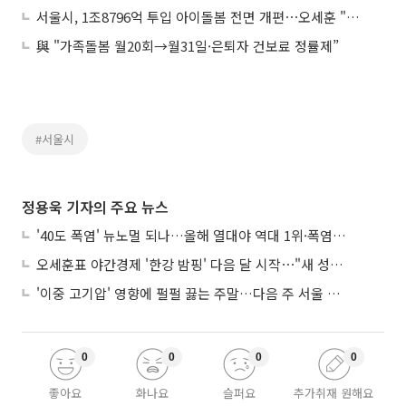
서울시, 1조8796억 투입 아이돌봄 전면 개편⋯오세훈 "선심성 정책 아니야"
與 "가족돌봄 월20회→월31일·은퇴자 건보료 정률제”
#서울시
정용욱 기자의 주요 뉴스
'40도 폭염' 뉴노멀 되나…올해 열대야 역대 1위·폭염일수 평년 3배 넘어
오세훈표 야간경제 '한강 밤핑' 다음 달 시작⋯"새 성장동력 만들 것"
'이중 고기압' 영향에 펄펄 끓는 주말…다음 주 서울 포함 서쪽이 더 덥다
0
0
0
0
좋아요
화나요
슬퍼요
추가취재 원해요