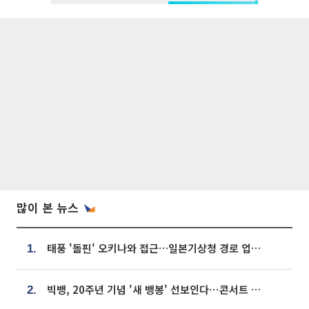
많이 본 뉴스
태풍 '돌핀' 오키나와 접근…일본기상청 경로 업데이트
1.
빅뱅, 20주년 기념 '새 뱅봉' 선보인다⋯콘서트 앞두고 팝업 개최
2.