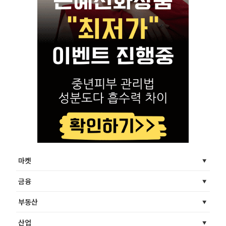
마켓
금융
부동산
산업