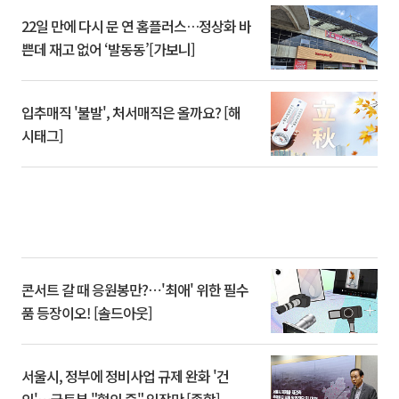
22일 만에 다시 문 연 홈플러스…정상화 바
쁜데 재고 없어 ‘발동동’[가보니]
입추매직 '불발', 처서매직은 올까요? [해
시태그]
콘서트 갈 때 응원봉만?⋯'최애' 위한 필수
품 등장이오! [솔드아웃]
서울시, 정부에 정비사업 규제 완화 '건