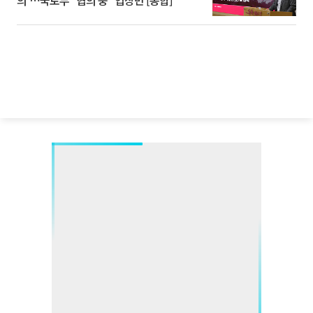
의'⋯국토부 "협의 중" 입장만 [종합]