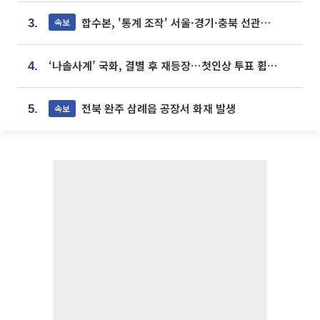
합수본, '통계 조작' 서울·경기·충북 선관위 등 추가 압수수색
속보
3.
‘나솔사계’ 국화, 결별 후 재등장⋯첫인상 투표 휩쓸고 ‘인기녀’ 등극
4.
전북 완주 삼례읍 공장서 화재 발생
속보
5.