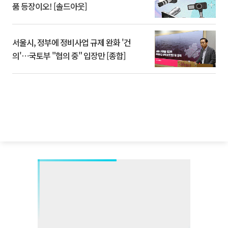
품 등장이오! [솔드아웃]
서울시, 정부에 정비사업 규제 완화 '건
의'⋯국토부 "협의 중" 입장만 [종합]