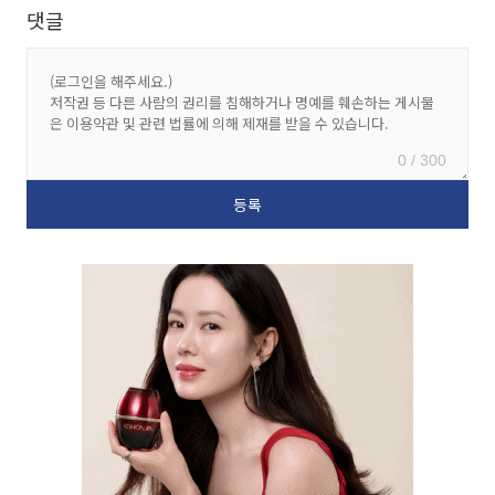
댓글
0 / 300