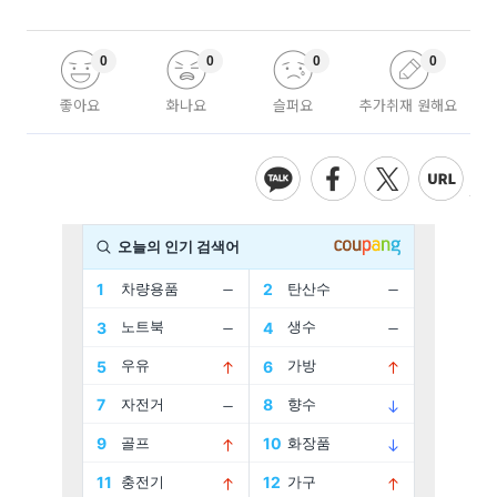
0
0
0
0
좋아요
화나요
슬퍼요
추가취재 원해요