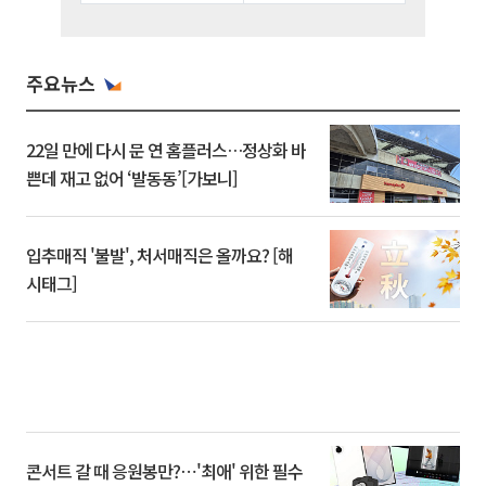
주요뉴스
22일 만에 다시 문 연 홈플러스…정상화 바
쁜데 재고 없어 ‘발동동’[가보니]
입추매직 '불발', 처서매직은 올까요? [해
시태그]
콘서트 갈 때 응원봉만?⋯'최애' 위한 필수