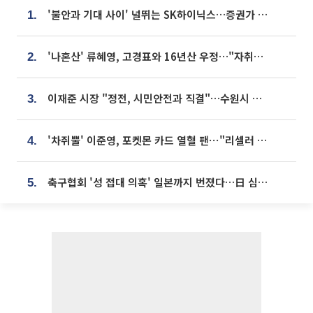
'불안과 기대 사이' 널뛰는 SK하이닉스…증권가 "HBM4·LTA 기반 펀터멘털 견고"
1.
'나혼산' 류혜영, 고경표와 16년산 우정…"자취방서 부모님과 마주쳐"
2.
이재준 시장 "정전, 시민안전과 직결"…수원시 비상대응체계 가동
3.
'차쥐뿔' 이준영, 포켓몬 카드 열혈 팬⋯"리셀러 처단할 것"
4.
축구협회 '성 접대 의혹' 일본까지 번졌다…日 심판 실명 공개
5.