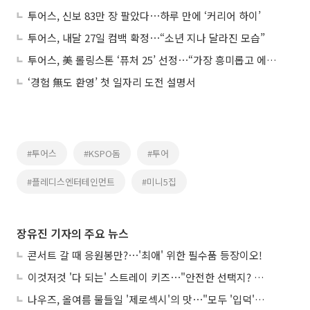
투어스, 신보 83만 장 팔았다⋯하루 만에 ‘커리어 하이’
투어스, 내달 27일 컴백 확정⋯“소년 지나 달라진 모습”
투어스, 美 롤링스톤 ‘퓨처 25’ 선정⋯“가장 흥미롭고 에너제틱한 그룹”
‘경험 無도 환영’ 첫 일자리 도전 설명서
#투어스
#KSPO돔
#투어
#플레디스엔터테인먼트
#미니5집
장유진 기자의 주요 뉴스
콘서트 갈 때 응원봉만?⋯'최애' 위한 필수품 등장이오!
이것저것 '다 되는' 스트레이 키즈⋯"안전한 선택지? 도전이 재밌죠"
나우즈, 올여름 물들일 '제로섹시'의 맛⋯"모두 '입덕'시킬 것"