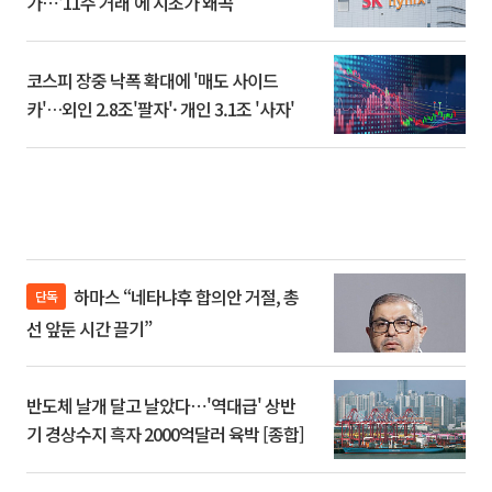
가⋯‘11주 거래’에 시초가 왜곡
코스피 장중 낙폭 확대에 '매도 사이드
카'…외인 2.8조'팔자'· 개인 3.1조 '사자'
하마스 “네타냐후 합의안 거절, 총
단독
선 앞둔 시간 끌기”
반도체 날개 달고 날았다⋯'역대급' 상반
기 경상수지 흑자 2000억달러 육박 [종합]