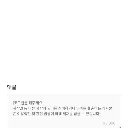
댓글
0 / 300