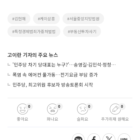
#김현재
#케이삼흥
#서울중앙지방법원
#특정경제범죄가중처벌법
#부동산투자사기
고이란 기자의 주요 뉴스
'민주당 차기 당대표는 누구?'…송영길·김민석·정청래 토론회
폭염 속 에어컨 풀가동…전기요금 부담 증가
민주당, 최고위원 후보자 방송토론회 시작
0
0
0
0
좋아요
화나요
슬퍼요
추가취재 원해요