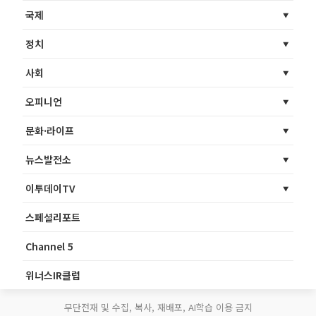
국제
정치
사회
오피니언
문화·라이프
뉴스발전소
이투데이TV
스페셜리포트
Channel 5
위너스IR클럽
무단전재 및 수집, 복사, 재배포, AI학습 이용 금지