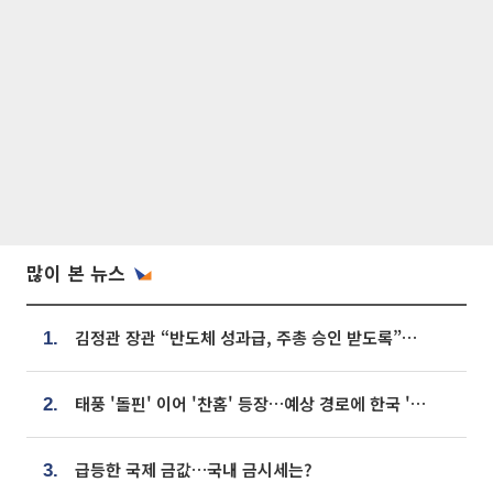
많이 본 뉴스
김정관 장관 “반도체 성과급, 주총 승인 받도록”…상법·자본시장법 개정 시사
1.
태풍 '돌핀' 이어 '찬홈' 등장…예상 경로에 한국 '한숨'
2.
급등한 국제 금값…국내 금시세는?
3.