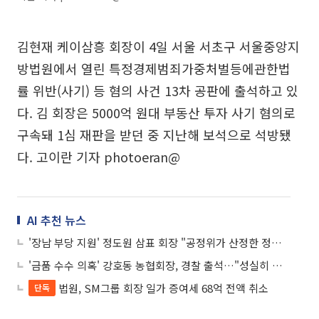
김현재 케이삼흥 회장이 4일 서울 서초구 서울중앙지
방법원에서 열린 특정경제범죄가중처벌등에관한법
률 위반(사기) 등 혐의 사건 13차 공판에 출석하고 있
다. 김 회장은 5000억 원대 부동산 투자 사기 혐의로
구속돼 1심 재판을 받던 중 지난해 보석으로 석방됐
다. 고이란 기자 photoeran@
AI 추천 뉴스
'장남 부당 지원' 정도원 삼표 회장 "공정위가 산정한 정상가격 부당해"
'금품 수수 의혹' 강호동 농협회장, 경찰 출석…"성실히 조사받겠다"
법원, SM그룹 회장 일가 증여세 68억 전액 취소
단독