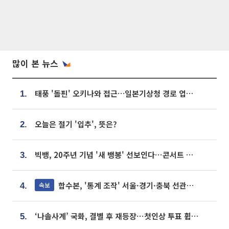
많이 본 뉴스
태풍 '돌핀' 오키나와 접근…일본기상청 경로 업데이트
1.
오늘은 절기 '입추', 뜻은?
2.
빅뱅, 20주년 기념 '새 뱅봉' 선보인다⋯콘서트 앞두고 팝업 개최
3.
합수본, '통계 조작' 서울·경기·충북 선관위 등 추가 압수수색
속보
4.
‘나솔사계’ 국화, 결별 후 재등장⋯첫인상 투표 휩쓸고 ‘인기녀’ 등극
5.