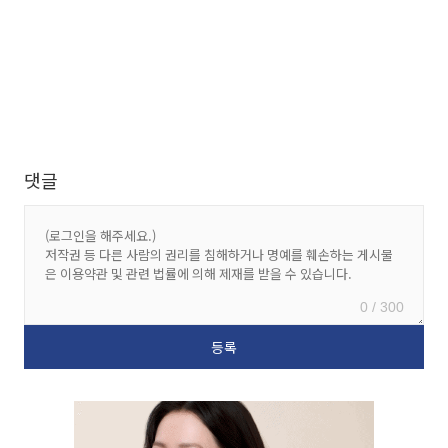
댓글
0 / 300