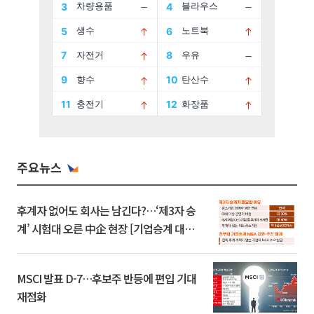
주요뉴스
후계자 없어도 회사는 남긴다?…‘제3자 승
계’ 시험대 오른 中企 현장 [기업승계 대전
환]
MSCI 발표 D-7…후보주 반등에 편입 기대
재점화