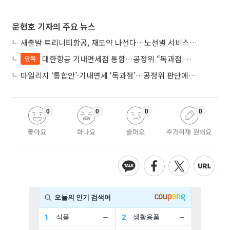
문현호 기자의 주요 뉴스
새출발 트리니티항공, 재도약 나선다…노선별 서비스 차별화
대한항공 기내면세점 통합…공정위 “독과점 여부 따진다”
단독
마일리지 ‘통합안’·기내면세 ‘독과점’…공정위 판단에 쏠린 눈
0
0
0
0
좋아요
화나요
슬퍼요
추가취재 원해요