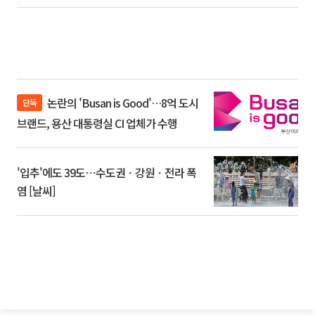
논란의 'Busan is Good'…8억 도시
단독
브랜드, 용산 대통령실 CI 업체가 수행
'입추'에도 39도⋯수도권ㆍ강원ㆍ전라 폭
염 [날씨]