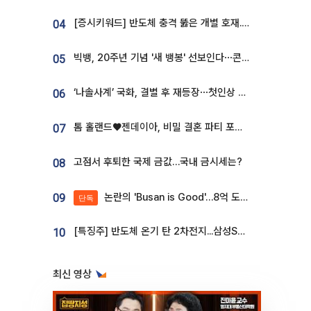
[증시키워드] 반도체 충격 뚫은 개별 호재...포스코퓨처엠·에코프로·한화솔루션 '눈길'
04
빅뱅, 20주년 기념 '새 뱅봉' 선보인다⋯콘서트 앞두고 팝업 개최
05
‘나솔사계’ 국화, 결별 후 재등장⋯첫인상 투표 휩쓸고 ‘인기녀’ 등극
06
톰 홀랜드♥젠데이아, 비밀 결혼 파티 포착⋯호텔 대관비만 9억
07
고점서 후퇴한 국제 금값…국내 금시세는?
08
논란의 'Busan is Good'…8억 도시브랜드, 용산 대통령실 CI 업체가 수행
09
단독
[특징주] 반도체 온기 탄 2차전지...삼성SDI, 장 초반 7% 넘게 껑충
10
최신 영상