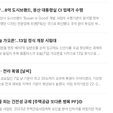
od'…8억 도시브랜드, 용산 대통령실 CI 업체가 수행
시 도시브랜드 ‘Busan is Good’ 개발 사업의 수행기관이 윤석열 정부
여했던 디자인 전문업체 피앤(P&)인 것으로 확인됐다. 8억 원이 투입된 부산
 부족과 디자인 정체성 논란에 휩싸였던 만큼, 사업 선정 과정과 결과물에
 가오픈’...13일 정식 개장 시험대
.직원들 현장 배치PB·일반상품 순차 입고에도 신선식품 수급 정상화는 과제최
 높일지 주목 홈플러스가 오늘(7일) 가오픈을 시작으로 13일 정식으로 재
직원들이 현장 배치되고, PB 상품과 함께 일반 상품 납품도 순차적으로 진행
ㆍ전라 폭염 [날씨]
 금요일인 7일 낮 기온이 최고 39도까지 오르며 폭염이 이어지겠다. 기상청
로 전국 대부분 지역의 기온이 평년보다 높겠다. 아침 최저기온은 22~27
 대부분 지역에 폭염특보가 발효된 가운데 최고체감온도는 35도 안팎까지 올라
줄 죄는 건전성 규제 [주택공급 또다른 병목 PF]①
발 사업장. 2023년 주택건설사업계획 승인을 받아 인허가를 마쳤지만 착공