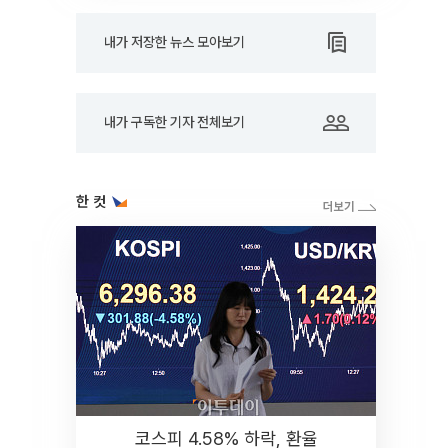
내가 저장한 뉴스 모아보기
내가 구독한 기자 전체보기
한 컷
코스피 4.58% 하락, 환율