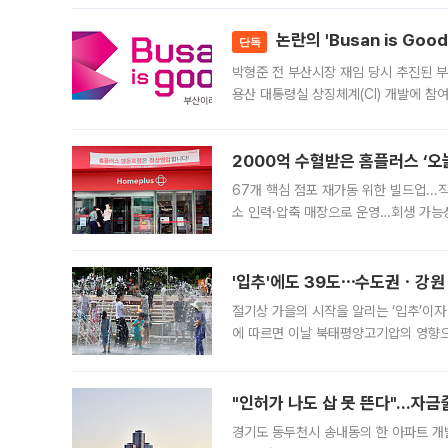
논란의 'Busan is Go
단독
박형준 전 부산시장 재임 당시 추진된 부산
용산 대통령실 상징체계(CI) 개발에 참
도시브랜드 사업이 공개 이후 시민 공감
2000억 수혈받은 홈플러스 ‘오늘
67개 핵심 점포 재가동 위한 빌드업..
소 인력·압축 매장으로 운영…회생 가능성
영업을 시작한다. 핵심 점포 67개에는 
'입추'에도 39도⋯수도권ㆍ강원
절기상 가을의 시작을 알리는 ‘입추’이자
에 따르면 이날 북태평양고기압의 영향으
도, 낮 최고기온은 31~39도로, 전국
"인허가 나도 삽 못 뜬다"…자금
경기도 동두천시 송내동의 한 아파트 개