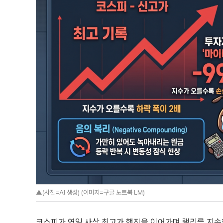
▲(사진=AI 생성) (이미지=구글 노트북 LM)
코스피가 연일 사상 최고가 행진을 이어가며 랠리를 지속함