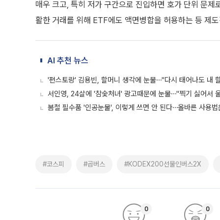
매우 크고, 특히 저가 구간으로 진입하면 호가 단위 문제로
활한 거래를 위해 ETF에도 액면병합을 허용하는 등 제도
AI 추천 뉴스
'편스토랑' 김용빈, 할머니 생각에 눈물⋯"다시 태어나도 내 
서인영, 24살에 '참숯처녀' 광고때문에 눈물⋯"찍기 싫어서 
봄철 필수품 '인공눈물', 이렇게 쓰면 안 된다⋯올바른 사용법
#코스피
#곱버스
#KODEX200선물인버스2X
0
0