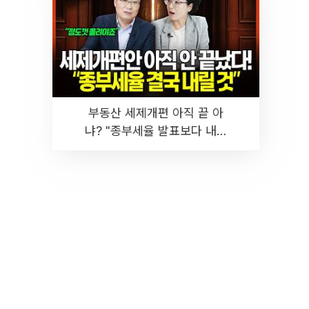
부동산 세제개편 아직 끝 아
냐? "종부세율 발표보다 내릴
것" 장기거주·양도세 전망 I 집
땅지성 I 김인만, 진미윤