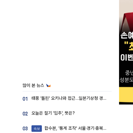
많이 본 뉴스
태풍 '돌핀' 오키나와 접근…일본기상청 경로 업데이트
01
오늘은 절기 '입추', 뜻은?
02
합수본, '통계 조작' 서울·경기·충북 선관위 등 추가 압수수색
03
속보