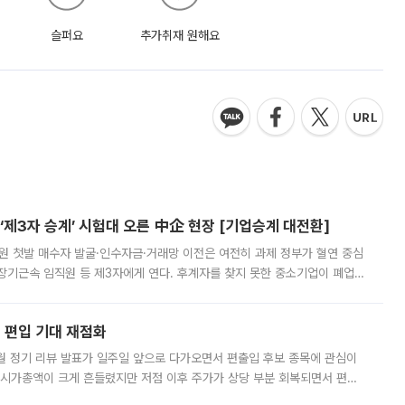
슬퍼요
추가취재 원해요
제3자 승계’ 시험대 오른 中企 현장 [기업승계 대전환]
지원 첫발 매수자 발굴·인수자금·거래망 이전은 여전히 과제 정부가 혈연 중심
장기근속 임직원 등 제3자에게 연다. 후계자를 찾지 못한 중소기업이 폐업
해 기술과 일자리를 남기도록 하겠다는 취지다. 다만 세금 감면만으로 거래를
에 편입 기대 재점화
월 정기 리뷰 발표가 일주일 앞으로 다가오면서 편출입 후보 종목에 관심이
 시가총액이 크게 흔들렸지만 저점 이후 주가가 상당 부분 회복되면서 편입
다시 부각되고 있다. 7일 금융투자업계에 따르면 MSCI는 한국시간으로 오는