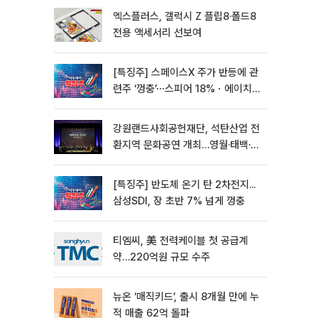
엑스플러스, 갤럭시 Z 플립8·폴드8
전용 액세서리 선보여
[특징주] 스페이스X 주가 반등에 관
련주 ‘껑충’⋯스피어 18%ㆍ에이치
브이엠 12%↑
강원랜드사회공헌재단, 석탄산업 전
환지역 문화공연 개최…영월·태백·삼
척서 3회
[특징주] 반도체 온기 탄 2차전지...
삼성SDI, 장 초반 7% 넘게 껑충
티엠씨, 美 전력케이블 첫 공급계
약…220억원 규모 수주
뉴온 ‘매직키드’, 출시 8개월 만에 누
적 매출 62억 돌파