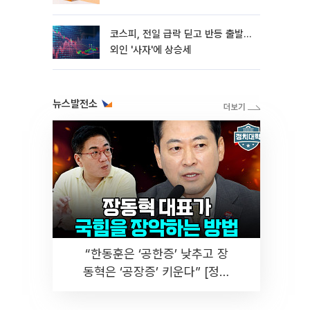
코스피, 전일 급락 딛고 반등 출발…
외인 '사자'에 상승세
뉴스발전소
“한동훈은 ‘공한증’ 낮추고 장
동혁은 ‘공장증’ 키운다” [정치
대학]