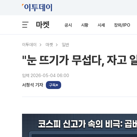
마켓
공시
시황
시세
장외/IPO
이투데이
마켓
일반
"눈 뜨기가 무섭다, 자고 
입력 2026-05-04 06:00
서청석 기자
구독