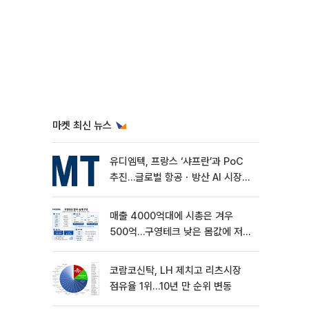
마켓 최신 뉴스
유디엠텍, 프랑스 ‘샤프란’과 PoC
추진…글로벌 항공ㆍ방산 AI 시장
공략
매출 4000억대에 시총은 겨우
500억…구영테크 낮은 몸값에 저가
승계 마무리
코람코신탁, LH 제치고 리츠시장
점유율 1위…10년 만 순위 변동