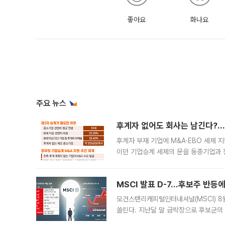
좋아요
화나요
주요 뉴스
후계자 없어도 회사는 남긴다?…‘
후계자 부재 기업에 M&A·EBO 세제 
이던 기업승계 세제의 문을 동종기업과 
대신 M&A나 임직원 인수(EBO)를 통
늘
MSCI 발표 D-7…후보주 반등
모건스탠리캐피털인터내셔널(MSCI) 8
쏠린다. 지난달 말 급락장으로 후보군의
가능성과 지수 추종 자금 유입 기대가 