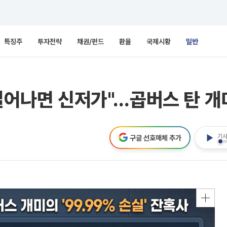
특징주
투자전략
채권/펀드
환율
국제시황
일반
일어나면 신저가"…곱버스 탄 개미
기사
구글 선호매체 추가