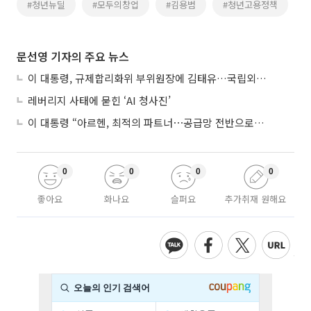
#청년뉴딜
#모두의창업
#김용범
#청년고용정책
문선영 기자의 주요 뉴스
이 대통령, 규제합리화위 부위원장에 김태유…국립외교원장 김흥규
레버리지 사태에 묻힌 ‘AI 청사진’
이 대통령 “아르헨, 최적의 파트너⋯공급망 전반으로 확대”
0
0
0
0
좋아요
화나요
슬퍼요
추가취재 원해요