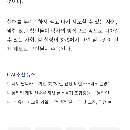
것이다.
실패를 두려워하지 않고 다시 시도할 수 있는 사회,
멈춰 있던 청년들이 각자의 방식으로 앞으로 나아갈
수 있는 사회. 김 실장이 SNS에서 그린 밑그림이 실
제 제도로 구현될지 주목된다.
AI 추천 뉴스
나토 탈퇴카드 꺼낸 美 “이란 전쟁 비협조⋯매우 실망”
농협법 개정 신중론 꺼낸 품목농협 조합장들…“농업인 의견수렴 먼저”
“영유아 사교육 과열에 ‘정책적 결단’”…최교진, 직접 여론전