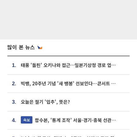
많이 본 뉴스
태풍 '돌핀' 오키나와 접근…일본기상청 경로 업데이트
1.
빅뱅, 20주년 기념 '새 뱅봉' 선보인다⋯콘서트 앞두고 팝업 개최
2.
오늘은 절기 '입추', 뜻은?
3.
합수본, '통계 조작' 서울·경기·충북 선관위 등 추가 압수수색
속보
4.