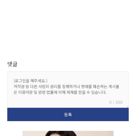
댓글
0 / 300