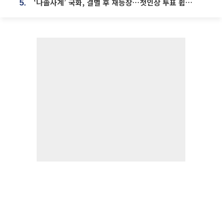
‘나솔사계’ 국화, 결별 후 재등장⋯첫인상 투표 휩쓸고 ‘인기녀’ 등극
5.