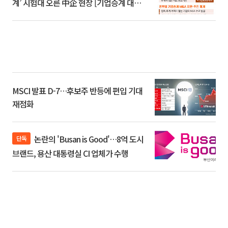
계’ 시험대 오른 中企 현장 [기업승계 대전
환]
MSCI 발표 D-7…후보주 반등에 편입 기대
재점화
논란의 'Busan is Good'…8억 도시
단독
브랜드, 용산 대통령실 CI 업체가 수행