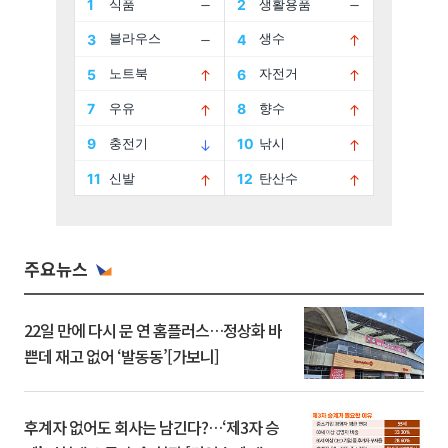
주요뉴스
22일 만에 다시 문 연 홈플러스…정상화 바
쁜데 재고 없어 ‘발동동’[가보니]
후계자 없어도 회사는 남긴다?…‘제3자 승