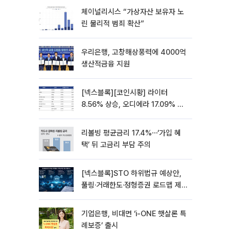
체이널리시스 “가상자산 보유자 노
린 물리적 범죄 확산”
우리은행, 고창해상풍력에 4000억
생산적금융 지원
[넥스블록][코인시황] 라이터
8.56% 상승, 오디에라 17.09% 하
락
리볼빙 평균금리 17.4%⋯‘가입 혜
택’ 뒤 고금리 부담 주의
[넥스블록]STO 하위법규 예상안,
풀링·거래한도·정형증권 로드맵 제
시
기업은행, 비대면 ‘i-ONE 햇살론 특
례보증’ 출시