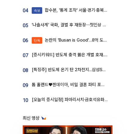
합수본, '통계 조작' 서울·경기·충북 선관위 등 추가 압수수색
04
속보
‘나솔사계’ 국화, 결별 후 재등장⋯첫인상 투표 휩쓸고 ‘인기녀’ 등극
05
논란의 'Busan is Good'…8억 도시브랜드, 용산 대통령실 CI 업체가 수행
06
단독
[증시키워드] 반도체 충격 뚫은 개별 호재...포스코퓨처엠·에코프로·한화솔루션 '눈길'
07
[특징주] 반도체 온기 탄 2차전지...삼성SDI, 장 초반 7% 넘게 껑충
08
톰 홀랜드♥젠데이아, 비밀 결혼 파티 포착⋯호텔 대관비만 9억
09
[오늘의 증시일정] 파마리서치·금호석유화학·코오롱인더·상상인증권 등
10
최신 영상