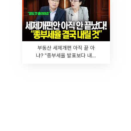
부동산 세제개편 아직 끝 아
냐? "종부세율 발표보다 내릴
것" 장기거주·양도세 전망 I 집
땅지성 I 김인만, 진미윤