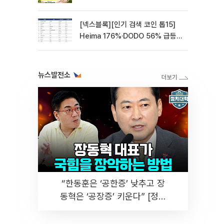
[넥스블록][인기 검색 코인 톱15]
Heima 176%·DODO 56% 급등…
대형주 속 고변동 알트 부각
뉴스발전소
“한동훈은 ‘공한증’ 낮추고 장
동혁은 ‘공장증’ 키운다” [정치
대학]