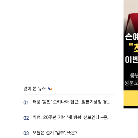
많이 본 뉴스
태풍 '돌핀' 오키나와 접근…일본기상청 경로 업데이트
01
빅뱅, 20주년 기념 '새 뱅봉' 선보인다⋯콘서트 앞두고 팝업 개최
02
오늘은 절기 '입추', 뜻은?
03