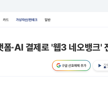
카드
가상자산/핀테크
일반
랫폼·AI 결제로 '웹3 네오뱅크'
기사
구글 선호매체 추가