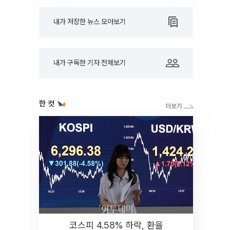
내가 저장한 뉴스 모아보기
내가 구독한 기자 전체보기
한 컷
코스피 4.58% 하락, 환율