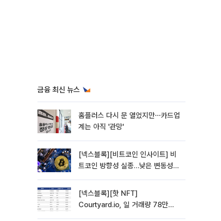
금융 최신 뉴스
홈플러스 다시 문 열었지만⋯카드업
계는 아직 '관망'
[넥스블록][비트코인 인사이트] 비
트코인 방향성 실종…낮은 변동성에
관망 장세 고착
[넥스블록][핫 NFT]
Courtyard.io, 일 거래량 78만
5312달러… 바닥가 0.56달러