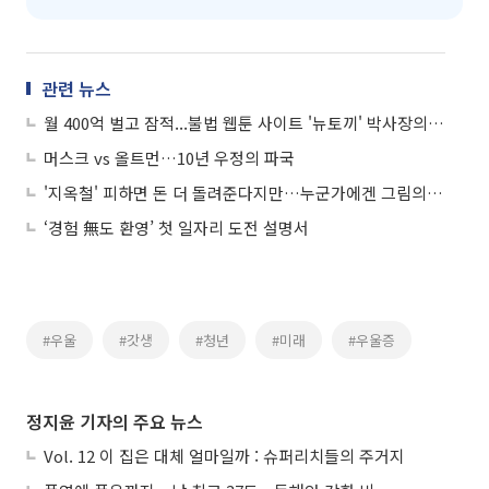
관련 뉴스
월 400억 벌고 잠적...불법 웹툰 사이트 '뉴토끼' 박사장의 8년
머스크 vs 올트먼…10년 우정의 파국
'지옥철' 피하면 돈 더 돌려준다지만…누군가에겐 그림의 떡
‘경험 無도 환영’ 첫 일자리 도전 설명서
#우울
#갓생
#청년
#미래
#우울증
정지윤 기자의 주요 뉴스
Vol. 12 이 집은 대체 얼마일까 : 슈퍼리치들의 주거지