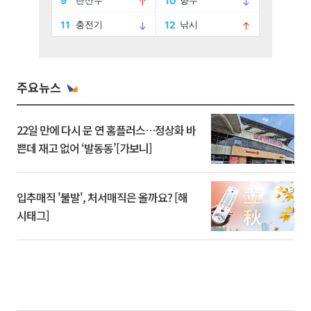
주요뉴스
22일 만에 다시 문 연 홈플러스…정상화 바
쁜데 재고 없어 ‘발동동’[가보니]
입추매직 '불발', 처서매직은 올까요? [해
시태그]