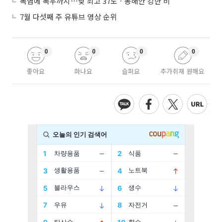
폭염에 폭우까지⋯낮 최고 37도ㆍ동해안 강한 비
7월 다섯째 주 유튜브 영상 순위
0
0
0
0
좋아요
화나요
슬퍼요
추가취재 원해요