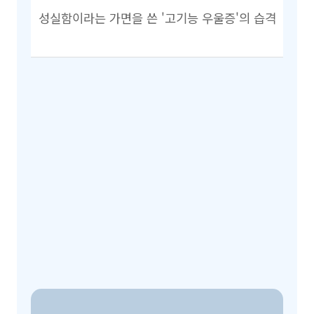
성실함이라는 가면을 쓴 '고기능 우울증'의 습격