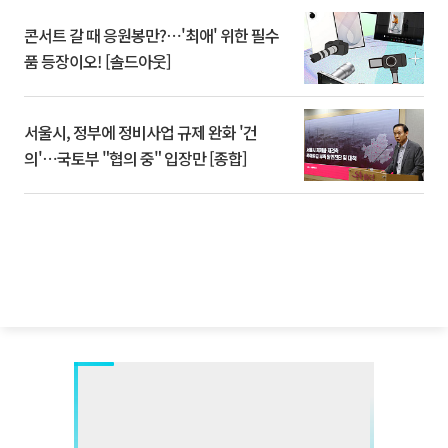
콘서트 갈 때 응원봉만?⋯'최애' 위한 필수
품 등장이오! [솔드아웃]
서울시, 정부에 정비사업 규제 완화 '건
의'⋯국토부 "협의 중" 입장만 [종합]