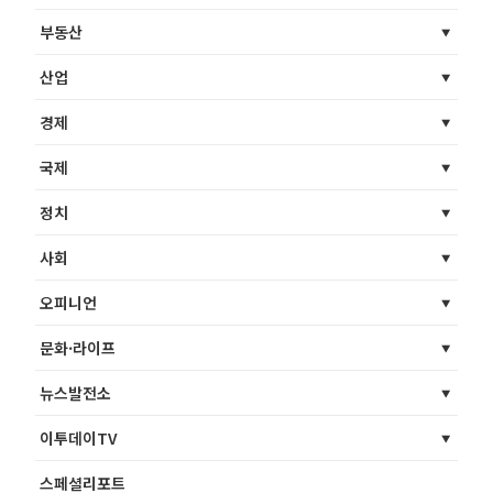
부동산
산업
경제
국제
정치
사회
오피니언
문화·라이프
뉴스발전소
이투데이TV
스페셜리포트