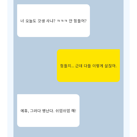
너 오늘도 갓생 사냐? ㅋㅋㅋ 안 힘들어?
힘들지... 근데 다들 이렇게 살잖아.
에휴, 그러다 병난다. 쉬엄쉬엄 해!