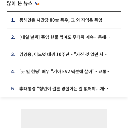
많이 본 뉴스
동해안은 시간당 80㎜ 폭우, 그 외 지역은 폭염…‘극과 극 날씨’
1.
[내일 날씨] 폭염 한풀 꺾여도 무더위 계속⋯동해안 이틀 연속 비
2.
임영웅, 어느덧 데뷔 10주년⋯"가진 것 없던 시절, 내 앞엔 20명의 팬뿐"
3.
'굿 윌 헌팅' 배우 "기아 EV2 덕분에 살아"…교통사고 후 안전성 극찬
4.
李대통령 “청년이 결혼 망설이는 일 없어야...제도상 불이익 조사”
5.