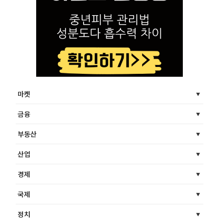
마켓
금융
부동산
산업
경제
국제
정치