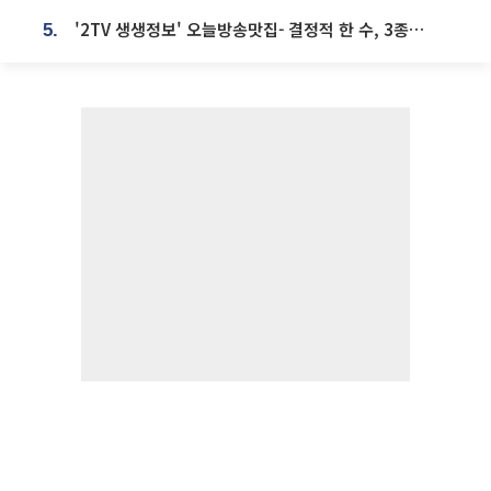
'2TV 생생정보' 오늘방송맛집- 결정적 한 수, 3종 메밀면! 메밀 소바 맛집 '의○○○○'
5.