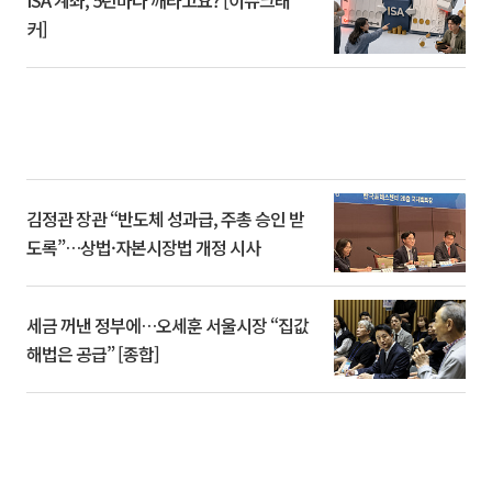
커]
김정관 장관 “반도체 성과급, 주총 승인 받
도록”…상법·자본시장법 개정 시사
세금 꺼낸 정부에…오세훈 서울시장 “집값
해법은 공급” [종합]