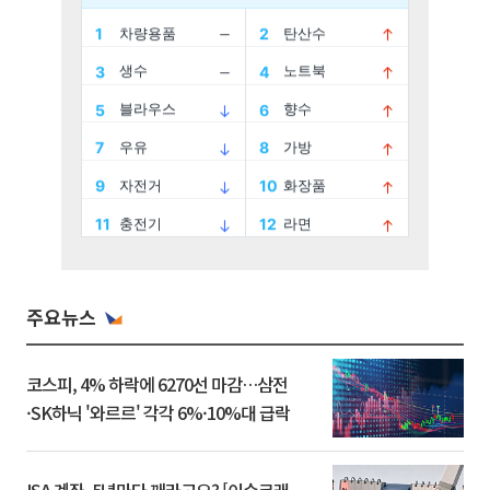
주요뉴스
코스피, 4% 하락에 6270선 마감…삼전
·SK하닉 '와르르' 각각 6%·10%대 급락
ISA 계좌, 5년마다 깨라고요? [이슈크래