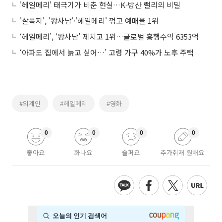
'헤일메리' 태극기가 비춘 현실…K-방산 랠리의 비밀
'살목지', '왕사남'·'헤일메리' 꺾고 예매율 1위
‘헤일메리’, ‘왕사남’ 제치고 1위…글로벌 흥행수익 6353억
‘아파도 집에서 늙고 싶어…’ 고령 가구 40%가 노후 주택
#외계인
#헤일메리
#영화
0
0
0
0
좋아요
화나요
슬퍼요
추가취재 원해요