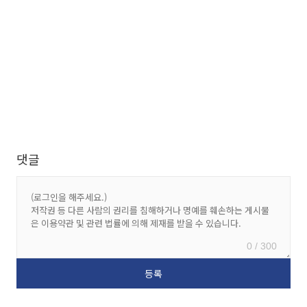
댓글
0 / 300