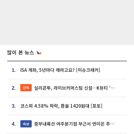
많이 본 뉴스
ISA 계좌, 5년마다 깨라고요? [이슈크래커]
1.
실리콘투, 라이브커머스팀 신설…K뷰티 ‘글로벌 판매망’ 확대[K뷰티 라방戰]
단독
2.
코스피 4.58% 하락, 환율 1420원대 [포토]
3.
중부내륙선 여주분기점 부근서 연이은 추돌사고 발생
속보
4.