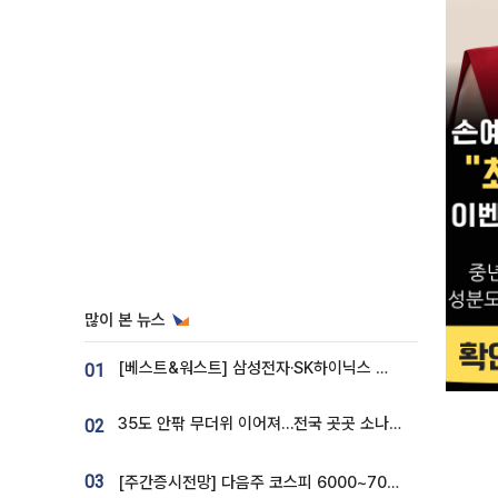
많이 본 뉴스
[베스트&워스트] 삼성전자·SK하이닉스 밀린 한 주…상상인증권은 85% 급등
01
35도 안팎 무더위 이어져…전국 곳곳 소나기 [오늘 날씨]
02
03
[주간증시전망] 다음주 코스피 6000~7000⋯“外人 수급은 정책이 변수”