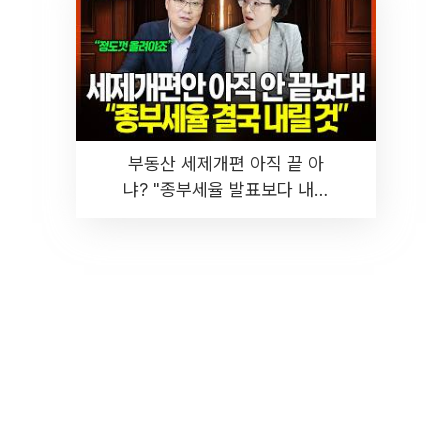
부동산 세제개편 아직 끝 아
냐? "종부세율 발표보다 내릴
것" 장기거주·양도세 전망 I 집
땅지성 I 김인만, 진미윤