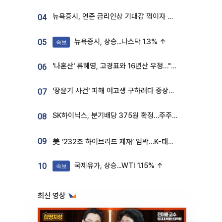
뉴욕증시, 연준 금리인상 기대감 꺾이자 상승...S&P500 사상 최고치 [종합]
04
뉴욕증시, 상승...나스닥 1.3% ↑
05
속보
'나혼산' 류혜영, 고경표와 16년산 우정…"자취방서 부모님과 마주쳐"
06
'장윤기 사건' 피해 여고생 구하려다 중상…고교생 의상자 지정
07
SK하이닉스, 분기배당 375원 확정…주주환원책 9월로 앞당겨 발표
08
09
美 ‘232조 하이브리드 제재’ 임박…K-태양광, 불확실성 털고 날개 다나
국제유가, 상승...WTI 1.15% ↑
10
속보
최신 영상