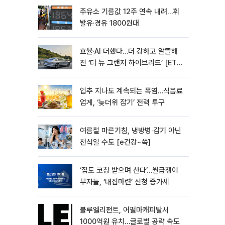
주유소 기름값 12주 연속 내려…휘
발유·경유 1800원대
효율·AI 더했다…더 강하고 알뜰해
진 ‘더 뉴 그랜저 하이브리드’ [ET의
모빌리티]
입추 지나도 계속되는 폭염…식음료
업계, ‘늦더위 잡기’ 전력 투구
여름철 마른기침, 냉방병‧감기 아닌
천식일 수도 [e건강~쏙]
‘집도 코칭 받으며 산다’…월급쟁이
부자들, ‘내집마련’ 신청 증가세
블루엘리펀트, 어펄마캐피탈서
1000억원 유치…글로벌 공략 속도