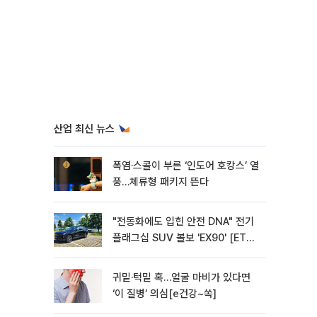
산업 최신 뉴스
폭염·스콜이 부른 ‘인도어 호캉스’ 열
풍…체류형 패키지 뜬다
"전동화에도 입힌 안전 DNA" 전기
플래그십 SUV 볼보 'EX90' [ET의
모빌리티]
귀밑·턱밑 혹…얼굴 마비가 있다면
‘이 질병’ 의심[e건강~쏙]