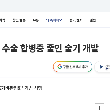
화학
항공/물류
유통
의료/바이오
중기/벤처
일반
수술 합병증 줄인 술기 개발
기사
구글 선호매체 추가
조기비관형화’ 기법 시행