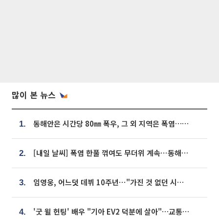
많이 본 뉴스
동해안은 시간당 80㎜ 폭우, 그 외 지역은 폭염…‘극과 극 날씨’
1.
[내일 날씨] 폭염 한풀 꺾여도 무더위 계속⋯동해안 이틀 연속 비
2.
임영웅, 어느덧 데뷔 10주년⋯"가진 것 없던 시절, 내 앞엔 20명의 팬뿐"
3.
'굿 윌 헌팅' 배우 "기아 EV2 덕분에 살아"…교통사고 후 안전성 극찬
4.