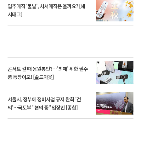
입추매직 '불발', 처서매직은 올까요? [해
시태그]
콘서트 갈 때 응원봉만?⋯'최애' 위한 필수
품 등장이오! [솔드아웃]
서울시, 정부에 정비사업 규제 완화 '건
의'⋯국토부 "협의 중" 입장만 [종합]