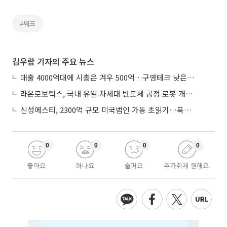
#쎄크
김우람 기자의 주요 뉴스
매출 4000억대에 시총은 겨우 500억…구영테크 낮은 몸값에 저가 승계 마무리
라온로보틱스, 국내 유일 차세대 반도체 공정 로봇 개발 ‘고객사 테스트 진행’
신성에스티, 2300억 규모 미국법인 가동 초읽기…북미 ESS 공략 본격화
0
0
0
0
좋아요
화나요
슬퍼요
추가취재 원해요