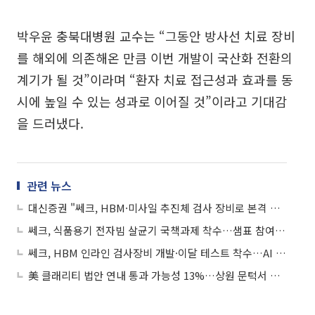
박우윤 충북대병원 교수는 “그동안 방사선 치료 장비
를 해외에 의존해온 만큼 이번 개발이 국산화 전환의
계기가 될 것”이라며 “환자 치료 접근성과 효과를 동
시에 높일 수 있는 성과로 이어질 것”이라고 기대감
을 드러냈다.
관련 뉴스
대신증권 "쎄크, HBM·미사일 추진체 검사 장비로 본격 외형 성장…구조적 흑전 전망"
쎄크, 식품용기 전자빔 살균기 국책과제 착수…샘표 참여로 실증 병행
쎄크, HBM 인라인 검사장비 개발·이달 테스트 착수…AI 반도체 수혜 기대감에 상승세
美 클래리티 법안 연내 통과 가능성 13%…상원 문턱서 제동