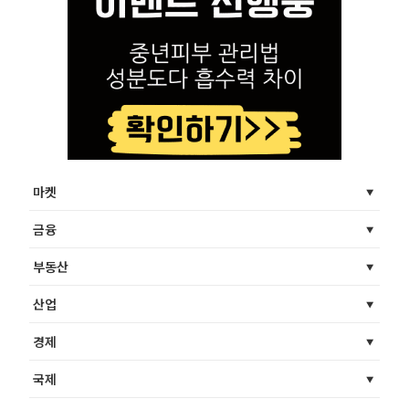
마켓
금융
부동산
산업
경제
국제