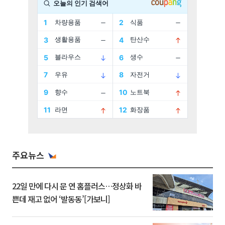
주요뉴스
22일 만에 다시 문 연 홈플러스…정상화 바
쁜데 재고 없어 ‘발동동’[가보니]