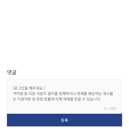
댓글
0 / 300