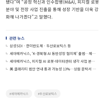
됐다”며 “공정 혁신과 인수합병(M&A), 피지컬 로봇
분야 및 전장 사업 진출을 통해 성장 기반을 더욱 강
화해 나가겠다”고 말했다.
관련 뉴스
삼성SDIㆍ한미반도체ㆍ두산로보틱스 등
세아메카닉스, ‘K-경북형 AI 동반성장 협의체’ 출범…제조혁신 본격화
세아메카닉스, 피지컬 AI 로봇·데이터센터 냉각 사업 본격화…미래 성장동력 확보
美 클래리티 법안 연내 통과 가능성 13%…상원 문턱서 제동
#세아메카닉스
#두산로보틱스