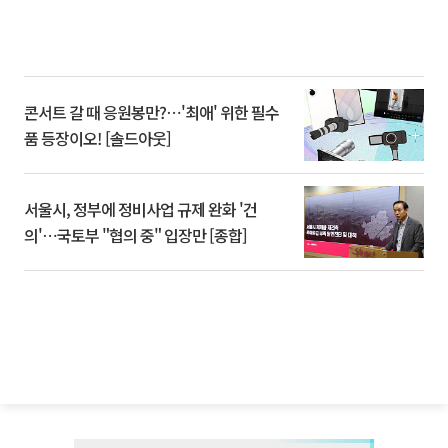
콘서트 갈 때 응원봉만?⋯'최애' 위한 필수
품 등장이오! [솔드아웃]
서울시, 정부에 정비사업 규제 완화 '건
의'⋯국토부 "협의 중" 입장만 [종합]