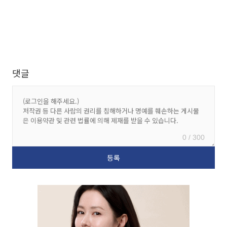
댓글
0 / 300