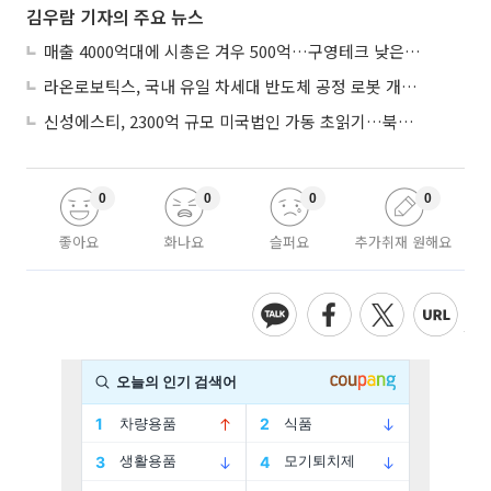
김우람 기자의 주요 뉴스
매출 4000억대에 시총은 겨우 500억…구영테크 낮은 몸값에 저가 승계 마무리
라온로보틱스, 국내 유일 차세대 반도체 공정 로봇 개발 ‘고객사 테스트 진행’
신성에스티, 2300억 규모 미국법인 가동 초읽기…북미 ESS 공략 본격화
0
0
0
0
좋아요
화나요
슬퍼요
추가취재 원해요