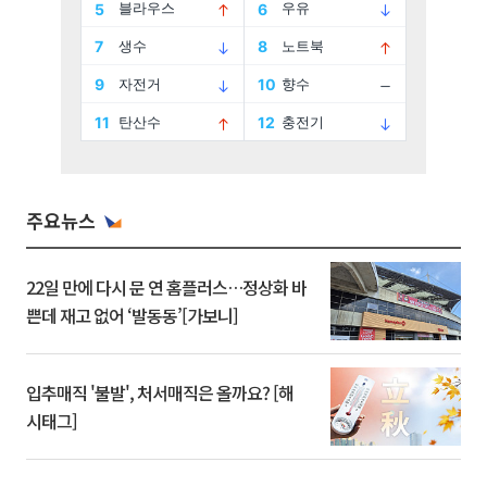
주요뉴스
22일 만에 다시 문 연 홈플러스…정상화 바
쁜데 재고 없어 ‘발동동’[가보니]
입추매직 '불발', 처서매직은 올까요? [해
시태그]