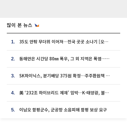
많이 본 뉴스
35도 안팎 무더위 이어져…전국 곳곳 소나기 [오늘 날씨]
1.
동해안은 시간당 80㎜ 폭우, 그 외 지역은 폭염…‘극과 극 날씨’
2.
SK하이닉스, 분기배당 375원 확정…주주환원책 9월로 앞당겨 발표
3.
美 ‘232조 하이브리드 제재’ 임박…K-태양광, 불확실성 털고 날개 다나
4.
이남오 함평군수, 군공항 소음피해 함평 보상 요구
5.