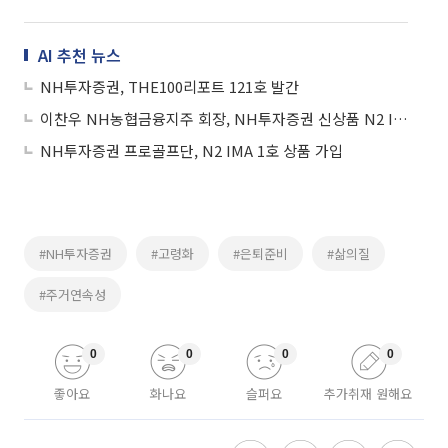
AI 추천 뉴스
NH투자증권, THE100리포트 121호 발간
이찬우 NH농협금융지주 회장, NH투자증권 신상품 N2 IMA 1호 가입
NH투자증권 프로골프단, N2 IMA 1호 상품 가입
#NH투자증권
#고령화
#은퇴준비
#삶의질
#주거연속성
0
0
0
0
좋아요
화나요
슬퍼요
추가취재 원해요