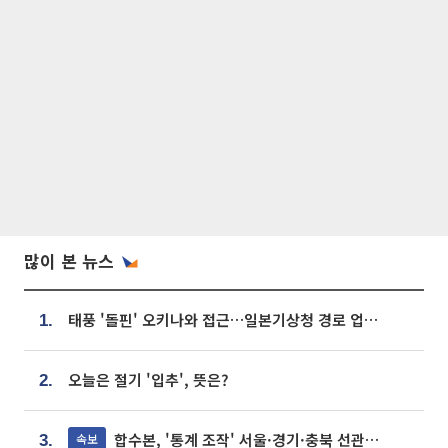
많이 본 뉴스
태풍 '돌핀' 오키나와 접근…일본기상청 경로 업데이트
1.
오늘은 절기 '입추', 뜻은?
2.
합수본, '통계 조작' 서울·경기·충북 선관위 등 추가 압수수색
속보
3.