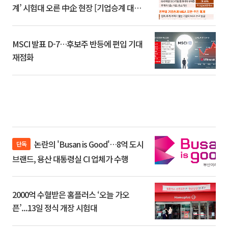
계’ 시험대 오른 中企 현장 [기업승계 대전
환]
MSCI 발표 D-7…후보주 반등에 편입 기대
재점화
논란의 'Busan is Good'…8억 도시
단독
브랜드, 용산 대통령실 CI 업체가 수행
2000억 수혈받은 홈플러스 ‘오늘 가오
픈’...13일 정식 개장 시험대