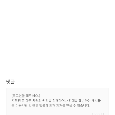
댓글
0 / 300