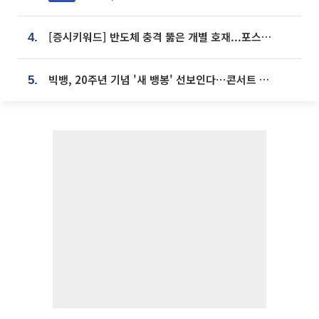
[증시키워드] 반도체 충격 뚫은 개별 호재...포스코퓨처엠·에코프로·한화솔루션 '눈길'
4.
빅뱅, 20주년 기념 '새 뱅봉' 선보인다⋯콘서트 앞두고 팝업 개최
5.