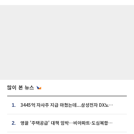
많이 본 뉴스
3445억 자사주 지급 마쳤는데...삼성전자 DX노조, 뒤늦은 '떼쓰기 집회'
1.
영끌 '주택공급' 대책 임박⋯비아파트·도심복합까지 총동원
2.