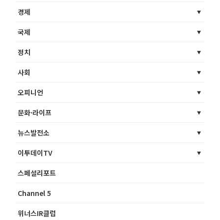
경제
국제
정치
사회
오피니언
문화·라이프
뉴스발전소
이투데이TV
스페셜리포트
Channel 5
위너스IR클럽