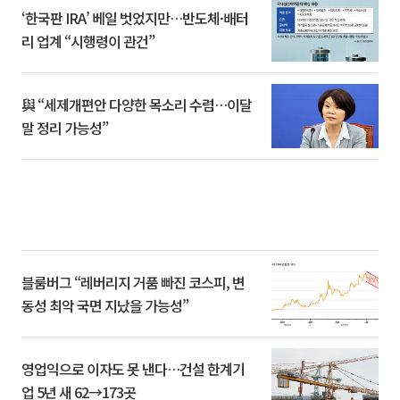
‘한국판 IRA’ 베일 벗었지만…반도체·배터
리 업계 “시행령이 관건”
與 “세제개편안 다양한 목소리 수렴…이달
말 정리 가능성”
블룸버그 “레버리지 거품 빠진 코스피, 변
동성 최악 국면 지났을 가능성”
영업익으로 이자도 못 낸다…건설 한계기
업 5년 새 62→173곳