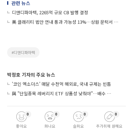
관련 뉴스
디앤디파마텍, 2265억 규모 CB 발행 결정
美 클래리티 법안 연내 통과 가능성 13%…상원 문턱서 제동
#디앤디파마텍
박정호 기자의 주요 뉴스
'코인 엑소더스' 매달 수천억 해외로, 국내 규제는 빈틈
與 "단일종목 레버리지 ETF 상품성 낮춰야"…배수 조정안도 거론
0
0
0
0
좋아요
화나요
슬퍼요
추가취재 원해요