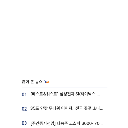
많이 본 뉴스
[베스트&워스트] 삼성전자·SK하이닉스 밀린 한 주…상상인증권은 85% 급등
01
35도 안팎 무더위 이어져…전국 곳곳 소나기 [오늘 날씨]
02
03
[주간증시전망] 다음주 코스피 6000~7000⋯“外人 수급은 정책이 변수”