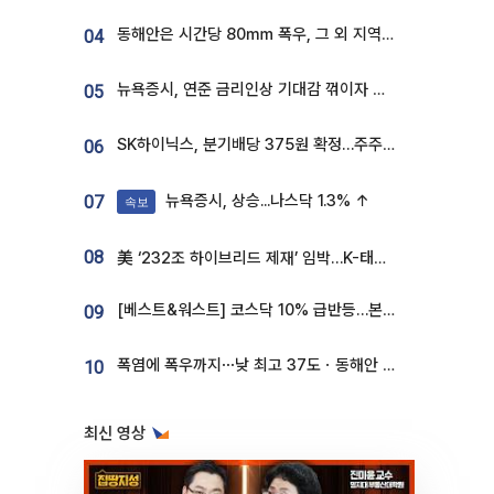
동해안은 시간당 80㎜ 폭우, 그 외 지역은 폭염…‘극과 극 날씨’
04
뉴욕증시, 연준 금리인상 기대감 꺾이자 상승...S&P500 사상 최고치 [종합]
05
SK하이닉스, 분기배당 375원 확정…주주환원책 9월로 앞당겨 발표
06
뉴욕증시, 상승...나스닥 1.3% ↑
07
속보
08
美 ‘232조 하이브리드 제재’ 임박…K-태양광, 불확실성 털고 날개 다나
[베스트&워스트] 코스닥 10% 급반등…본느, 최대주주 변경 기대에 270% 폭등
09
폭염에 폭우까지⋯낮 최고 37도ㆍ동해안 강한 비 [날씨]
10
최신 영상