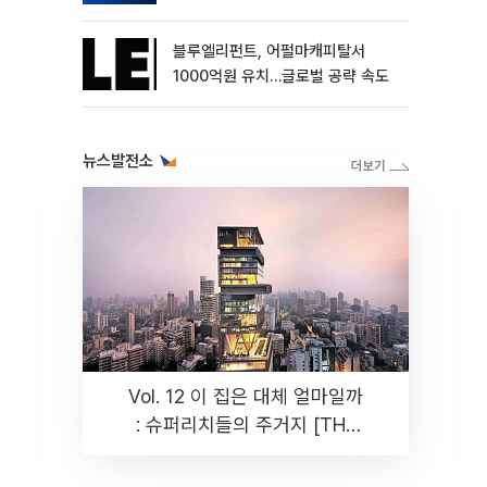
블루엘리펀트, 어펄마캐피탈서
1000억원 유치…글로벌 공략 속도
뉴스발전소
Vol. 12 이 집은 대체 얼마일까
: 슈퍼리치들의 주거지 [THE
RARE]