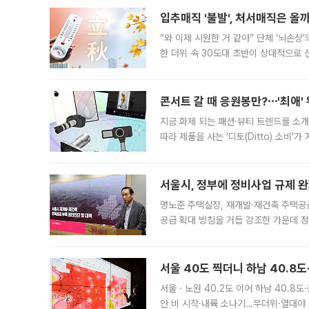
입추매직 '불발', 처서매직은 올
“와 이제 시원한 거 같아” 단체 ‘뇌손상
한 더위 속 30도대 초반이 상대적으로
지역에 있었습니다. 7월 말에는 서풍과
콘서트 갈 때 응원봉만?⋯'최애'
지금 화제 되는 패션·뷰티 트렌드를 소개
따라 제품을 사는 '디토(Ditto) 소비
어디일까요? 아이돌 콘서트 시작을 기다
서울시, 정부에 정비사업 규제 완화
명노준 주택실장, 재개발·재건축 주택공
공급 확대 방침을 거듭 강조한 가운데 정
면 반박하고 나섰다. 명노준 서울시 주택
서울 40도 찍더니 하남 40.8도
서울ㆍ노원 40.2도 이어 하남 40.8도
안 비 시작·내륙 소나기…무더위·열대야 