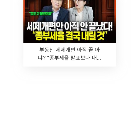
부동산 세제개편 아직 끝 아
냐? "종부세율 발표보다 내릴
것" 장기거주·양도세 전망 I 집
땅지성 I 김인만, 진미윤