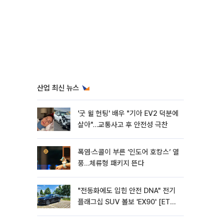
산업 최신 뉴스
'굿 윌 헌팅' 배우 "기아 EV2 덕분에
살아"…교통사고 후 안전성 극찬
폭염·스콜이 부른 ‘인도어 호캉스’ 열
풍…체류형 패키지 뜬다
"전동화에도 입힌 안전 DNA" 전기
플래그십 SUV 볼보 'EX90' [ET의
모빌리티]