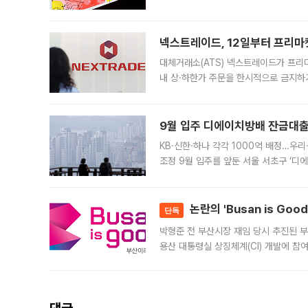
에서도 40도를 웃도는 기온이 관측됐다
의 극심한
넥스트레이드, 12일부터 프리마
대체거래소(ATS) 넥스트레이드가 프리
내 상·하한가 주문을 한시적으로 금지하
가 체결 사례와 관련해 설명자료를 내고
9월 입주 디에이치방배 잔금대출
KB·신한·하나 각각 1000억 배정…우
조정 9월 입주를 앞둔 서울 서초구 ‘디
은행과 NH농협은행도 대출 취급을 검토
민은행
논란의 'Busan is Go
단독
박형준 전 부산시장 재임 당시 추진된 부산
용산 대통령실 상징체계(CI) 개발에 참
도시브랜드 사업이 공개 이후 시민 공감