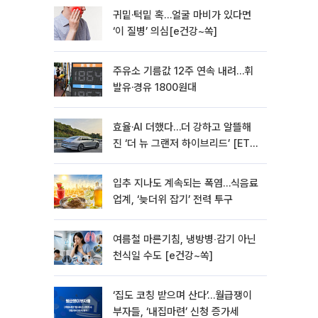
귀밑·턱밑 혹…얼굴 마비가 있다면
‘이 질병’ 의심[e건강~쏙]
주유소 기름값 12주 연속 내려…휘
발유·경유 1800원대
효율·AI 더했다…더 강하고 알뜰해
진 ‘더 뉴 그랜저 하이브리드’ [ET의
모빌리티]
입추 지나도 계속되는 폭염…식음료
업계, ‘늦더위 잡기’ 전력 투구
여름철 마른기침, 냉방병‧감기 아닌
천식일 수도 [e건강~쏙]
‘집도 코칭 받으며 산다’…월급쟁이
부자들, ‘내집마련’ 신청 증가세