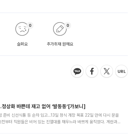
0
0
슬퍼요
추가취재 원해요
…정상화 바쁜데 재고 없어 ‘발동동’[가보니]
준비 신선식품 등 순차 입고…13일 정식 개장 목표 22일 만에 다시 문을
오전부터 직원들은 비어 있는 진열대를 채우느라 바쁘게 움직였다. 계란과
리를 잡기 시작했지만, 매장 곳곳엔 여전히 텅 빈 매대가 먼저 눈에 들어왔