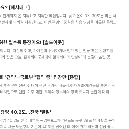
까요? [해시태그]
’의 단계까지 온 지독하고 지독한 폭염입니다. 낮 기온이 37~39도를 찍는 극
 선선하게 느껴질 지경인데요. 이번 폭염의 중심은 처음 영남을 비롯한 동쪽
 북서풍이 산맥을 넘어 영남 쪽으로 내려오면서 뜨겁고 건조해졌는데요.
 위한 필수품 등장이오! [솔드아웃]
합니다. 자신의 취향, 가치관과 유사하거나 인기 있는 인물 혹은 콘텐츠를
'가 자리 잡은 오늘, 잘파세대(Z세대와 알파세대의 합성어)의 눈길이 쏠린 곳은
리는 공연장. 응원봉만큼이나 눈에 띄는 게 있습니다. 공연이 시작되기
 '건의'⋯국토부 "협의 중" 입장만 [종합]
급 부족 원인진단 및 대책 관련 브리핑 서울시가 재개발·재건축을 통한 주택
비사업으로 인한 '이주 대란' 우려와 정부와의 정책 엇박자 논란에 대해 정
실장은 2031년까지 31만 가구 착공 목표에 차질이 없다는 입장이나,
·광양 40.2도…전국 '펄펄'
·광양 40.2도 전국 대부분 폭염특보…체감온도도 곳곳 38도 넘어 8일 동해
지속 서울 노원구의 기온이 40도를 넘어선 데 이어 경기 하남과 전남 광양