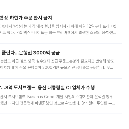
. 전국 대부분 지역에 폭염특보가 내려진 가운데 곳곳에서 39~40도 안팎
켓 상·하한가 주문 한시 금지
마켓에서 발생하는 가격 왜곡 현상을 방지하기 위해 이달 12일부터 프리마켓
기로 했다. 7일 넥스트레이드는 최근 프리마켓에서 발생한 소량의 상·하한
, 주문 오류로 인한 가격 급등락을 최소화하기 위한 비상 대응방안을 발표
 풀린다…은행권 3000억 공급
리·농협도 취급 검토 당국 실수요자 공급 주문…분양가·필요자금 반영해 한도
에이치방배’에 주요 은행들이 3000억원 규모의 잔금대출을 공급한다. 우리
하고 있어 향후 공급 규모가 늘어날 전망이다. 7일 금융권에 따르면 KB국
od'…8억 도시브랜드, 용산 대통령실 CI 업체가 수행
시 도시브랜드 ‘Busan is Good’ 개발 사업의 수행기관이 윤석열 정부
여했던 디자인 전문업체 피앤(P&)인 것으로 확인됐다. 8억 원이 투입된 부산
 부족과 디자인 정체성 논란에 휩싸였던 만큼, 사업 선정 과정과 결과물에