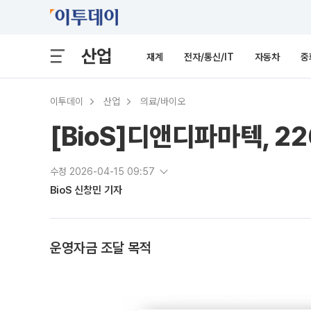
산업
재계
전자/통신/IT
자동차
중
이투데이
산업
의료/바이오
[BioS]디앤디파마텍, 2
수정 2026-04-15 09:57
BioS 신창민 기자
운영자금 조달 목적