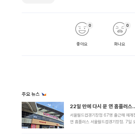
0
0
좋아요
화나요
주요 뉴스
22일 만에 다시 문 연 홈플러스
서울월드컵경기장점 67명 출근해 재개점 
연 홈플러스 서울월드컵경기장점. 7일 
우유, 과일 같은 신선식품이 차근차근 자