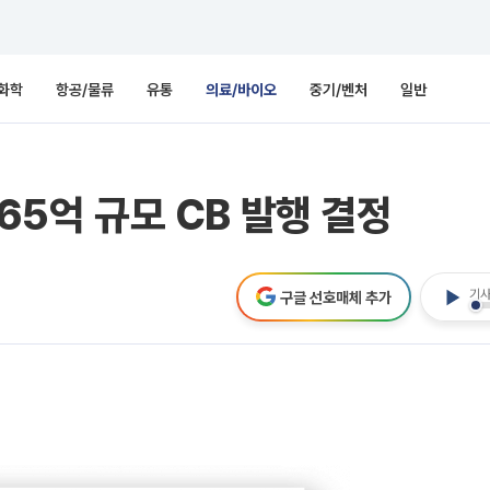
화학
항공/물류
유통
의료/바이오
중기/벤처
일반
265억 규모 CB 발행 결정
기사
구글 선호매체 추가